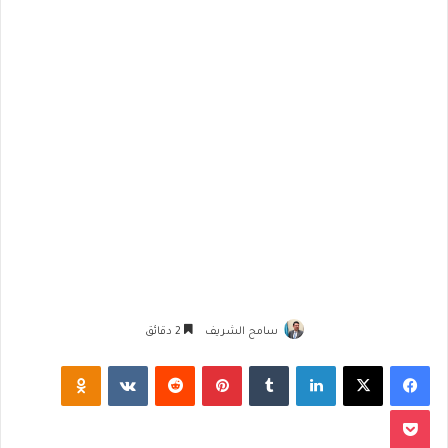
سامح الشريف
2 دقائق
فيسبوك
‫X
لينكدإن
‏Tumblr
بينتيريست
‏Reddit
‏VKontakte
Odnoklassniki
‫Pocket