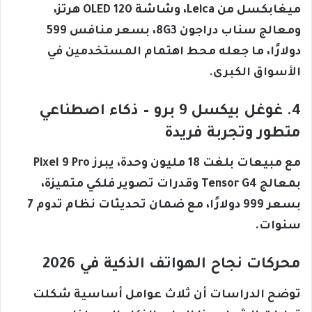
ميغابكسل من Leica، وشاشة OLED 120 هرتز،
ومعالج سناب دراجون 8G3، بسعر منافس 599
دولارًا، ما جعله محط اهتمام المستخدمين في
الأسواق الكبرى.
4. غوغل بيكسل 9 برو – ذكاء اصطناعي
متطور وتجربة فريدة
مع مبيعات بلغت 18 مليون وحدة، يبرز Pixel 9 Pro
بمعالج Tensor G4 وقدرات تصوير فلكي متميزة،
بسعر 999 دولارًا، مع ضمان تحديثات نظام تدوم 7
سنوات.
محركات نجاح الهواتف الذكية في 2026
توضح الدراسات أن ثلاث عوامل أساسية شكلت