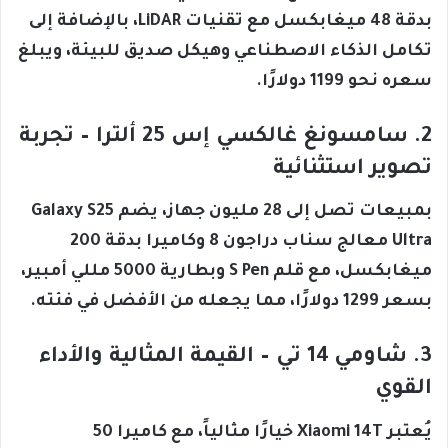
بدقة 48 ميغابكسل مع تقنيات LiDAR، بالإضافة إلى
تكامل الذكاء الاصطناعي وهيكل صديق للبيئة، ويبلغ
سعره نحو 1199 دولارًا.
2. سامسونغ غالكسي إس 25 ألترا – تجربة
تصوير استثنائية
بمبيعات تصل إلى 28 مليون جهاز، يضم Galaxy S25
Ultra معالج سناب دراجون 8 وكاميرا بدقة 200
ميغابكسل، مع قلم S Pen وبطارية 5000 مللي أمبير،
بسعر 1299 دولارًا، مما يجعله من الأفضل في فئته.
3. شاومي 14 تي – القيمة المثالية والأداء
القوي
يُعتبر Xiaomi 14T خيارًا مثالياً، مع كاميرا 50