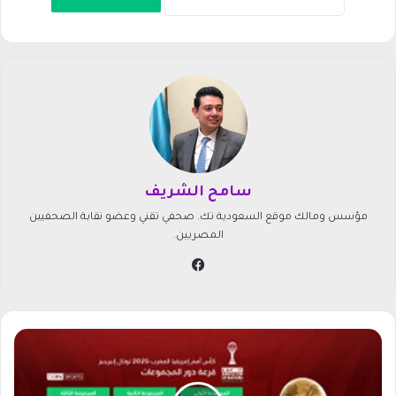
سامح الشريف
مؤسس ومالك موقع السعودية تك. صحفي تقني وعضو نقابة الصحفيين
المصريين.
في
سب
وك
ن
ز
ل
ت