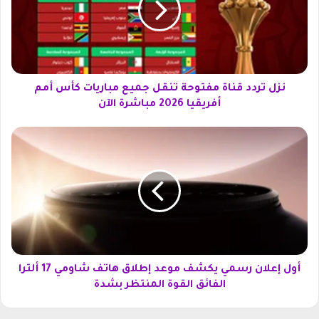
ر
د
د
ق
ن
ا
نزل تردد قناة مفتوحة تنقل جميع مباريات كأس أمم
ة
أفريقيا 2026 مباشرة الآن
م
ف
أ
ت
و
و
ل
ح
إ
ة
ع
ت
ل
ن
ا
ق
ن
ل
ر
ج
س
أول إعلان رسمي يكشف موعد إطلاق هاتف شاومي 17 ألترا
م
م
الفائق القوة المنتظر بشدة
ي
ي
ع
ي