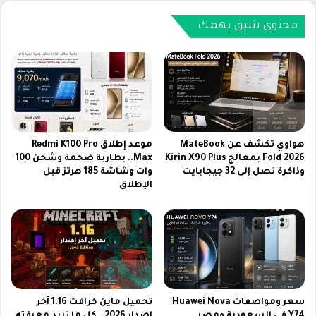
م
ك
ب
ش
محتوى شيق يهمك
ا
ف
ر
م
ي
و
ا
ع
ت
د
ك
إ
أ
ط
س
ل
هواوي تكشف عن MateBook
موعد إطلاق Redmi K100 Pro
أ
ا
Fold 2026 بمعالج Kirin X90 Plus
Max.. بطارية ضخمة وشحن 100
م
وذاكرة تصل إلى 32 جيجابايت
وات وشاشة 185 هرتز قبل
ق
الإطلاق
م
ه
أ
ا
ف
ت
ر
ف
ي
ش
ق
ا
ي
و
ا
م
سعر ومواصفات Huawei Nova
تحميل ماين كرافت 1.16 آخر
2
ي