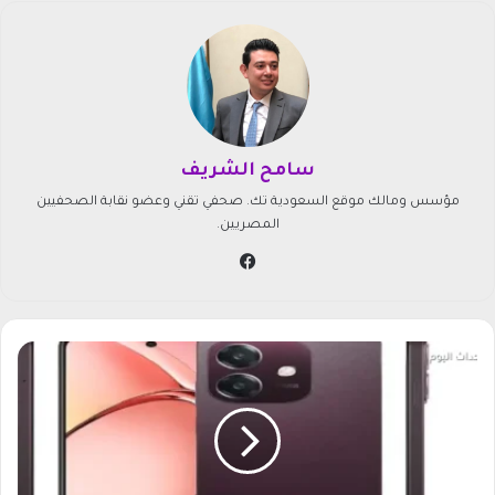
سامح الشريف
مؤسس ومالك موقع السعودية تك. صحفي تقني وعضو نقابة الصحفيين
المصريين.
في
سب
وك
م
و
ا
ص
ف
ا
ت