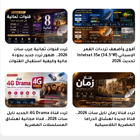
ا
ة
ل
ت
ي
ح
س
م
ا
ل
م
أقوى وأضعف ترددات القمر
تردد قنوات ثمانية عرب سات
ن
الإسباني Intelsat 35e (34.5°W)
2026.. ظهور تردد جديد بجودة
ا
تحديث 2026
عالية وكيفية استقبال القنوات
ف
س
ة
و
ت
غ
ي
تردد قناة زمان نايل سات 2026..
تردد قناة 4G Drama الجديد نايل
ر
قناة جديدة لعشاق الدراما
سات 2026.. قناة مجانية لعشاق
ق
المصرية الكلاسيكية
المسلسلات المصرية
و
ا
ع