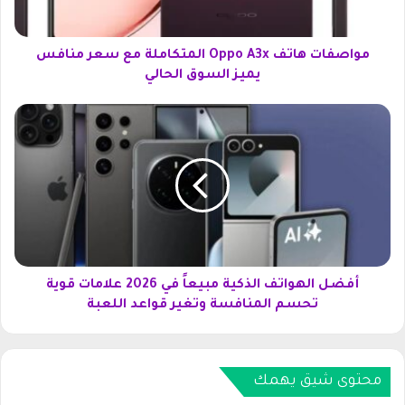
ه
ا
ت
مواصفات هاتف Oppo A3x المتكاملة مع سعر منافس
ف
يميز السوق الحالي
O
p
أ
p
ف
o
ض
A
ل
3
ا
x
ل
ا
ه
ل
و
م
ا
ت
ت
أفضل الهواتف الذكية مبيعاً في 2026 علامات قوية
ك
ف
تحسم المنافسة وتغير قواعد اللعبة
ا
ا
م
ل
ل
ذ
ة
ك
محتوى شيق يهمك
م
ي