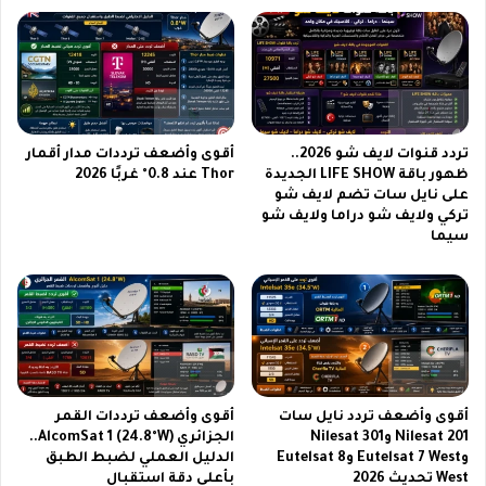
ع
ة
س
م
ع
ب
ر
ي
م
ع
ن
اً
ا
ف
تردد قنوات لايف شو 2026..
أقوى وأضعف ترددات مدار أقمار
ف
ي
ظهور باقة LIFE SHOW الجديدة
Thor عند 0.8° غربًا 2026
س
على نايل سات تضم لايف شو
2
تركي ولايف شو دراما ولايف شو
ي
0
سيما
م
2
ي
6
ز
ع
ا
ل
ل
ا
س
م
و
ا
ق
ت
أقوى وأضعف تردد نايل سات
أقوى وأضعف ترددات القمر
ا
ق
Nilesat 201 وNilesat 301
الجزائري AlcomSat 1 (24.8°W)..
ل
و
وEutelsat 7 West وEutelsat 8
الدليل العملي لضبط الطبق
ح
ي
West تحديث 2026
بأعلى دقة استقبال