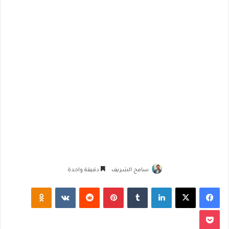
سامح الشريف
دقيقة واحدة
فيسبوك
‫X
لينكدإن
‏Tumblr
بينتيريست
‏Reddit
‏VKontakte
Odnoklassniki
‫Pocket