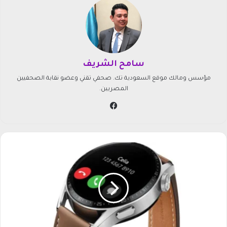
سامح الشريف
مؤسس ومالك موقع السعودية تك. صحفي تقني وعضو نقابة الصحفيين
المصريين.
في
سب
وك
ن
م
و
س
و
ق
ا
ل