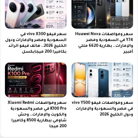
2
ف
0
ر
2
ي
6
ق
ي
سعر ومواصفات Huawei Nova
سعر فيفو vivo X300 في
ا
Y74 في السعودية ومصر
السعودية ومصر والإمارات ودول
2
والإمارات.. بطارية 6620 مللي
الخليج 2026.. هاتف فيفو الرائد
0
أمبير
بكاميرا 200 ميجابكسل
2
6
م
ب
ا
ش
ر
سعر ومواصفات فيفو vivo Y500
سعر ومواصفات Xiaomi Redmi
ة
في مصر والسعودية والإمارات
K100 Pro في مصر والسعودية
ا
ودول الخليج 2026
والكويت والإمارات.. وحش
ل
شاومي ببطارية 8500 وكاميرا
آ
200 ميجا
ن