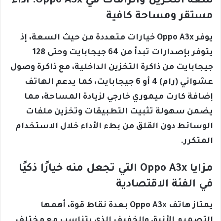
سعة التخزين والرامات في Oppo A3x: أداء
مستقر ومساحة كافية
يوفر Oppo A3x خيارات متعددة من حيث السعة، إذ
يتوفر بإصدارات تبدأ من 64 جيجابايت وحتى 128
جيجابايت من ذاكرة التخزين الداخلية، مع ذاكرة وصول
عشوائي (رام) 4 أو 6 جيجابايت، كما يدعم الهاتف
إضافة كارت ميموري خارجي لزيادة المساحة، مما
يضمن سهولة تثبيت التطبيقات وتخزين ملفات
الوسائط دون القلق من بطء الأداء خلال الاستخدام
المتكرر.
مزايا Oppo A3x التي تجعل منه خيارًا ذكيًا
في الفئة الاقتصادية
يمتاز هاتف Oppo A3x بعدة نقاط قوة، أهمها
التصميم الأنيق والخفيف الذي يتناسب مع مختلف