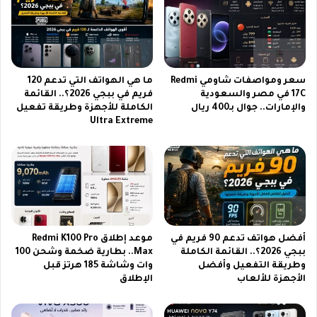
م
ت
ن
ن
1
ق
5
ل
0
ج
م
م
سعر ومواصفات شاومي Redmi
ما هي الهواتف التي تدعم 120
ل
ي
17C في مصر والسعودية
فريم في ببجي 2026؟.. القائمة
ي
والإمارات.. جوال بـ400 ريال
الكاملة للأجهزة وطريقة تفعيل
ع
Ultra Extreme
و
م
ن
ب
ج
ا
ه
ر
ا
ي
ز
ا
ب
ت
ح
ك
أفضل هواتف تدعم 90 فريم في
موعد إطلاق Redmi K100 Pro
ل
أ
ببجي 2026؟.. القائمة الكاملة
Max.. بطارية ضخمة وشحن 100
و
س
وطريقة التفعيل وأفضل
وات وشاشة 185 هرتز قبل
ل
أ
الأجهزة للألعاب
الإطلاق
ع
م
ا
م
م
أ