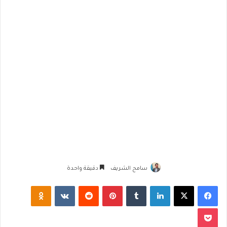
سامح الشريف
دقيقة واحدة
فيسبوك
‫X
لينكدإن
‏Tumblr
بينتيريست
‏Reddit
‏VKontakte
Odnoklassniki
‫Pocket