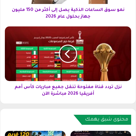
س
ا
نمو سوق الساعات الذكية يصل إلى أكثر من 150 مليون
ع
جهاز بحلول عام 2026
ا
ت
ن
ا
ز
ل
ل
ذ
ت
ك
ر
ي
د
ة
د
ي
ق
ص
ن
ل
ا
نزل تردد قناة مفتوحة تنقل جميع مباريات كأس أمم
إ
ة
أفريقيا 2026 مباشرة الآن
ل
م
ى
ف
أ
ت
ك
و
محتوى شيق يهمك
ث
ح
ر
ة