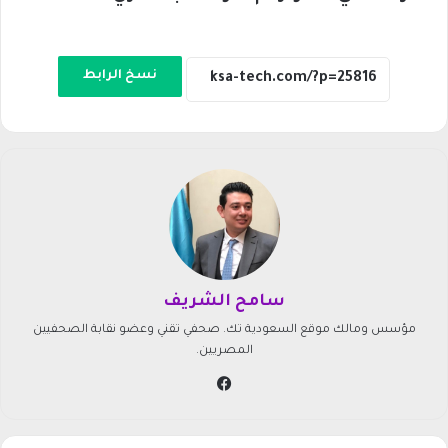
نسخ الرابط
سامح الشريف
مؤسس ومالك موقع السعودية تك. صحفي تقني وعضو نقابة الصحفيين
المصريين.
في
سب
وك