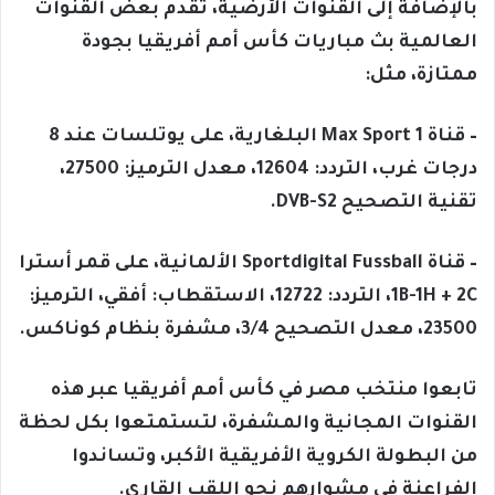
بالإضافة إلى القنوات الأرضية، تقدم بعض القنوات
العالمية بث مباريات كأس أمم أفريقيا بجودة
ممتازة، مثل:
– قناة Max Sport 1 البلغارية، على يوتلسات عند 8
درجات غرب، التردد: 12604، معدل الترميز: 27500،
تقنية التصحيح DVB-S2.
– قناة Sportdigital Fussball الألمانية، على قمر أسترا
1B-1H + 2C، التردد: 12722، الاستقطاب: أفقي، الترميز:
23500، معدل التصحيح 3/4، مشفرة بنظام كوناكس.
تابعوا منتخب مصر في كأس أمم أفريقيا عبر هذه
القنوات المجانية والمشفرة، لتستمتعوا بكل لحظة
من البطولة الكروية الأفريقية الأكبر، وتساندوا
الفراعنة في مشوارهم نحو اللقب القاري.