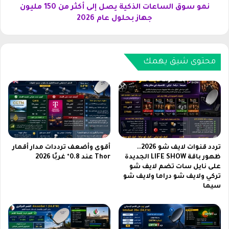
ا
ا
نمو سوق الساعات الذكية يصل إلى أكثر من 150 مليون
ل
ع
جهاز بحلول عام 2026
ع
ا
ا
ت
ل
ا
م
ل
محتوى شيق يهمك
ي
ذ
ف
ك
ي
ي
م
ة
ق
ي
ا
ص
و
ل
م
إ
تردد قنوات لايف شو 2026..
أقوى وأضعف ترددات مدار أقمار
ة
ل
ظهور باقة LIFE SHOW الجديدة
Thor عند 0.8° غربًا 2026
ا
على نايل سات تضم لايف شو
ى
تركي ولايف شو دراما ولايف شو
ل
أ
سيما
م
ك
ا
ث
ء
ر
ب
م