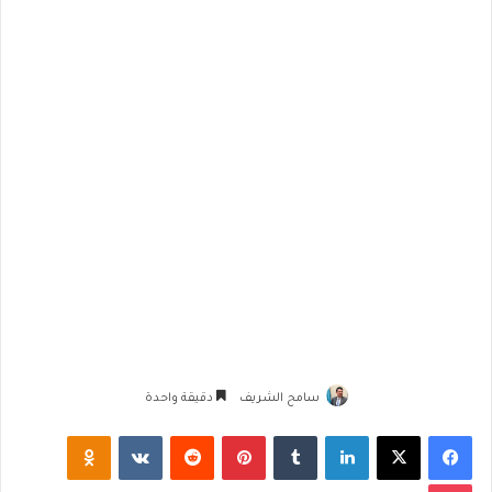
سامح الشريف
دقيقة واحدة
فيسبوك
‫X
لينكدإن
‏Tumblr
بينتيريست
‏Reddit
‏VKontakte
Odnoklassniki
‫Pocket