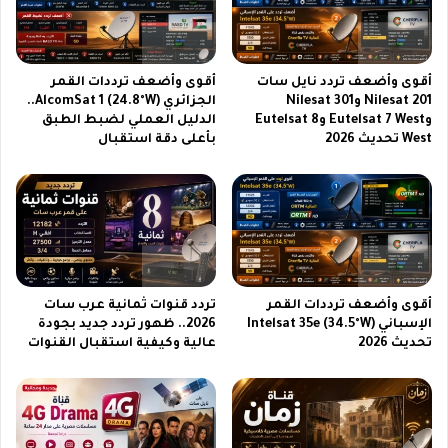
أ
ن
د
1
ا
5
ء
0
أقوى وأضعف تردد نايل سات
أقوى وأضعف ترددات القمر
غ
م
Nilesat 201 وNilesat 301
الجزائري AlcomSat 1 (24.8°W)..
ي
ل
وEutelsat 7 West وEutelsat 8
الدليل العملي لضبط الطبق
ر
ي
West تحديث 2026
بأعلى دقة استقبال
م
و
س
ن
ب
ج
و
ه
ق
ا
ز
ب
ح
أقوى وأضعف ترددات القمر
تردد قنوات ثمانية عرب سات
ل
الإسباني Intelsat 35e (34.5°W)
2026.. ظهور تردد جديد بجودة
و
تحديث 2026
عالية وكيفية استقبال القنوات
ل
ع
ا
م
2