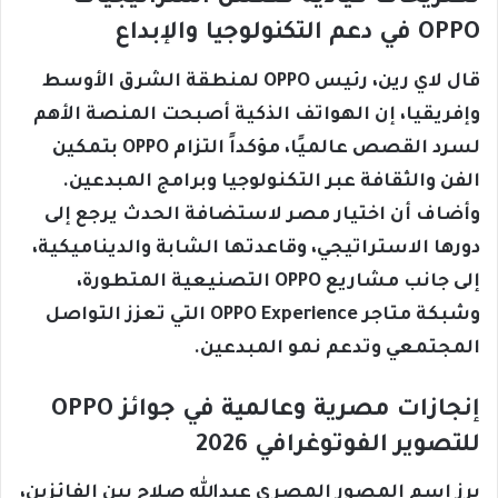
OPPO في دعم التكنولوجيا والإبداع
قال لاي رين، رئيس OPPO لمنطقة الشرق الأوسط
وإفريقيا، إن الهواتف الذكية أصبحت المنصة الأهم
لسرد القصص عالميًا، مؤكداً التزام OPPO بتمكين
الفن والثقافة عبر التكنولوجيا وبرامج المبدعين.
وأضاف أن اختيار مصر لاستضافة الحدث يرجع إلى
دورها الاستراتيجي، وقاعدتها الشابة والديناميكية،
إلى جانب مشاريع OPPO التصنيعية المتطورة،
وشبكة متاجر OPPO Experience التي تعزز التواصل
المجتمعي وتدعم نمو المبدعين.
إنجازات مصرية وعالمية في جوائز OPPO
للتصوير الفوتوغرافي 2026
برز اسم المصور المصري عبدالله صلاح بين الفائزين،