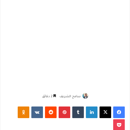
سامح الشريف
2 دقائق
فيسبوك
‫X
لينكدإن
‏Tumblr
بينتيريست
‏Reddit
‏VKontakte
Odnoklassniki
‫Pocket