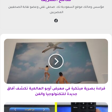
سامح الشريف
مؤسس ومالك موقع السعودية تك. صحفي تقني وعضو نقابة الصحفيين
المصريين.
في
سب
وك
ق
ر
ا
ء
ة
ب
ص
ر
ي
ة
قراءة بصرية مبتكرة في معرض أوبو العالمية تكشف آفاق
م
جديدة للتكنولوجيا والفن
ب
ت
ط
ك
ر