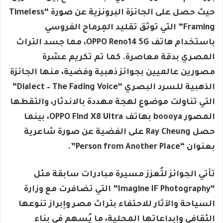
حيث حصل على الجائزة البرونزية عن صورة “Timeless
Framing” التي توثق تقليد المِرماح الفروسي
باستخدام هاتف OPPO Reno14 5G، مما جسد التراث
المصري بدقة معاصرة. كما تم تكريم عشرة
مصورين عالميين بجوائز ذهبية وفضية، منها الجائزة
الذهبية للسرد البصري “Dialect – The Fading Voice”
التي تناولت موضوع لهجة مهددة بالاندثار، والتقطها
المصور boooya بهاتف OPPO Find X8 Ultra، بينما
حصل Ray Cheung على الفضية عن صورة شاعرية
بعنوان “Person from Another Place”.
تأتي الجوائز لتُعزز مسيرة مبادرات سابقة مثل
“Imagine IF Photography” التي تضافرت مع وزارة
السياحة والآثار للاحتفاء بتراث مصر وإبراز تنوعها
الثقافي وإبداعاتها المحلية، ما يُسهم في بناء