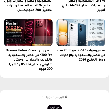
Y74 في السعودية ومصر
السعودية ومصر والإمارات ودول
ا
6
والإمارات.. بطارية 6620 مللي
الخليج 2026.. هاتف فيفو الرائد
و
ب
أمبير
بكاميرا 200 ميجابكسل
ا
أ
ل
ف
ف
ض
ن
ل
ج
و
د
سعر ومواصفات فيفو vivo Y500
سعر ومواصفات Xiaomi Redmi
ة
في مصر والسعودية والإمارات
K100 Pro في مصر والسعودية
و
ودول الخليج 2026
والكويت والإمارات.. وحش
أ
شاومي ببطارية 8500 وكاميرا
د
200 ميجا
ا
ء