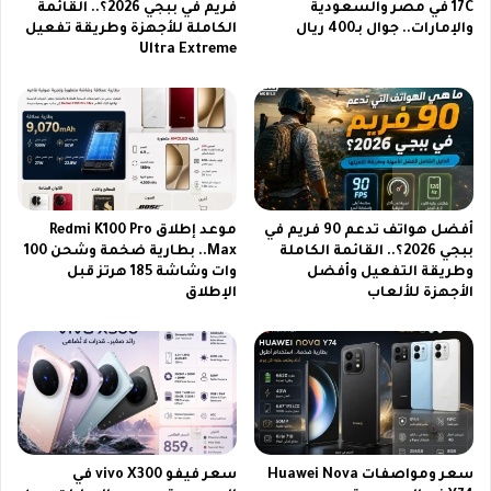
ك
ا
17C في مصر والسعودية
فريم في ببجي 2026؟.. القائمة
ش
والإمارات.. جوال بـ400 ريال
الكاملة للأجهزة وطريقة تفعيل
س
Ultra Extreme
ف
ة
آ
ع
ف
ل
ا
ى
ق
ا
ج
ل
د
ن
ي
ا
أفضل هواتف تدعم 90 فريم في
موعد إطلاق Redmi K100 Pro
د
ي
ببجي 2026؟.. القائمة الكاملة
Max.. بطارية ضخمة وشحن 100
ة
ل
وطريقة التفعيل وأفضل
وات وشاشة 185 هرتز قبل
ل
س
الأجهزة للألعاب
الإطلاق
ل
ا
ت
ت
ك
ل
ن
ع
و
ا
ل
م
و
2
ج
0
سعر ومواصفات Huawei Nova
سعر فيفو vivo X300 في
ي
2