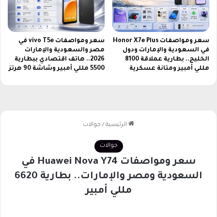
ل
و
ل
ا
ي
ت
أ
م
سعر ومواصفات Honor X7e Plus
سعر ومواصفات vivo T5e في
م
ب
في السعودية والإمارات ودول
مصر والسعودية والإمارات
ب
س
الخليج.. بطارية عملاقة 8100
2026.. هاتف اقتصادي ببطارية
ي
ط
مللي أمبير ومتانة عسكرية
5500 مللي أمبير وشاشة 90 هرتز
ر
ة
ف
ي
ا
ل
س
ا
ع
ة