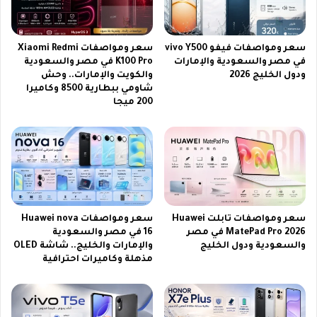
ا
ت
ب
و
ا
ك
سعر ومواصفات فيفو vivo Y500
سعر ومواصفات Xiaomi Redmi
ي
ي
في مصر والسعودية والإمارات
K100 Pro في مصر والسعودية
ت
ف
ودول الخليج 2026
والكويت والإمارات.. وحش
و
ي
شاومي ببطارية 8500 وكاميرا
ب
ة
200 ميجا
ط
ض
ا
ب
ر
ط
ي
ه
ة
ب
ض
س
خ
ه
م
و
سعر ومواصفات تابلت Huawei
سعر ومواصفات Huawei nova
ة
ل
MatePad Pro 2026 في مصر
16 في مصر والسعودية
7
ة
والسعودية ودول الخليج
والإمارات والخليج.. شاشة OLED
0
مذهلة وكاميرات احترافية
ف
0
ي
0
خ
م
ط