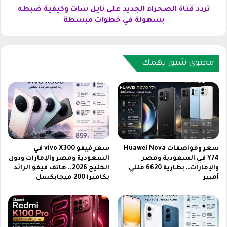
ا
ل
تردد قناة الصحراء الجديد على نايل سات وكيفية ضبطه
ح
ص
بسهولة في خطوات مبسطة
ن
ح
ت
ر
و
ا
ر
ء
محتوى شيق يهمك
ب
ا
ي
ل
ن
ج
ي
د
و
ي
ذ
د
ا
ع
ك
ل
سعر ومواصفات Huawei Nova
سعر فيفو vivo X300 في
ر
ى
Y74 في السعودية ومصر
السعودية ومصر والإمارات ودول
ة
والإمارات.. بطارية 6620 مللي
الخليج 2026.. هاتف فيفو الرائد
ن
أمبير
بكاميرا 200 ميجابكسل
1
ا
6
ي
ج
ل
ي
س
ج
ا