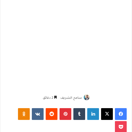
سامح الشريف
2 دقائق
فيسبوك
‫X
لينكدإن
‏Tumblr
بينتيريست
‏Reddit
‏VKontakte
Odnoklassniki
‫Pocket