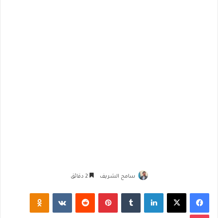
سامح الشريف
2 دقائق
فيسبوك
‫X
لينكدإن
‏Tumblr
بينتيريست
‏Reddit
‏VKontakte
Odnoklassniki
‫Pocket