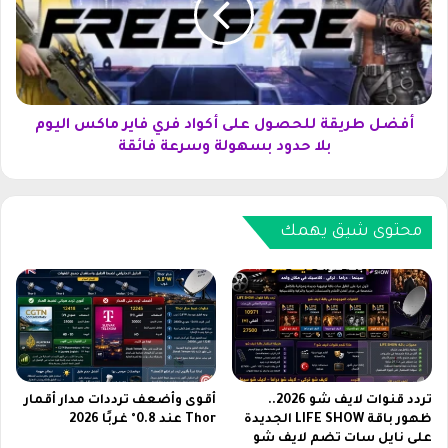
ر
ط
م
ر
ة
ي
ت
ق
ب
ة
ر
ل
أفضل طريقة للحصول على أكواد فري فاير ماكس اليوم
ز
ل
بلا حدود بسهولة وسرعة فائقة
ف
ح
ي
ص
م
و
ه
ل
محتوى شيق يهمك
ر
ع
ج
ل
ا
ى
ن
أ
ا
ك
ل
و
م
ا
ل
د
تردد قنوات لايف شو 2026..
أقوى وأضعف ترددات مدار أقمار
ك
ف
ظهور باقة LIFE SHOW الجديدة
Thor عند 0.8° غربًا 2026
ع
على نايل سات تضم لايف شو
ر