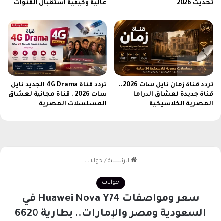
ا
ب
تحديث 2026
عالية وكيفية استقبال القنوات
ر
س
أ
ه
ص
و
ا
ل
ل
ة
ة
و
و
س
أ
تردد قناة زمان نايل سات 2026..
تردد قناة 4G Drama الجديد نايل
ر
م
قناة جديدة لعشاق الدراما
سات 2026.. قناة مجانية لعشاق
ع
المصرية الكلاسيكية
المسلسلات المصرية
ن
ة
ف
ف
ي
ا
ن
ئ
س
ق
خ
ة
ت
ه
ا
ل
ع
ا