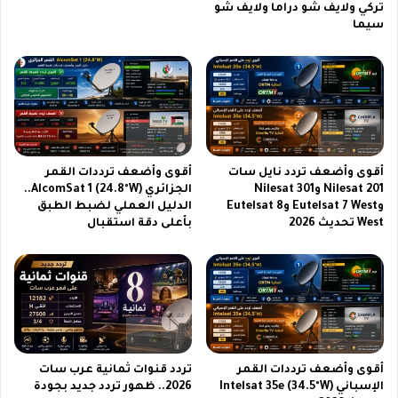
تركي ولايف شو دراما ولايف شو
ب
ي
سيما
د
ف
ا
ا
ل
ي
ع
ر
ز
م
ي
ا
ز
ك
ب
س
أقوى وأضعف تردد نايل سات
أقوى وأضعف ترددات القمر
ا
ا
Nilesat 201 وNilesat 301
الجزائري AlcomSat 1 (24.8°W)..
ل
ل
وEutelsat 7 West وEutelsat 8
الدليل العملي لضبط الطبق
ص
ي
West تحديث 2026
بأعلى دقة استقبال
ي
و
ا
م
ه
ب
د
ل
ت
ا
ح
ح
ت
د
ش
و
أقوى وأضعف ترددات القمر
تردد قنوات ثمانية عرب سات
ع
د
الإسباني Intelsat 35e (34.5°W)
2026.. ظهور تردد جديد بجودة