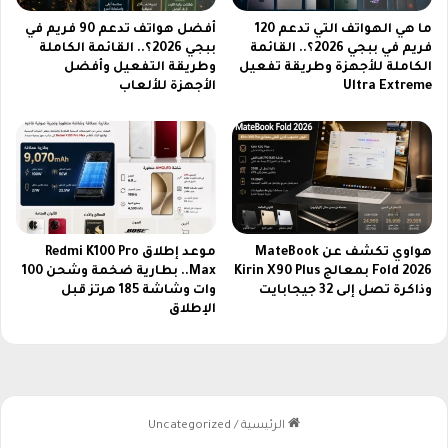
ط
ز
ما هي الهواتف التي تدعم 120
أفضل هواتف تدعم 90 فريم في
ف
ي
فريم في ببجي 2026؟.. القائمة
ببجي 2026؟.. القائمة الكاملة
ا
ز
الكاملة للأجهزة وطريقة تفعيل
وطريقة التفعيل وأفضل
ل
ب
Ultra Extreme
الأجهزة للألعاب
ب
ا
ج
ل
و
ص
د
ي
ة
ا
H
ه
D
د
ت
هواوي تكشف عن MateBook
موعد إطلاق Redmi K100 Pro
ح
Fold 2026 بمعالج Kirin X90 Plus
Max.. بطارية ضخمة وشحن 100
وذاكرة تصل إلى 32 جيجابايت
وات وشاشة 185 هرتز قبل
ت
الإطلاق
ش
ع
ا
ر
أ
ص
ا