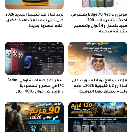
ل
ب
م
ر
ح
ز
موتورولا Edge 70 Neo يظهر في
تردد قناة هلا سينما الجديد 2026
ت
ف
أحدث التسريبات.. 200
على نايل سات لمشاهدة أفضل
و
ميجابكسل و4 ألوان وتصميم
أفلام مصرية جديدة
ي
بشاشة منحنية
ى
م
ت
ه
ع
ر
ل
ج
ي
ا
م
ن
ي
ا
و
ل
موعد برنامج روتانا سبورت على
سعر ومواصفات شاومي Redmi
ت
م
قناة روتانا خليجية 2026.. «مع
17C في مصر والسعودية
ر
ل
وليد» ينطلق بهذا التوقيت
والإمارات.. جوال بـ400 ريال
ف
ك
ي
ع
ه
ب
ي
د
ل
ا
ل
ل
أ
ع