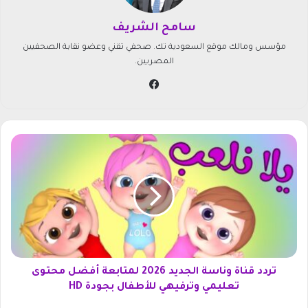
سامح الشريف
مؤسس ومالك موقع السعودية تك. صحفي تقني وعضو نقابة الصحفيين
المصريين.
في
سب
وك
ت
ر
د
د
ق
ن
ا
ة
و
ن
تردد قناة وناسة الجديد 2026 لمتابعة أفضل محتوى
ا
تعليمي وترفيهي للأطفال بجودة HD
س