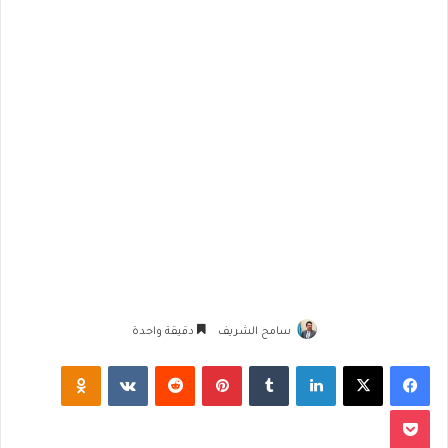
سامح الشريف
دقيقة واحدة
فيسبوك
‫X
لينكدإن
‏Tumblr
بينتيريست
‏Reddit
‏VKontakte
Odnoklassniki
‫Pocket