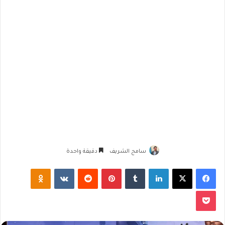
سامح الشريف
دقيقة واحدة
فيسبوك
‫X
لينكدإن
‏Tumblr
بينتيريست
‏Reddit
‏VKontakte
Odnoklassniki
‫Pocket