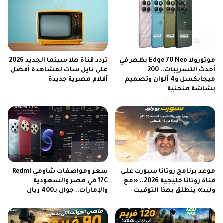
ث
ل
ي
ق
ر
ة
ا
ا
ه
ل
ت
موتورولا Edge 70 Neo يظهر في
تردد قناة هلا سينما الجديد 2026
ج
م
أحدث التسريبات.. 200
على نايل سات لمشاهدة أفضل
د
ا
ميجابكسل و4 ألوان وتصميم
أفلام مصرية جديدة
ي
م
بشاشة منحنية
د
ع
ة
ش
م
ا
ن
ق
م
ا
س
ل
ل
ت
س
ق
موعد برنامج روتانا سبورت على
سعر ومواصفات شاومي Redmi
ل
ن
قناة روتانا خليجية 2026.. «مع
17C في مصر والسعودية
ا
ي
وليد» ينطلق بهذا التوقيت
والإمارات.. جوال بـ400 ريال
ل
ة
م
ق
ؤ
ب