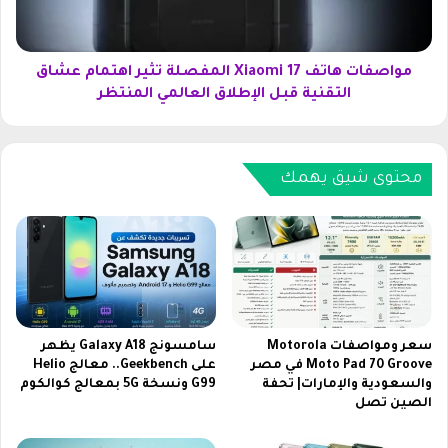
ر
ت
ي
ه
ة
ا
ف
ت
مواصفات هاتف Xiaomi 17 المفصلة تثير اهتمام عشاق
ي
ف
التقنية قبل الإطلاق العالمي المنتظر
ع
X
ا
i
م
a
2
o
محتوى شيق يهمك
0
m
2
i
6
1
ل
7
م
ا
ت
ل
ا
م
ب
ف
سعر ومواصفات Motorola
سامسونج Galaxy A18 يظهر
ع
ص
Moto Pad 70 Groove في مصر
على Geekbench.. معالج Helio
ة
والسعودية والإمارات| تحفة
G99 ونسخة 5G بمعالج كوالكوم
ل
الصين تصل
ا
ة
ل
ت
ح