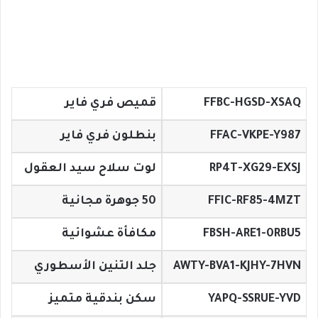
FFBC-HGSD-XSAQ
قميص فري فاير
FFAC-VKPE-Y987
بنطلون فري فاير
RP4T-XG29-EXSJ
لوت سلاح سيد العقول
FFIC-RF85-4MZT
50 جوهرة مجانية
FBSH-ARE1-0RBU5
مكافأة عشوائية
AWTY-BVA1-KJHY-7HVN
جلد التنين الأسطوري
YAPQ-SSRUE-YVD
سكن بندقية متميز