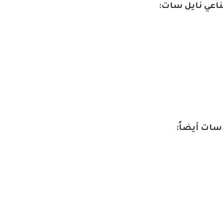
صناعي نايل سات:
 سات أيضاً: