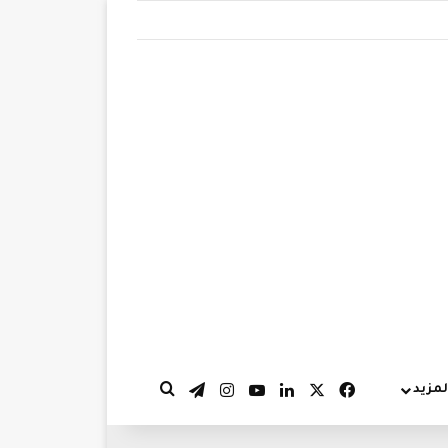
‫X
فيسبوك
لينكدإن
‫YouTube
انستقرام
تيلقرام
لمزيد
بحث عن