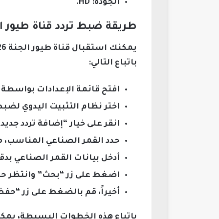
الجودة: HD.
طريقة ضبط تردد قناة طيور الجنة 2026 بسهولة على
باتباع التالي:
افتح قائمة الإعدادات بواسطة 
اختر نظام التثبيت اليدوي لضبط 
انقر على خيار “إضافة تردد جديد”
حدد القمر الصناعي المناسب، 
أدخل بيانات القمر الصناعي بد
اضغط على زر “بحث” وانتظر حتى
أخيراً، قم بالضغط على زر “حفظ”
باتباع هذه الخطوات البسيطة، يمكن