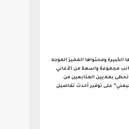
العربي عن تردد قناة طيور الجنة 2026، نظراً لشعبيتها الكبيرة ومحتواها المميز الموجه
 جانب مجموعة واسعة من الأغاني
تحظى بملايين المتابعين من
يمني” على توفير أحدث تفاصيل