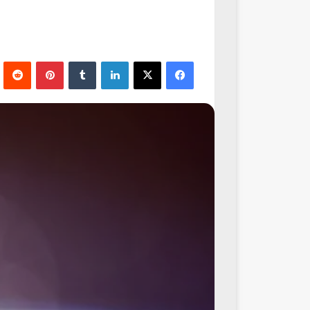
فيسبوك
‫X
لينكدإن
‏Tumblr
بينتيريست
‏Reddit