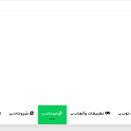
 توب
تطبيقات وألعاب
ترددات
شروحات
ا