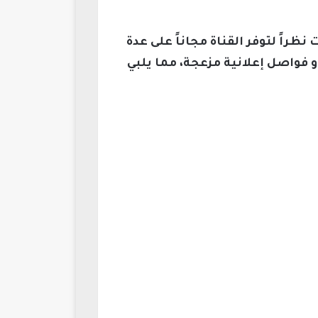
ء والأمهات نظراً لتوفر القناة مجاناً على عدة
بث محتواها على مدار 24 ساعة دون انقطاع أو فواصل إعلانية مزعجة، مما يلبي