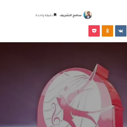
سامح الشريف
دقيقة واحدة
‏VKontakte
Odnoklassniki
‫Pocket