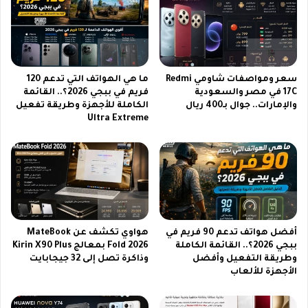
ا
س
نً
ع
ا
ر
ع
ه
ل
و
ى
م
سعر ومواصفات شاومي Redmi
ما هي الهواتف التي تدعم 120
ت
م
17C في مصر والسعودية
فريم في ببجي 2026؟.. القائمة
ر
والإمارات.. جوال بـ400 ريال
الكاملة للأجهزة وطريقة تفعيل
ي
Ultra Extreme
د
ز
د
ا
ا
ت
ل
ت
ق
ج
ن
ع
ا
ل
ة
ه
أفضل هواتف تدعم 90 فريم في
هواوي تكشف عن MateBook
ا
ا
ببجي 2026؟.. القائمة الكاملة
Fold 2026 بمعالج Kirin X90 Plus
ل
ل
وطريقة التفعيل وأفضل
وذاكرة تصل إلى 32 جيجابايت
ن
ه
الأجهزة للألعاب
ا
ا
ق
ت
ل