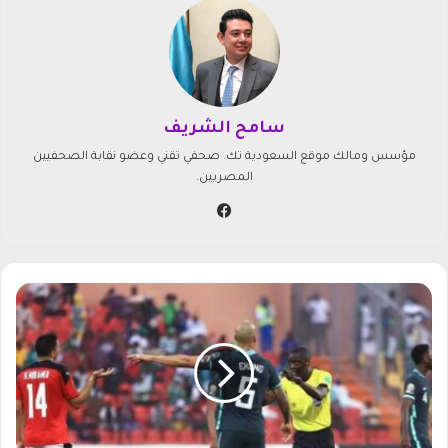
سامح الشريف
مؤسس ومالك موقع السعودية تك. صحفي تقني وعضو نقابة الصحفيين
المصريين.
في
سب
وك
ش
ا
ه
د
م
ب
ا
ر