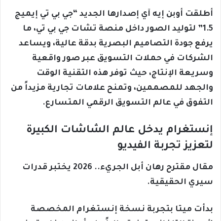
أطلقت أوبن إيه آي إصدارها الجديد “جي بي تي إيميج
1.5” لتوليد الصور داخل منصة تشات جي بي تي، ما
يرفع جودة التصاميم البصرية بدقة عالية، ويساعد
الشركات في حملات التسويق عبر صور واقعية
وسريعة الإنتاج، حيث توفر هذه التقنية الوقت
والجهد للمصممين، وتمنح علامات تجارية مزيداً من
التفوق في عالم التسويق الرقمي المتسارع.
إنستغرام يدخل عالم الشاشات الكبيرة
لتعزيز تجربة الفيديو
مقال مقترح رهان أبل الجريء.. 2026 يختبر قدرات
سيري الحقيقية.
بدأت ميتا بتجربة نسخة إنستغرام المخصصة