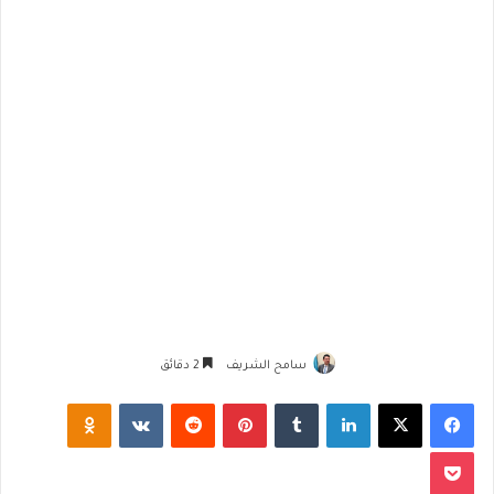
سامح الشريف
2 دقائق
فيسبوك
‫X
لينكدإن
‏Tumblr
بينتيريست
‏Reddit
‏VKontakte
Odnoklassniki
‫Pocket