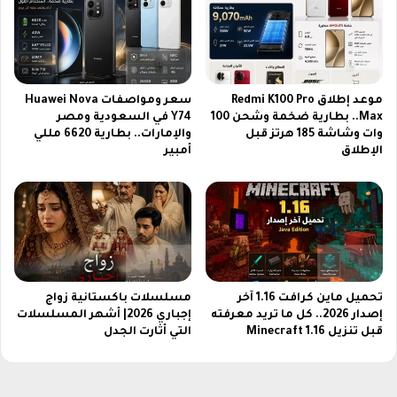
ف
ة
ا
ا
ل
ل
أ
ر
ف
س
ض
موعد إطلاق Redmi K100 Pro
سعر ومواصفات Huawei Nova
م
ل
Max.. بطارية ضخمة وشحن 100
Y74 في السعودية ومصر
ي
ل
وات وشاشة 185 هرتز قبل
والإمارات.. بطارية 6620 مللي
ع
الإطلاق
أمبير
ا
م
2
0
2
6
تحميل ماين كرافت 1.16 آخر
مسلسلات باكستانية زواج
إصدار 2026.. كل ما تريد معرفته
إجباري 2026| أشهر المسلسلات
قبل تنزيل Minecraft 1.16
التي أثارت الجدل