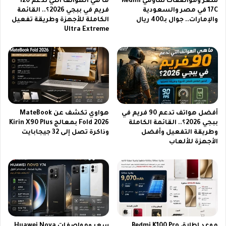
سعر ومواصفات شاومي Redmi
ما هي الهواتف التي تدعم 120
ي
ق
17C في مصر والسعودية
فريم في ببجي 2026؟.. القائمة
ا
والإمارات.. جوال بـ400 ريال
الكاملة للأجهزة وطريقة تفعيل
ة
Ultra Extreme
ض
ا
ة
ل
ا
ث
ل
ا
أ
م
ك
ن
ث
ة
ر
ل
أفضل هواتف تدعم 90 فريم في
هواوي تكشف عن MateBook
إ
ح
ببجي 2026؟.. القائمة الكاملة
Fold 2026 بمعالج Kirin X90 Plus
ث
ظ
وطريقة التفعيل وأفضل
وذاكرة تصل إلى 32 جيجابايت
ا
ا
الأجهزة للألعاب
ر
ت
ة
ا
ب
ل
ج
ه
و
د
د
و
ة
ء
ع
ا
موعد إطلاق Redmi K100 Pro
سعر ومواصفات Huawei Nova