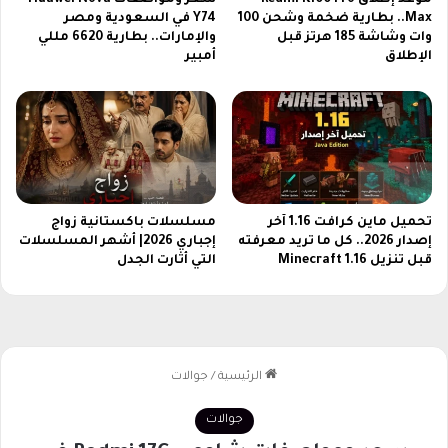
ا
ل
Max.. بطارية ضخمة وشحن 100
Y74 في السعودية ومصر
ل
ت
وات وشاشة 185 هرتز قبل
والإمارات.. بطارية 6620 مللي
ي
ي
الإطلاق
أمبير
ة
ت
و
س
م
ب
م
ق
ي
ا
ز
ل
ة
ع
تحميل ماين كرافت 1.16 آخر
مسلسلات باكستانية زواج
ا
إصدار 2026.. كل ما تريد معرفته
إجباري 2026| أشهر المسلسلات
ص
قبل تنزيل Minecraft 1.16
التي أثارت الجدل
ف
ة
ب
ك
ل
إ
ث
ا
ر