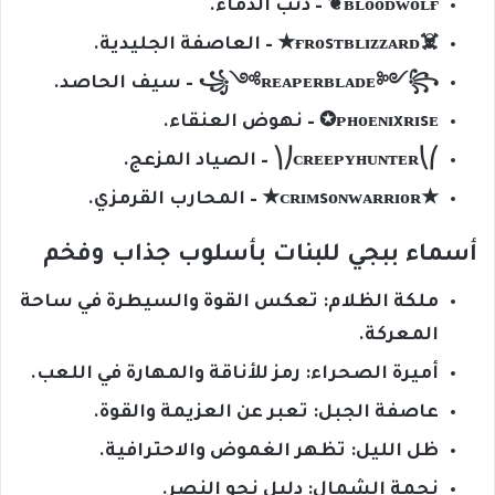
ʙʟᴏᴏᴅᴡᴏʟғ❦ – ذئب الدماء.
☠️ғʀᴏsᴛʙʟɪᴢᴢᴀʀᴅ★ – العاصفة الجليدية.
꧁༺ʀᴇᴀᴘᴇʀʙʟᴀᴅᴇ༻꧂ – سيف الحاصد.
ᴘʜᴏᴇɴɪxʀɪsᴇ✪ – نهوض العنقاء.
⎛⎝ᴄʀᴇᴇᴘʏʜᴜɴᴛᴇʀ⎠⎞ – الصياد المزعج.
★ᴄʀɪᴍsᴏɴᴡᴀʀʀɪᴏʀ★ – المحارب القرمزي.
أسماء ببجي للبنات بأسلوب جذاب وفخم
ملكة الظلام: تعكس القوة والسيطرة في ساحة
المعركة.
أميرة الصحراء: رمز للأناقة والمهارة في اللعب.
عاصفة الجبل: تعبر عن العزيمة والقوة.
ظل الليل: تظهر الغموض والاحترافية.
نجمة الشمال: دليل نحو النصر.