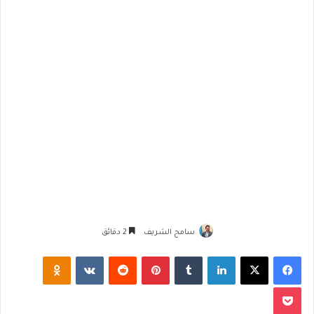
سامح الشريف
2 دقائق
فيسبوك
‫X
لينكدإن
‏Tumblr
بينتيريست
‏Reddit
‏VKontakte
Odnoklassniki
‫Pocket