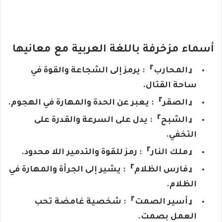
أسماء مزخرفة باللغة العربية مع معانيها
『المحارب』: يرمز إلى الشجاعة والقوة في
ساحة القتال.
『الصقر』: يعبر عن الحدة والمهارة في الهجوم.
『الشبح』: يدل على السرعة والقدرة على
التخفي.
『ملك النار』: رمز للقوة والتدمير اللا محدود.
『فارس الظلام』: يشير إلى الجرأة والمهارة في
الظلام.
『أسير الصمت』: شخصية غامضة تحب
العمل بصمت.