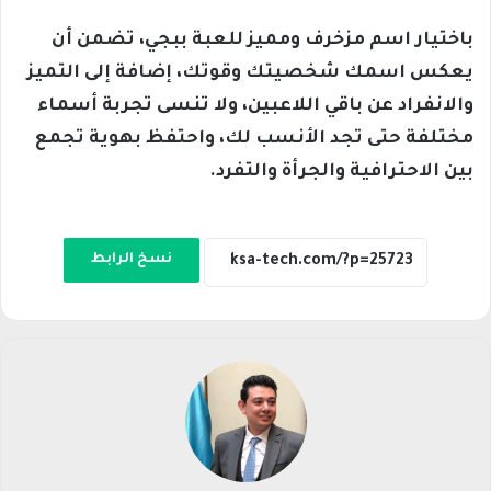
باختيار اسم مزخرف ومميز للعبة ببجي، تضمن أن
يعكس اسمك شخصيتك وقوتك، إضافة إلى التميز
والانفراد عن باقي اللاعبين، ولا تنسى تجربة أسماء
مختلفة حتى تجد الأنسب لك، واحتفظ بهوية تجمع
بين الاحترافية والجرأة والتفرد.
نسخ الرابط