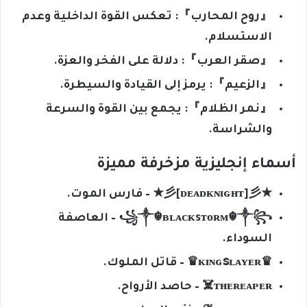
『روح المحارب』: تعكس القوة الداخلية وعدم
الاستسلام.
『صقر العرب』: دلالة على الفخر والعزة.
『الزعيم』: يرمز إلى القيادة والسيطرة.
『نمر الظلام』: يجمع بين القوة والسرعة
والشراسة.
أسماء إنجليزية مزخرفة مميزة
★彡[ᴅᴇᴀᴅᴋɴɪɢʜᴛ]彡★ – فارس الموت.
꧁༒☬ʙʟᴀᴄᴋsᴛᴏʀᴍ☬༒꧂ – العاصفة
السوداء.
♛ᴋɪɴɢꜱʟᴀʏᴇʀ♛ – قاتل الملوك.
ᴛʜᴇʀᴇᴀᴘᴇʀ☠️ – حاصد الأرواح.