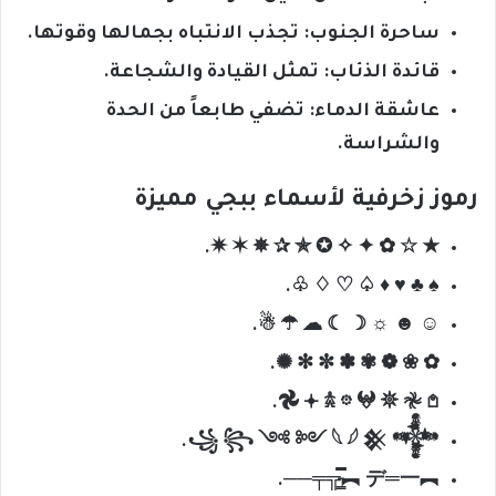
ساحرة الجنوب: تجذب الانتباه بجمالها وقوتها.
قائدة الذئاب: تمثل القيادة والشجاعة.
عاشقة الدماء: تضفي طابعاً من الحدة
والشراسة.
رموز زخرفية لأسماء ببجي مميزة
★ ☆ ✿ ✦ ✧ ✪ ✯ ✰ ✵ ✶ ✷.
♠ ♣ ♥ ♦ ♤ ♡ ♢ ♧.
☺ ☻ ☼ ☽ ☾ ☁ ☂ ☃.
✿ ❀ ❁ ✾ ✽ ✼ ✻ ✺.
𖣘 𖥔 𖠋 𖡼 𖤍 𖤓 𖤛 𖤘.
꧁ ꧂ ༺ ༻ 𓆩 𓆪 𒆜 𒀱.
︻デ═一 ︻╦̵̵͇̿̿̿̿╤──.