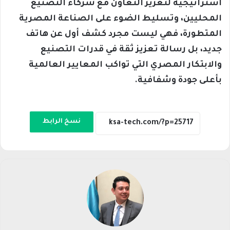
استراتيجية لتعزيز التعاون مع شركاء التصنيع
المحليين، وتسليط الضوء على الصناعة المصرية
المتطورة، فهي ليست مجرد كشف أول عن هاتف
جديد، بل رسالة تعزيز ثقة في قدرات التصنيع
والابتكار المصري التي تواكب المعايير العالمية
بأعلى جودة وشفافية.
نسخ الرابط