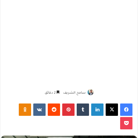
سامح الشريف
2 دقائق
فيسبوك
‫X
لينكدإن
‏Tumblr
بينتيريست
‏Reddit
‏VKontakte
Odnoklassniki
‫Pocket