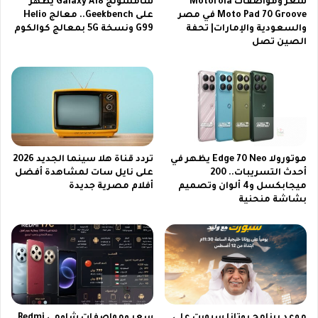
سعر ومواصفات Motorola
سامسونج Galaxy A18 يظهر
ق
و
Moto Pad 70 Groove في مصر
على Geekbench.. معالج Helio
و
والسعودية والإمارات| تحفة
G99 ونسخة 5G بمعالج كوالكوم
ب
الصين تصل
ى
و
ا
ا
ل
ل
ب
ع
ط
ا
و
ل
ل
م
ا
ي
موتورولا Edge 70 Neo يظهر في
تردد قناة هلا سينما الجديد 2026
ت
ة
أحدث التسريبات.. 200
على نايل سات لمشاهدة أفضل
ا
ت
ميجابكسل و4 ألوان وتصميم
أفلام مصرية جديدة
ل
ج
بشاشة منحنية
ر
ذ
ي
ب
ا
ا
ض
ل
ي
أ
ة
ن
ب
ظ
ج
ا