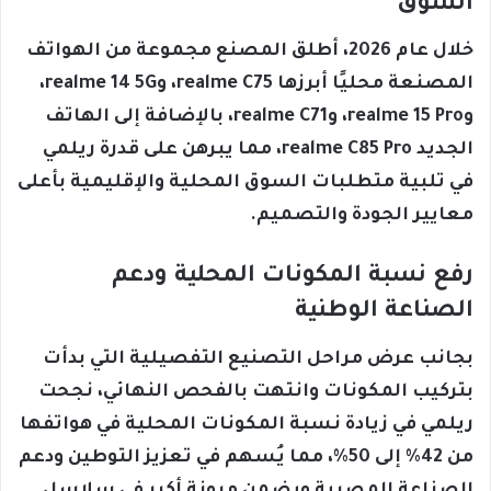
السوق
خلال عام 2026، أطلق المصنع مجموعة من الهواتف
المصنعة محليًا أبرزها realme C75، وrealme 14 5G،
وrealme 15 Pro، وrealme C71، بالإضافة إلى الهاتف
الجديد realme C85 Pro، مما يبرهن على قدرة ريلمي
في تلبية متطلبات السوق المحلية والإقليمية بأعلى
معايير الجودة والتصميم.
رفع نسبة المكونات المحلية ودعم
الصناعة الوطنية
بجانب عرض مراحل التصنيع التفصيلية التي بدأت
بتركيب المكونات وانتهت بالفحص النهائي، نجحت
ريلمي في زيادة نسبة المكونات المحلية في هواتفها
من 42% إلى 50%، مما يُسهم في تعزيز التوطين ودعم
الصناعة المصرية ويضمن مرونة أكبر في سلاسل