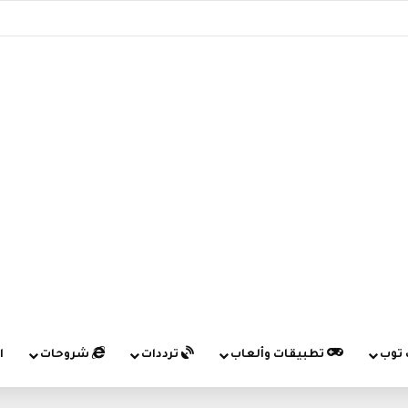
 توب
تطبيقات وألعاب
ترددات
شروحات
ا