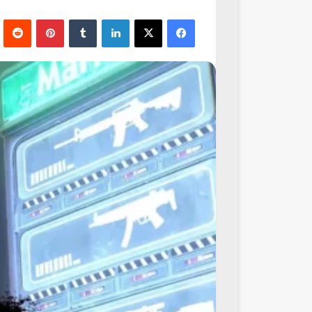
فيسبوك
‫X
لينكدإن
‏Tumblr
بينتيريست
‏Reddit