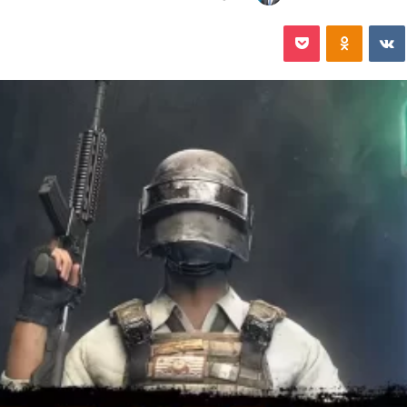
‏VKontakte
Odnoklassniki
‫Pocket