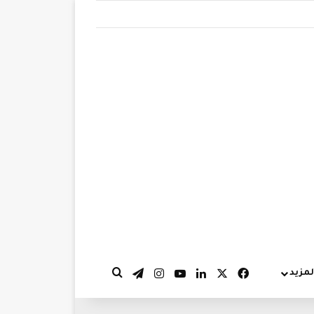
‫X
فيسبوك
لينكدإن
‫YouTube
انستقرام
تيلقرام
لمزيد
بحث عن