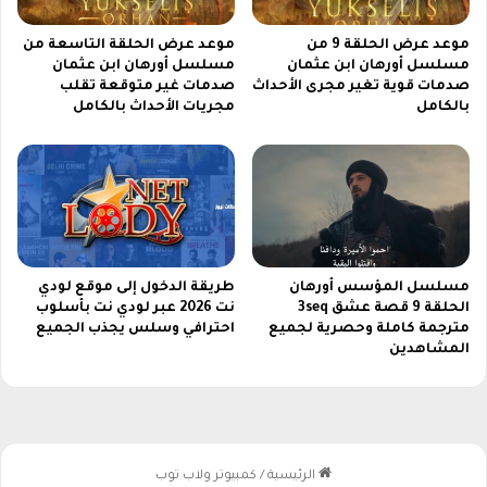
ز
2
ة
0
موعد عرض الحلقة 9 من
موعد عرض الحلقة التاسعة من
2
مسلسل أورهان ابن عثمان
مسلسل أورهان ابن عثمان
6
صدمات قوية تغير مجرى الأحداث
صدمات غير متوقعة تقلب
ب
بالكامل
مجريات الأحداث بالكامل
ي
ن
ن
ا
ب
و
ل
ي
مسلسل المؤسس أورهان
طريقة الدخول إلى موقع لودي
الحلقة 9 قصة عشق 3seq
نت 2026 عبر لودي نت بأسلوب
و
مترجمة كاملة وحصرية لجميع
احترافي وسلس يجذب الجميع
م
المشاهدين
ي
ل
ا
ن
و
أ