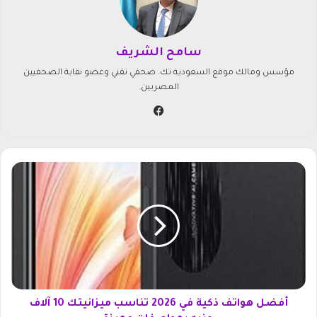
سامح الشريف
مؤسس ومالك موقع السعودية تك. صحفي تقني وعضو نقابة الصحفيين
المصريين.
في
سب
وك
أ
ف
ض
ل
ه
و
ا
ت
ف
ذ
أفضل هواتف ذكية في 2026 تناسب ميزانيتك 10 آلاف