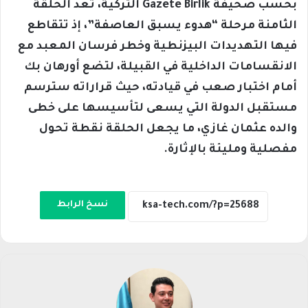
بحسب صحيفة Gazete Birlik التركية، تُعد الحلقة
الثامنة مرحلة “هدوء يسبق العاصفة”، إذ تتقاطع
فيها التهديدات البيزنطية وخطر فرسان المعبد مع
الانقسامات الداخلية في القبيلة، لتضع أورهان بك
أمام اختبار صعب في قيادته، حيث قراراته سترسم
مستقبل الدولة التي يسعى لتأسيسها على خطى
والده عثمان غازي، ما يجعل الحلقة نقطة تحول
مفصلية ومليئة بالإثارة.
نسخ الرابط