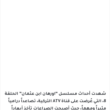
شهدت أحداث مسلسل “اورهان ابن عثمان” الحلقة
8، التي عُرضت على قناة ATV التركية، تصاعداً درامياً
مثيراً ومهماً، حيث أصبحت الصراعات تأخذ أبعاداً