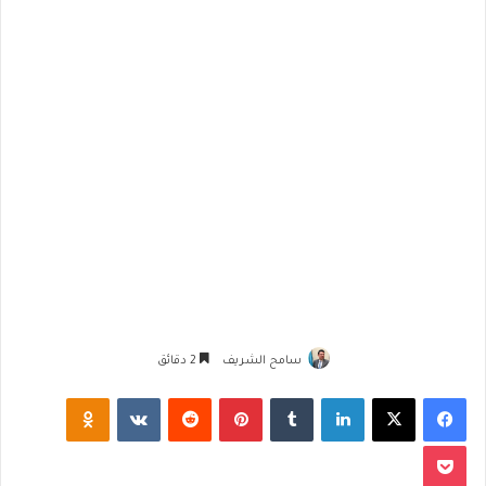
سامح الشريف
2 دقائق
فيسبوك
‫X
لينكدإن
‏Tumblr
بينتيريست
‏Reddit
‏VKontakte
Odnoklassniki
‫Pocket