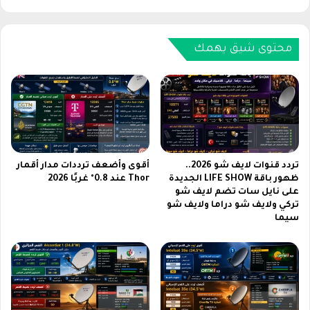
ج
م
و
ا
ر
ء
ي
ف
محتوى شيق يهمك
و
ر
ز
ي
ع
ف
و
ا
ن
ي
ر
ر
ش
2
ا
0
تردد قنوات لايف شو 2026..
أقوى وأضعف ترددات مدار أقمار
و
2
ظهور باقة LIFE SHOW الجديدة
Thor عند 0.8° غربًا 2026
ى
على نايل سات تضم لايف شو
6
تركي ولايف شو دراما ولايف شو
ع
ب
سيما
ل
أ
ى
ك
ا
ث
ل
ر
ن
م
ا
ن
خ
5