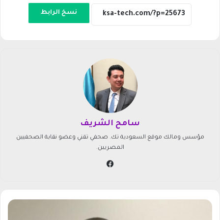
نسخ الرابط
سامح الشريف
مؤسس ومالك موقع السعودية تك. صحفي تقني وعضو نقابة الصحفيين
المصريين.
في
سب
وك
ا
ل