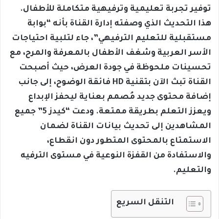
توفير تجربة تعليمية وترفيهية متكاملة للأطفال.
هذا التحديث الذي وصفته إدارة القناة بأنه “بوابة
مستقبلية للتعليم الترفيهي”، جاء لتلبية احتياجات
الأسر العربية وشغف الأطفال بالمعرفة والمرح، مع
تحسينات ملحوظة في جودة العرض، حيث أصبحت
القناة تبث الآن بتقنية HD فائقة الوضوح، إلى جانب
إضافة محتوى جديد مُصمم بعناية ليحفز الإبداع
ويعزز التعلم بطريقة ممتعة. ودعت “كيدز 5” جميع
المشاهدين إلى تحديث بيانات القناة لضمان
الاستمتاع بالمحتوى المتطور دون انقطاع،
والاستفادة من القفزة النوعية في مستوى الترفيه
والتعليم.
التنقل السريع