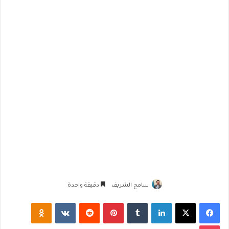
سامح الشريف
دقيقة واحدة
فيسبوك
‫X
لينكدإن
‏Tumblr
بينتيريست
‏Reddit
‏VKontakte
Odnoklassniki
‫Pocket