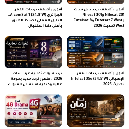
ب
0
أقوى وأضعف تردد نايل سات
أقوى وأضعف ترددات القمر
ي
0
Nilesat 201 وNilesat 301
الجزائري AlcomSat 1 (24.8°W)..
ن
ت
وEutelsat 7 West وEutelsat 8
الدليل العملي لضبط الطبق
ق
ص
West تحديث 2026
بأعلى دقة استقبال
ب
م
ل
ي
ا
م
ل
ف
ا
ر
ن
ي
ت
د
خ
و
أقوى وأضعف ترددات القمر
تردد قنوات ثمانية عرب سات
ا
ج
الإسباني Intelsat 35e (34.5°W)
2026.. ظهور تردد جديد بجودة
ب
ذ
تحديث 2026
عالية وكيفية استقبال القنوات
ا
ا
ت
ب
ا
ل
ل
ل
ق
ا
ا
ع
د
ب