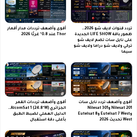
ث
ا
ب
ت
ت
ف
ت
ا
ف
ق
تردد قنوات لايف شو 2026..
أقوى وأضعف ترددات مدار أقمار
و
ت
ظهور باقة LIFE SHOW الجديدة
Thor عند 0.8° غربًا 2026
ق
على نايل سات تضم لايف شو
ع
تركي ولايف شو دراما ولايف شو
ه
ا
سيما
ف
و
ي
ن
ا
ج
ل
د
ف
ي
ئ
د
ة
ل
ا
ت
أقوى وأضعف تردد نايل سات
أقوى وأضعف ترددات القمر
ل
ع
Nilesat 201 وNilesat 301
الجزائري AlcomSat 1 (24.8°W)..
م
ز
وEutelsat 7 West وEutelsat 8
الدليل العملي لضبط الطبق
ت
ي
West تحديث 2026
بأعلى دقة استقبال
و
ز
س
ا
ط
ل