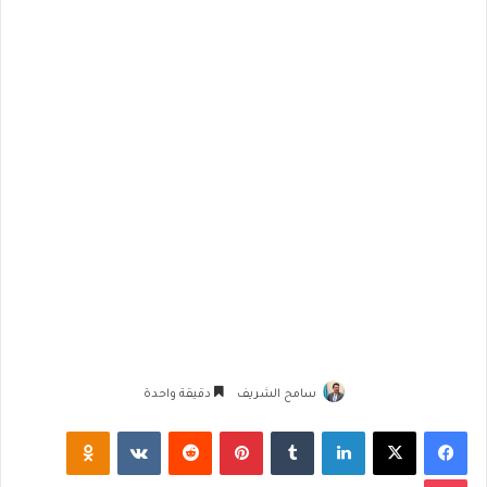
سامح الشريف
دقيقة واحدة
فيسبوك
‫X
لينكدإن
‏Tumblr
بينتيريست
‏Reddit
‏VKontakte
Odnoklassniki
‫Pocket