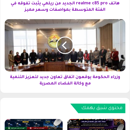
e
هاتف realme c85 pro الجديد من ريلمي يثبت تفوقه في
c
الفئة المتوسطة بمواصفات وسعر مميز
8
5
و
p
ز
r
ر
o
ا
ا
ء
ل
ا
ج
ل
د
ح
ي
ك
د
و
وزراء الحكومة يوقعون اتفاق تعاون جديد لتعزيز التنمية
م
م
مع وكالة الفضاء المصرية
ن
ة
ر
ي
ي
و
ل
ق
محتوى شيق يهمك
م
ع
ي
و
ي
ن