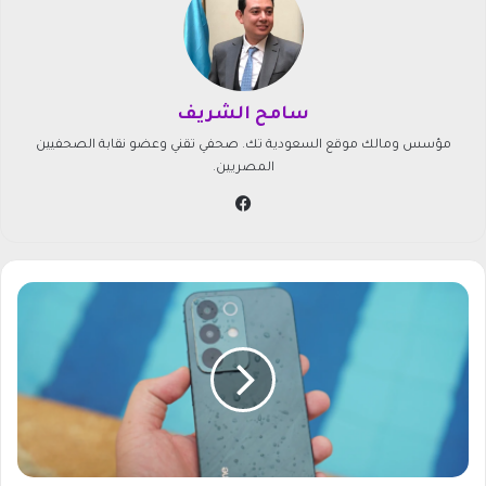
سامح الشريف
مؤسس ومالك موقع السعودية تك. صحفي تقني وعضو نقابة الصحفيين
المصريين.
في
سب
وك
ه
ا
ت
ف
r
e
a
l
m