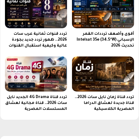
ة
ت
ب
ن
م
م
و
ي
ا
ة
أقوى وأضعف ترددات القمر
تردد قنوات ثمانية عرب سات
ص
م
الإسباني Intelsat 35e (34.5°W)
2026.. ظهور تردد جديد بجودة
ف
ع
تحديث 2026
عالية وكيفية استقبال القنوات
ا
و
ت
ك
و
ا
س
ل
ع
ة
ر
ا
م
ل
م
تردد قناة زمان نايل سات 2026..
تردد قناة 4G Drama الجديد نايل
ف
قناة جديدة لعشاق الدراما
سات 2026.. قناة مجانية لعشاق
ي
ض
المصرية الكلاسيكية
المسلسلات المصرية
ز
ا
ء
ا
ل
م