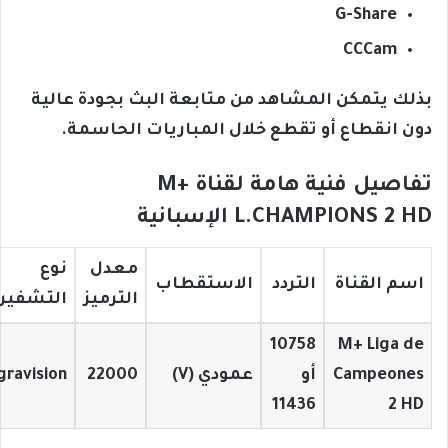
G-Share
CCCam
بذلك يتمكن المشاهد من متابعة البث بجودة عالية
دون انقطاع أو تقطع خلال المباريات الحاسمة.
تفاصيل فنية هامة لقناة M+
L.CHAMPIONS 2 HD الإسبانية
معدل
نوع
اسم القناة
التردد
الاستقطاب
الترميز
التشفير
10758
M+ Liga de
Campeones
أو
عمودي (V)
22000
ravision
11436
2 HD