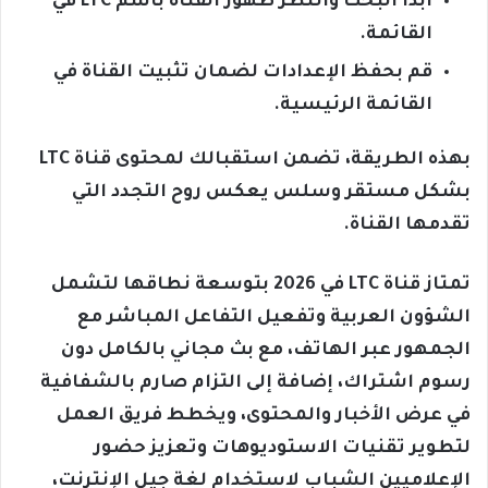
ابدأ البحث وانتظر ظهور القناة باسم LTC في
القائمة.
قم بحفظ الإعدادات لضمان تثبيت القناة في
القائمة الرئيسية.
بهذه الطريقة، تضمن استقبالك لمحتوى قناة LTC
بشكل مستقر وسلس يعكس روح التجدد التي
تقدمها القناة.
تمتاز قناة LTC في 2026 بتوسعة نطاقها لتشمل
الشؤون العربية وتفعيل التفاعل المباشر مع
الجمهور عبر الهاتف، مع بث مجاني بالكامل دون
رسوم اشتراك، إضافة إلى التزام صارم بالشفافية
في عرض الأخبار والمحتوى، ويخطط فريق العمل
لتطوير تقنيات الاستوديوهات وتعزيز حضور
الإعلاميين الشباب لاستخدام لغة جيل الإنترنت،