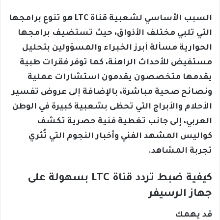
السبب الأساسي لشعبية قناة LTC هو تنوع برامجها
التي تلبي مختلف الأذواق، حيث تستضيف برامجها
الحوارية مسألة أبرز الخبراء والمسؤولين بتحليل
مستفيض للأحداث الراهنة، كما توفر فقرات طبية
يقدمها متخصصون يقدمون استشارات عملية
ونصائح صحية مباشرة، بالإضافة إلى عروض تفسير
الأحلام والأبراج التي تحظى بشعبية كبيرة في الوطن
العربي، إلى جانب تغطية فنية حصرية تكشف
كواليس المشهد الفني وأخبار النجوم التي تُثري
تجربة المشاهد.
كيفية ضبط تردد قناة LTC بسهولة على
جهاز الرسيفر
قد يهمك