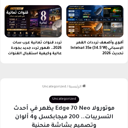
ا
ف
س
ة
ت
ج
ذ
أقوى وأضعف ترددات القمر
تردد قنوات ثمانية عرب سات
ب
الإسباني Intelsat 35e (34.5°W)
2026.. ظهور تردد جديد بجودة
ع
تحديث 2026
عالية وكيفية استقبال القنوات
ش
ا
ق
ا
ل
ت
ك
ن
و
ل
و
ج
ي