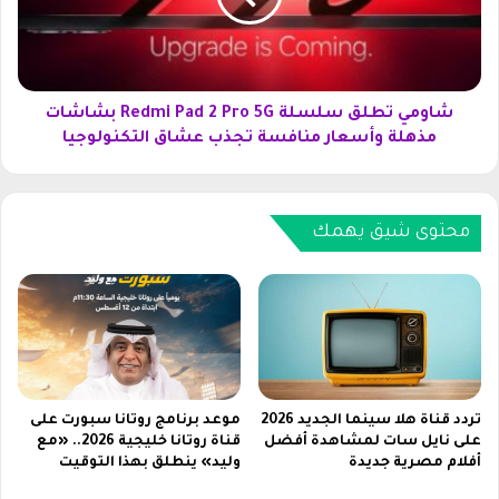
م
ت
ع
ط
خ
ل
ص
ق
و
س
شاومي تطلق سلسلة Redmi Pad 2 Pro 5G بشاشات
م
ل
مذهلة وأسعار منافسة تجذب عشاق التكنولوجيا
ا
س
ت
ل
ح
ة
ص
R
محتوى شيق يهمك
ر
e
ي
d
ة
m
ع
i
ب
P
ر
a
M
d
i
2
تردد قناة هلا سينما الجديد 2026
موعد برنامج روتانا سبورت على
d
P
على نايل سات لمشاهدة أفضل
قناة روتانا خليجية 2026.. «مع
a
أفلام مصرية جديدة
وليد» ينطلق بهذا التوقيت
r
s
o