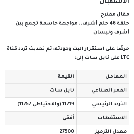
الاستقبال
مقال مقترح
حلقة 46 حلم أشرف.. مواجهة حاسمة تجمع بين
أشرف ونيسان
حرصًا على استقرار البث وجودته، تم تحديث تردد قناة
LTC على نايل سات إلى:
المعامل
القيمة
القمر الصناعي
نايل سات
التردد الرئيسي
11219 (والاحتياطي 11257)
الاستقطاب
أفقي
معدل الترميز
27500