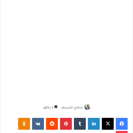
سامح الشريف
2 دقائق
فيسبوك
‫X
لينكدإن
‏Tumblr
بينتيريست
‏Reddit
‏VKontakte
Odnoklassniki
‫Pocket