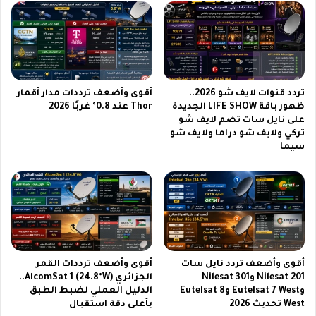
b
5
u
G
y
ب
ب
ش
ط
ا
ر
ش
تردد قنوات لايف شو 2026..
أقوى وأضعف ترددات مدار أقمار
ي
ا
ظهور باقة LIFE SHOW الجديدة
Thor عند 0.8° غربًا 2026
ق
ت
على نايل سات تضم لايف شو
ة
م
تركي ولايف شو دراما ولايف شو
آ
ذ
سيما
م
ه
ن
ل
ة
ة
و
و
م
أ
و
س
ث
ع
و
ا
أقوى وأضعف تردد نايل سات
أقوى وأضعف ترددات القمر
ق
ر
Nilesat 201 وNilesat 301
الجزائري AlcomSat 1 (24.8°W)..
ة
م
وEutelsat 7 West وEutelsat 8
الدليل العملي لضبط الطبق
ن
West تحديث 2026
بأعلى دقة استقبال