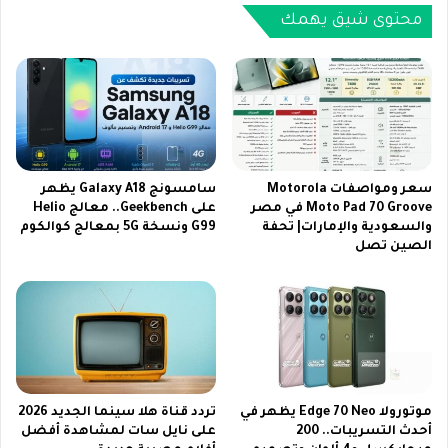
ل
و
محتوى شيق يهمك
ى
ل
ن
ة
ا
م
ي
ع
ل
خ
و
ص
ع
و
ر
م
سعر ومواصفات Motorola
سامسونج Galaxy A18 يظهر
ب
ا
Moto Pad 70 Groove في مصر
على Geekbench.. معالج Helio
س
والسعودية والإمارات| تحفة
G99 ونسخة 5G بمعالج كوالكوم
ت
الصين تصل
ا
ح
ت
ص
ل
ر
م
ي
ب
ة
ا
ع
ر
ب
ا
ر
موتورولا Edge 70 Neo يظهر في
تردد قناة هلا سينما الجديد 2026
ة
M
أحدث التسريبات.. 200
على نايل سات لمشاهدة أفضل
ا
i