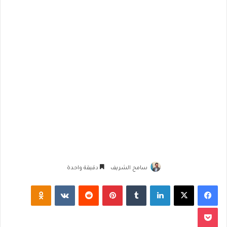
سامح الشريف
دقيقة واحدة
فيسبوك
‫X
لينكدإن
‏Tumblr
بينتيريست
‏Reddit
‏VKontakte
Odnoklassniki
‫Pocket