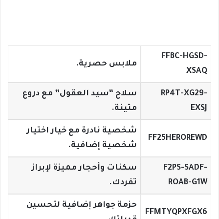
FFBC-HGSD-
ملابس حصرية.
XSAQ
RP4T-XG29-
سلاح “سيد العقول” مع دروع
EXSJ
متينة.
شخصية نادرة مع خيار اختيار
FF25HEROREWD
شخصية إضافية.
F2PS-SADF-
سكنات وأحجار مميزة لإبراز
ROAB-G1W
تفردك.
حزمة جواهر إضافية لتحسين
FFMTYQPXFGX6