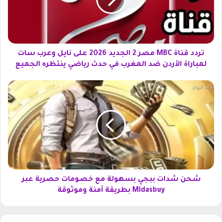
ق
ن
ا
ة
M
B
تردد قناة MBC مصر 2 الجديد 2026 على نايل وعرب سات
C
لمباراة الأردن ضد المغرب في حدث رياضي ينتظره الجميع
م
ص
ش
ر
ح
2
ن
ا
ش
ل
د
ج
ا
د
ت
ي
ب
د
ب
2
ج
شحن شدات ببجي بسهولة مع خصومات حصرية عبر
0
ي
Midasbuy بطريقة آمنة وموثوقة
2
ب
6
س
ع
ه