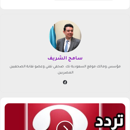
سامح الشريف
مؤسس ومالك موقع السعودية تك. صحفي تقني وعضو نقابة الصحفيين
المصريين.
في
سب
وك
ت
ر
د
د