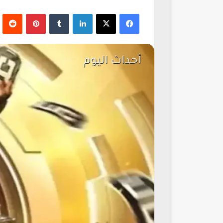
فيسبوك
‫X
لينكدإن
‏Tumblr
بينتيريست
‏Reddit