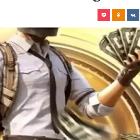
‏VKontakte
Odnoklassniki
‫Pocket