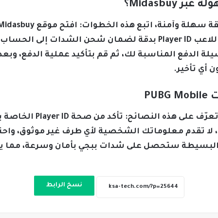
Midasbuy؟
PUBG Mobile من القائمة، أدخل رقم اللاعب Player ID بدقة لضمان شح
يلة الدفع المناسبة لك، ثم قم بتأكيد عملية الدفع، وبع
 أي تأخير.
PU
لضمان تجربة شحن سلسة وآم
 احتيال، لا تقدم معلوماتك الشخصية لأي طرف غير موثوق، و
 البسيطة ستحصل على شدات ببجي بأمان وسرعة، مما يع
نسخ الرابط