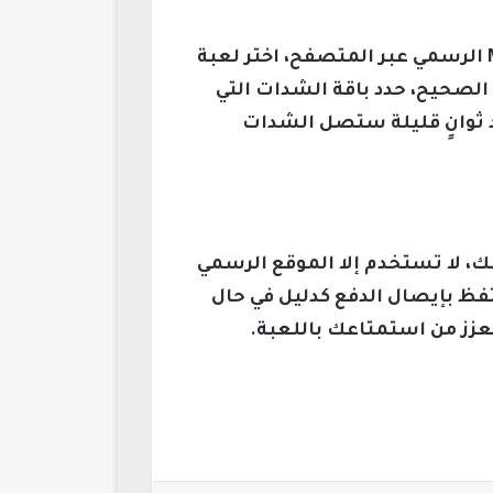
لتتمكن من شحن شدات ببجي بطريقة سهلة وآمنة، اتبع هذه الخطوات: افتح موقع Midasbuy الرسمي عبر المتصفح، اختر لعبة
ن الشدات إلى الحساب الصحيح، حدد باقة الشدات التي
د ثوانٍ قليلة ستصل الشدات
نة، تعرّف على هذه النصائح: تأكد من صحة Player ID الخاصة بك، لا تستخدم إلا الموقع الرسمي
احتفظ بإيصال الدفع كدليل في حال
زز من استمتاعك باللعبة.