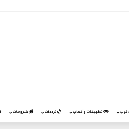
 توب
تطبيقات وألعاب
ترددات
شروحات
ا