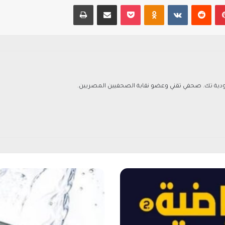
بينتيريست
‏Reddit
‏VKontakte
Odnoklassniki
‫Pocket
مشاركة عبر البريد
طباعة
ة تك. صحفي تقني وعضو نقابة الصحفيين المصريين.
ك
ل
ا
ل
ت