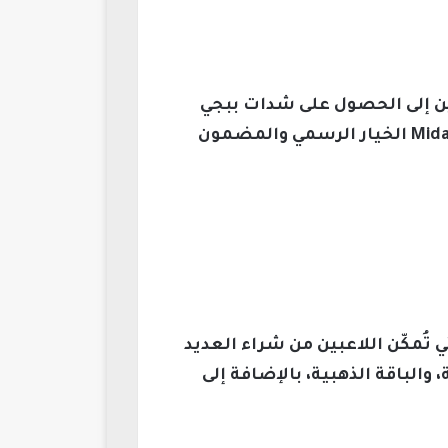
ن اللاعبين إلى الحصول على شدات ببجي
لتعزيز تجربتهم داخل اللعبة، والحصول على مزايا فريدة تميّزهم عن الآخرين، ويُعد موقع Midasbuy الخيار الرسمي والمضمون
ا يُعرف بـ UC، هي العملة الافتراضية الأساسية داخل لعبة PUBG Mobile، والتي تُمكّن اللاعبين من شراء العديد
الباقة الذهبية، بالإضافة إلى