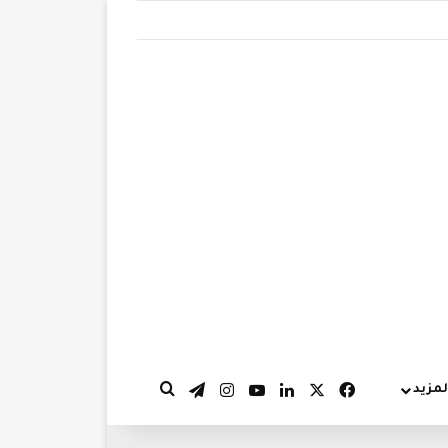
‫X
فيسبوك
لينكدإن
‫YouTube
انستقرام
تيلقرام
لمزيد
بحث عن