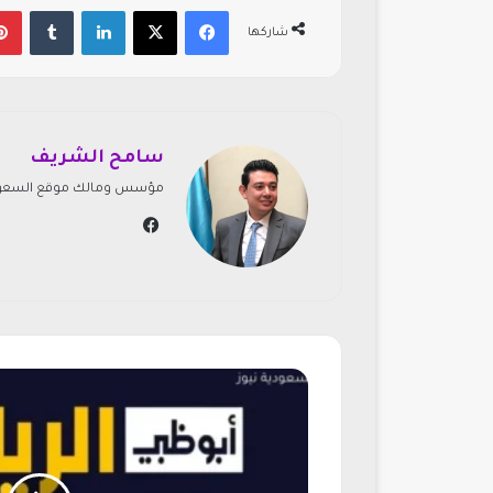
فيسبوك
‫X
لينكدإن
‏Tumblr
شاركها
سامح الشريف
مؤسس ومالك موقع السعودي
في
سب
وك
ت
ر
د
د
ق