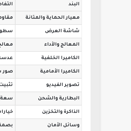
البند
التفا
معيار الحماية والمتانة
مقاوم
شاشة العرض
سطوع 
المعالج والأداء
معالج 
الكاميرا الخلفية
عدسة 
الكاميرا الأمامية
صور س
تصوير الفيديو
تثبيت
البطارية والشحن
سعة ك
الذاكرة والتخزين
خيارات
وسائل الأمان
بصمة 