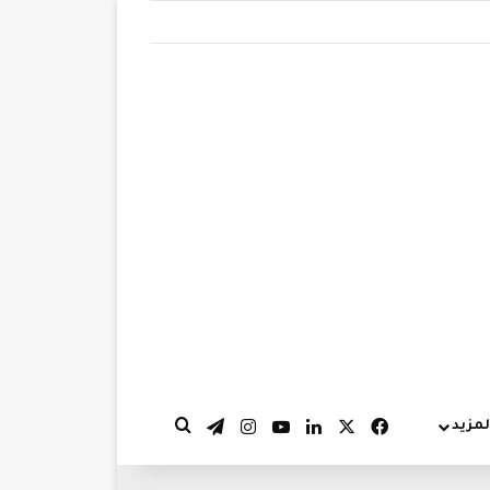
‫X
فيسبوك
لينكدإن
‫YouTube
انستقرام
تيلقرام
لمزيد
بحث عن