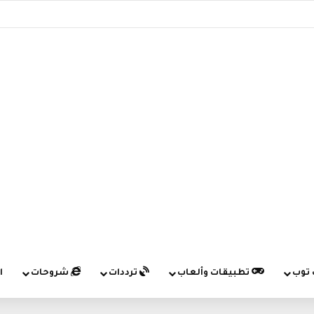
 توب
تطبيقات وألعاب
ترددات
شروحات
ا