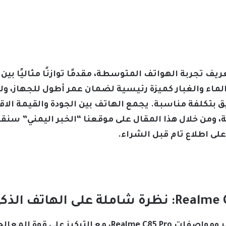
Realme C85 P ليعيد تعريف تجربة الهواتف المتوسطة، مقدمًا توازنًا مثالي
ماء والغبار كميزة رئيسية لضمان عمر أطول للجهاز، ول
بتكلفة مناسبة. يجمع الهاتف بين الجودة والقيمة الاقتصا
، ومن خلال هذا المقال على موقعنا “الخبر اليمني” سنق
في هذا القسم نناقش تفاصيل سعر ومواصفات ealme C85 Pro