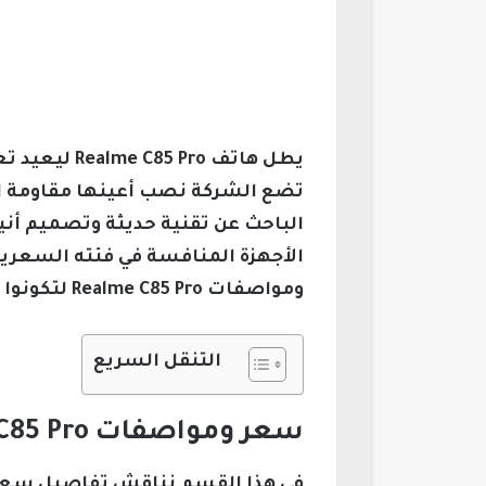
يطل هاتف ro
تضع الشركة نصب أعينها مقاومة ال
الباحث عن تقنية حديثة وتصميم أنيق 
الأجهزة المنافسة في فئته السعرية
ومواصفات Realme C85 Pro لتكونوا على اطلاع تام قبل الشراء.
التنقل السريع
سعر ومواصفات Realme C85 Pro: نظرة شاملة على الهاتف الذكي المتوسط