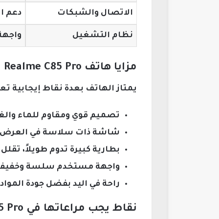
الاتصال والشبكات
دعم اتصال 4G مستقر، شبكة 
نظام التشغيل
واجهة
مزايا هاتف Realme C85 Pro التي تجعله اختيارًا مميزًا
يمتاز الهاتف بعدة نقاط إيجابية ت
تصميم قوي ومقاوم للماء والغب
شاشة ذات سلاسة في العرض 
بطارية كبيرة تدوم طويلاً، تقلل
واجهة مستخدم سلسة وخفيفة 
راحة في اليد بفضل جودة الموا
نقاط يجب مراعاتها في Realme C85 Pro قبل الشراء