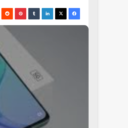
فيسبوك
‫X
لينكدإن
‏Tumblr
بينتيريست
‏Reddit