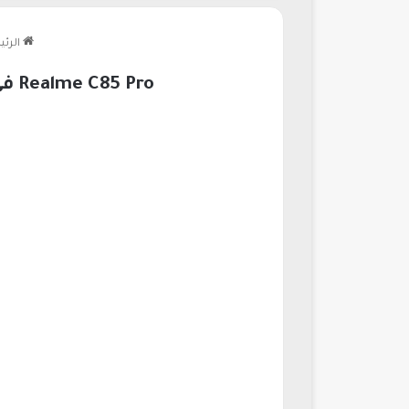
الرئي
Realme C85 Pro في مصر 2026 بطارية عملاقة وشاشة قوية بأداء مميز ينافس القمة