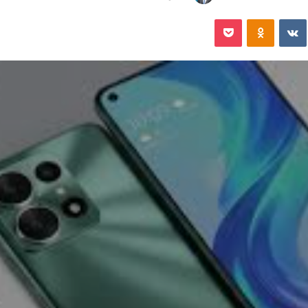
‏VKontakte
Odnoklassniki
‫Pocket