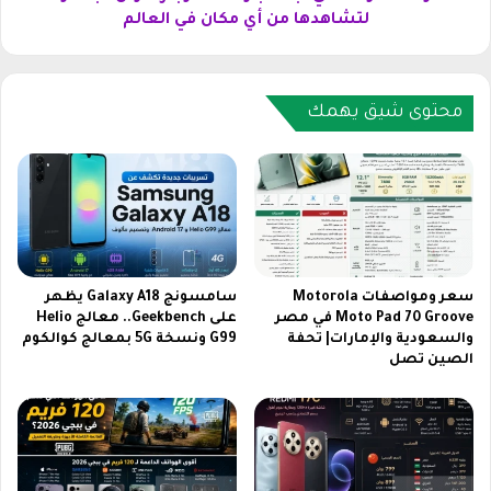
ه
ت
لتشاهدها من أي مكان في العالم
م
ا
ه
ل
ا
ت
م
ي
محتوى شيق يهمك
ن
ت
i
ب
O
ث
S
م
2
ب
6
ا
ل
ر
ت
ا
سعر ومواصفات Motorola
سامسونج Galaxy A18 يظهر
ح
ة
Moto Pad 70 Groove في مصر
على Geekbench.. معالج Helio
س
والسعودية والإمارات| تحفة
G99 ونسخة 5G بمعالج كوالكوم
ا
الصين تصل
ي
ل
ن
م
ت
غ
ج
ر
ر
ب
ب
و