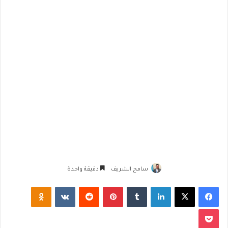
سامح الشريف
دقيقة واحدة
فيسبوك
‫X
لينكدإن
‏Tumblr
بينتيريست
‏Reddit
‏VKontakte
Odnoklassniki
‫Pocket