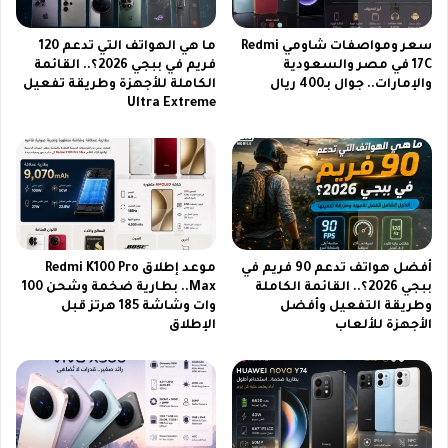
ت
ا
ك
ل
سعر ومواصفات شاومي Redmi
ما هي الهواتف التي تدعم 120
ا
أ
17C في مصر والسعودية
فريم في ببجي 2026؟.. القائمة
ل
ر
والإمارات.. جوال بـ400 ريال
الكاملة للأجهزة وطريقة تفعيل
ي
د
Ultra Extreme
و
ن
م
م
ي
ب
ة
ا
ش
ر
ة
ل
أفضل هواتف تدعم 90 فريم في
موعد إطلاق Redmi K100 Pro
ت
ببجي 2026؟.. القائمة الكاملة
Max.. بطارية ضخمة وشحن 100
ش
وطريقة التفعيل وأفضل
وات وشاشة 185 هرتز قبل
ا
الأجهزة للألعاب
الإطلاق
ه
د
ه
ا
م