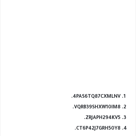
4PAS6TQ87CXMLNV.
VQRB39SHXW10IM8.
ZRJAPH294KV5.
CT6P42J7GRH50Y8.