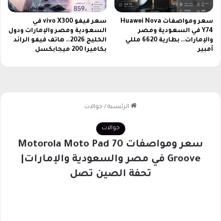
ن
أ
سعر ومواصفات Huawei Nova
سعر فيفو vivo X300 في
ي
Y74 في السعودية ومصر
السعودية ومصر والإمارات ودول
م
والإمارات.. بطارية 6620 مللي
الخليج 2026.. هاتف فيفو الرائد
ك
أمبير
بكاميرا 200 ميجابكسل
ا
ن
ف
ي
ا
ل
ع
ا
ل
م