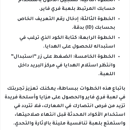
الخطوة الثانية: تسجيل الدخول باستخدام
حسابك المرتبط بلعبة فري فاير.
الخطوة الثالثة: إدخال رقم التعريف الخاص
بحسابك (ID) بدقة.
الخطوة الرابعة: كتابة الكود الذي ترغب في
استبداله للحصول على الهدايا.
الخطوة الخامسة: الضغط على زر “استبدال”
وانتظر استلام الهدايا في مركز البريد داخل
اللعبة.
باتباع هذه الخطوات ببساطة، يمكنك تعزيز تجربتك
في لعبة فري فاير والحصول على مزايا وأسلحة فريدة
تزيد من فرص انتصارك في المعارك، فلا تتردد في
استخدام الأكواد المحدثة قبل انتهاء صلاحيتها،
واستمتع بلعبة تنافسية مليئة بالإثارة والتحدي.