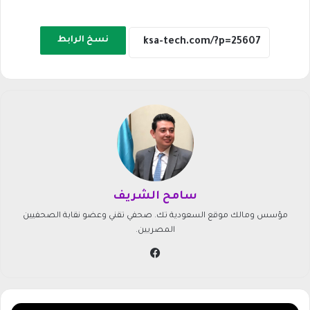
نسخ الرابط
سامح الشريف
مؤسس ومالك موقع السعودية تك. صحفي تقني وعضو نقابة الصحفيين
المصريين.
في
سب
وك