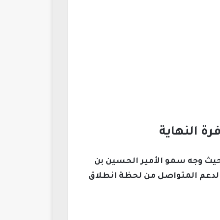
ة النهاية
جماهير الأردن بحماسة لمساندة منتخبها الوطني في نهائي كأس العرب قطر 2026، حيث وجه سمو الأمير الحسين بن
والدعم المتواصل من لحظة انطلاق