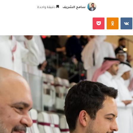
سامح الشريف
دقيقة واحدة
‏VKontakte
Odnoklassniki
‫Pocket