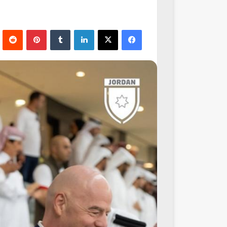
فيسبوك
‫X
لينكدإن
‏Tumblr
بينتيريست
‏Reddit