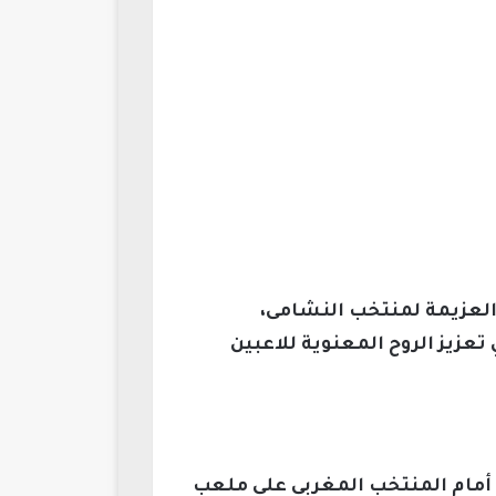
والعزيمة لمنتخب النشامى،
عزيز الروح المعنوية للاعبين
يخوض المنتخب الأردني مساء الخميس المواجهة المرتقبة في نهائي كأس العرب قطر 2026 أمام المنتخب المغربي على ملعب