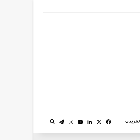
‫X
فيسبوك
لينكدإن
‫YouTube
انستقرام
تيلقرام
لمزيد
بحث عن