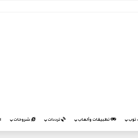
 توب
تطبيقات وألعاب
ترددات
شروحات
ا