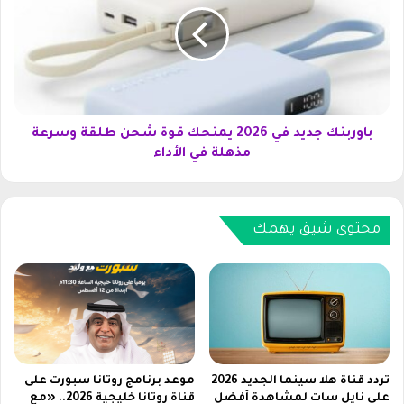
و
خ
ر
ر
ب
ف
ن
ة
ك
ف
ج
خ
د
م
ي
باوربنك جديد في 2026 يمنحك قوة شحن طلقة وسرعة
ة
د
مذهلة في الأداء
ل
ف
ع
ي
ا
2
م
0
محتوى شيق يهمك
2
2
0
6
2
ي
6
م
ل
ن
أ
ح
و
ك
ل
ق
تردد قناة هلا سينما الجديد 2026
موعد برنامج روتانا سبورت على
ا
و
على نايل سات لمشاهدة أفضل
قناة روتانا خليجية 2026.. «مع