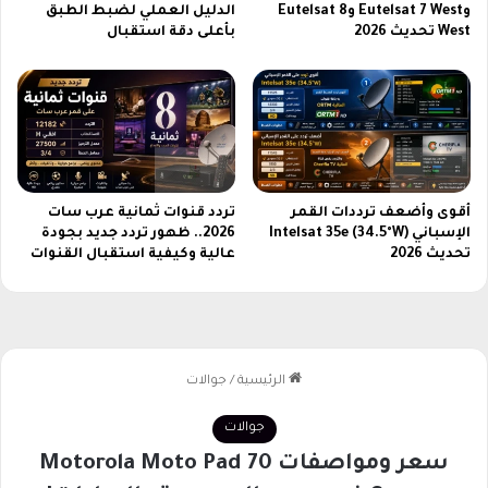
ف
ل
وEutelsat 7 West وEutelsat 8
الدليل العملي لضبط الطبق
ي
أ
West تحديث 2026
بأعلى دقة استقبال
ع
د
ا
ا
ل
ء
م
P
U
B
G
أقوى وأضعف ترددات القمر
تردد قنوات ثمانية عرب سات
الإسباني Intelsat 35e (34.5°W)
2026.. ظهور تردد جديد بجودة
تحديث 2026
عالية وكيفية استقبال القنوات