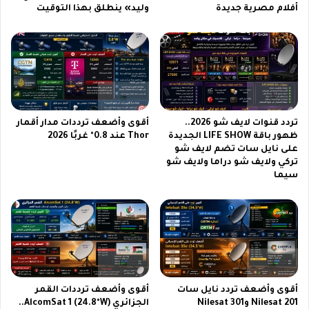
د
أفلام مصرية جديدة
وليد» ينطلق بهذا التوقيت
ة
و
ش
ب
ح
ن
ن
ا
ط
ت
ل
ب
ق
أ
ة
تردد قنوات لايف شو 2026..
أقوى وأضعف ترددات مدار أقمار
س
و
ظهور باقة LIFE SHOW الجديدة
Thor عند 0.8° غربًا 2026
ل
س
على نايل سات تضم لايف شو
و
ر
تركي ولايف شو دراما ولايف شو
ب
ع
سيما
م
ة
خ
م
ي
ذ
ف
ه
و
ل
ج
ة
ذ
ف
ا
ي
أقوى وأضعف تردد نايل سات
أقوى وأضعف ترددات القمر
ب
ا
Nilesat 201 وNilesat 301
الجزائري AlcomSat 1 (24.8°W)..