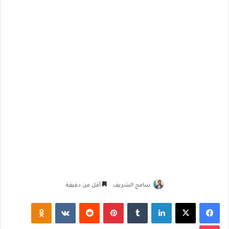
سامح الشريف
أقل من دقيقة
فيسبوك
‫X
لينكدإن
‏Tumblr
بينتيريست
‏Reddit
‏VKontakte
Odnoklassniki
‫Pocket