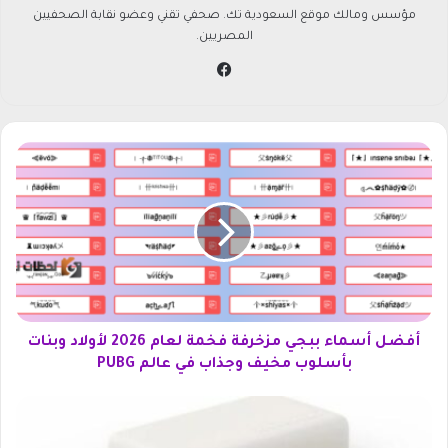
مؤسس ومالك موقع السعودية تك. صحفي تقني وعضو نقابة الصحفيين
المصريين.
في
سب
وك
أ
ف
ض
ل
أ
س
م
ا
ء
ب
أفضل أسماء ببجي مزخرفة فخمة لعام 2026 لأولاد وبنات
ب
بأسلوب مخيف وجذاب في عالم PUBG
ج
ي
ب
م
ا
ز