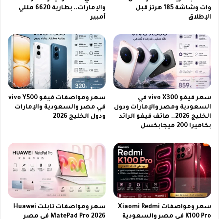
ا
وات وشاشة 185 هرتز قبل
والإمارات.. بطارية 6620 مللي
2
الإطلاق
أمبير
ي
6
ل
ع
س
ل
ا
ى
ت
ن
ل
ا
م
ي
ت
ل
سعر فيفو vivo X300 في
سعر ومواصفات فيفو vivo Y500
ا
س
السعودية ومصر والإمارات ودول
في مصر والسعودية والإمارات
ب
ا
الخليج 2026.. هاتف فيفو الرائد
ودول الخليج 2026
ع
ت
بكاميرا 200 ميجابكسل
ة
ي
م
ب
ب
ر
ا
ز
ر
م
ا
ت
ة
ا
ا
ب
سعر ومواصفات Xiaomi Redmi
سعر ومواصفات تابلت Huawei
ل
ع
K100 Pro في مصر والسعودية
MatePad Pro 2026 في مصر