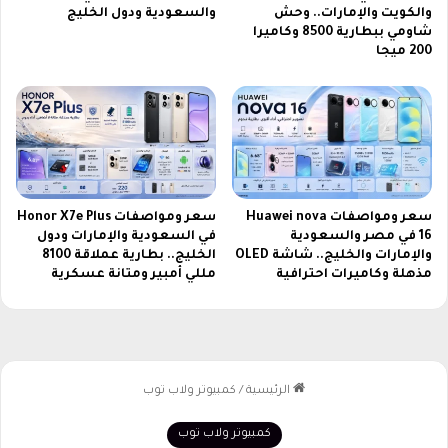
أ
ة
والكويت والإمارات.. وحش
والسعودية ودول الخليج
ر
م
شاومي ببطارية 8500 وكاميرا
د
200 ميجا
ب
ن
ا
و
ر
ا
ا
ل
ة
م
ا
غ
ل
ر
ا
سعر ومواصفات Huawei nova
سعر ومواصفات Honor X7e Plus
ب
ر
16 في مصر والسعودية
في السعودية والإمارات ودول
ب
د
والإمارات والخليج.. شاشة OLED
الخليج.. بطارية عملاقة 8100
ث
ن
مذهلة وكاميرات احترافية
مللي أمبير ومتانة عسكرية
م
و
ب
ا
ا
ل
ش
م
ر
غ
ح
ر
ص
ب
ر
ب