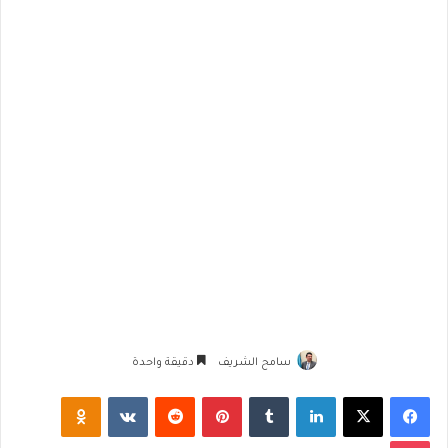
سامح الشريف
دقيقة واحدة
فيسبوك
‫X
لينكدإن
‏Tumblr
بينتيريست
‏Reddit
‏VKontakte
Odnoklassniki
‫Pocket