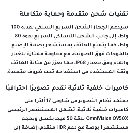
تقنيات شحن متقدمة وحماية متكاملة
سيدعم الجهاز الشحن السريع السلكي بقدرة 100
واط، إلى جانب الشحن اللاسلكي السريع بقوة 80
واط، كما يتمتع الهاتف بمستشعر بصمة الإصبع
بالموجات فوق الصوتية، مع مقاومة ممتازة للغبار
والماء وفق معيار IP68، مما يعزز من متانة الهاتف
وثقة المستخدم في استخدامه تحت ظروف متعددة.
كاميرات خلفية ثلاثية تقدم تصويرًا احترافيًا
يعتمد نظام التصوير في شاومي 17 ألترا على
كاميرات خلفية ثلاثية، تشمل المستشعر الرئيسي
OmniVision OV50X بدقة 50 ميجابكسل وبحجم
مستشعر 1 بوصة مع دعم HDR متقدم، إضافة إلى