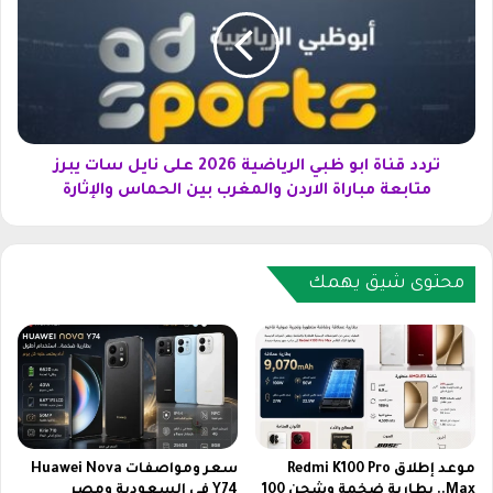
م
د
ص
د
ر
ق
2
ن
ا
ا
ل
ة
ج
ا
د
ب
تردد قناة ابو ظبي الرياضية 2026 على نايل سات يبرز
ي
و
متابعة مباراة الاردن والمغرب بين الحماس والإثارة
د
ظ
ل
ب
ع
ي
ا
ا
محتوى شيق يهمك
م
ل
2
ر
0
ي
2
ا
6
ض
ع
ي
ل
ة
ى
2
موعد إطلاق Redmi K100 Pro
سعر ومواصفات Huawei Nova
ن
0
Max.. بطارية ضخمة وشحن 100
Y74 في السعودية ومصر