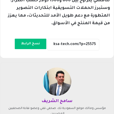
تنافسي يتراوح بين 800 و1300 دولار حسب الطراز.
وستبرز الحملات التسويقية ابتكارات التصوير
المتطورة مع دعم طويل الأمد للتحديثات، مما يعزز
من قيمة المنتج في الأسواق.
نسخ الرابط
سامح الشريف
مؤسس ومالك موقع السعودية تك. صحفي تقني وعضو نقابة الصحفيين
المصريين.