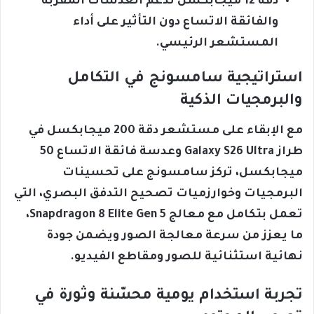
دقة 12 ميجابكسل تدعم العدسات المقربة
والفائقة الاتساع دون التأثير على أداء
المستشعر الرئيسي.
استراتيجية سامسونج في التكامل
والبرمجيات الذكية
مع الإبقاء على مستشعر دقة 200 ميجابكسل في
طراز Galaxy S26 Ultra وعدسة فائقة الاتساع 50
ميجابكسل، تركز سامسونج على تحسينات
البرمجيات وخوارزميات تصحيح التدفق البصري، التي
تعمل بتكامل مع معالج Snapdragon 8 Elite Gen 5،
ما يعزز من سرعة معالجة الصور ويضمن جودة
نهائية استثنائية للصور ومقاطع الفيديو.
تجربة استخدام يومية محسّنة وثورة في