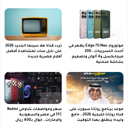
ا
ا
ل
م
ه
2
و
0
ا
2
ت
6
ف
ع
موتورولا Edge 70 Neo يظهر في
تردد قناة هلا سينما الجديد 2026
ا
ل
أحدث التسريبات.. 200
على نايل سات لمشاهدة أفضل
ل
ى
ميجابكسل و4 ألوان وتصميم
أفلام مصرية جديدة
ذ
ن
بشاشة منحنية
ك
ا
ي
ي
ة
ل
س
ا
ت
ل
م
موعد برنامج روتانا سبورت على
سعر ومواصفات شاومي Redmi
ت
قناة روتانا خليجية 2026.. «مع
17C في مصر والسعودية
ا
وليد» ينطلق بهذا التوقيت
والإمارات.. جوال بـ400 ريال
ب