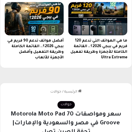
ع
ة
م
ب
ا
ر
ا
ما هي الهواتف التي تدعم 120
أفضل هواتف تدعم 90 فريم في
فريم في ببجي 2026؟.. القائمة
ببجي 2026؟.. القائمة الكاملة
ة
الكاملة للأجهزة وطريقة تفعيل
وطريقة التفعيل وأفضل
ا
Ultra Extreme
الأجهزة للألعاب
ل
أ
ر
د
ن
و
ا
ل
م
غ
ر
ب