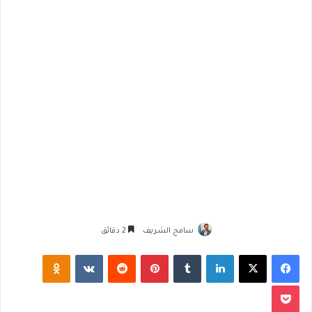
سامح الشريف
2 دقائق
فيسبوك
‫X
لينكدإن
‏Tumblr
بينتيريست
‏Reddit
‏VKontakte
Odnoklassniki
‫Pocket