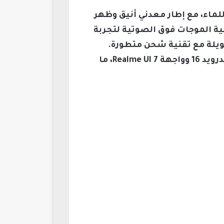
تي بتصميم فخم مقاوم للماء، مع إطار معدني أنيق وظهر
ة الموجات فوق الصوتية لتجربة
للي أمبير توفر استقلالية طويلة مع تقنية شحن متطورة.
يتوقع أن يزخر الهاتف بشاشة AMOLED مسطحة من شركة سامسونج بدقة 1.5K، مع نظام أندرويد 16 وواجهة Realme UI 7، ما