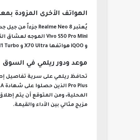
الهواتف الأخرى المزودة بمعالج ragon 8 Gen 5
و iQOO هواتفها X70 Ultra و Z11 Turbo بهذا المعالج، مما يشكل منافسة شديدة في سوق الهواتف الذكية المتطورة.
موعد ودور ريلمي في السوق ا
مزيج مثالي بين الأداء والقيمة.