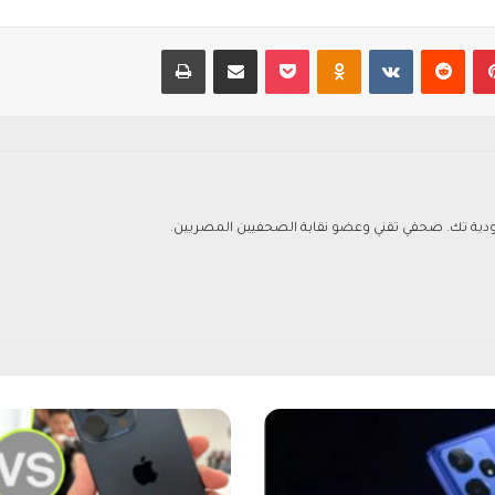
بينتيريست
‏Reddit
‏VKontakte
Odnoklassniki
‫Pocket
مشاركة عبر البريد
طباعة
ة تك. صحفي تقني وعضو نقابة الصحفيين المصريين.
أ
و
ل
ب