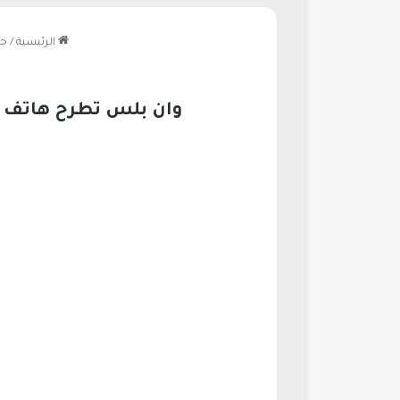
الرئيسية
/
جو
وان بلس تطرح هاتف ون بلس إيس 6 بأداء مذهل وبطارية