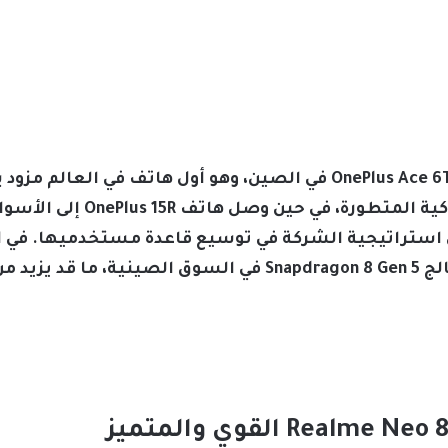
بذلك مكانتها في سوق الهواتف ا
ستراتيجية الشركة في توسيع قاعدة مستخدميها. في الو
لإطلاق هاتف جديد يعمل أيضاً بمعالج Snapdragon 8 Gen 5 في 