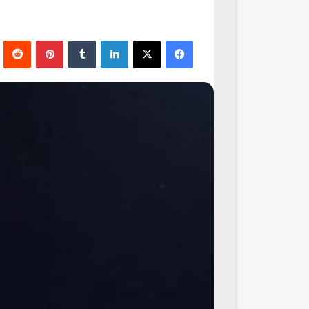
فيسبوك
‫X
لينكدإن
‏Tumblr
بينتيريست
‏Reddit