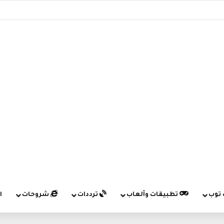
 توب
تطبيقات وألعاب
ترددات
شروحات
ا