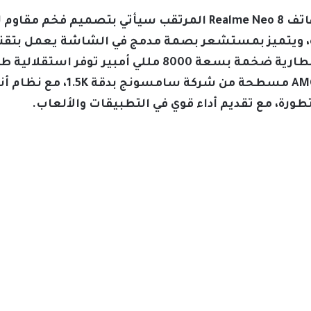
تشير المعلومات المسربة إلى أن هاتف Realme Neo 8 المرتقب سيأ
يته، ويتميز بمستشعر بصمة مدمج في الشاشة يعمل بتقني
أمان وسلاسة فائقة، كما سيحمل بطارية ضخمة بسعة 8000 م
رة، مع تقديم أداء قوي في التطبيقات والألعاب.