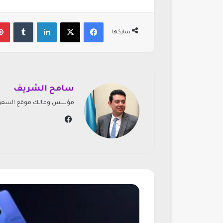
فيسبوك
‫X
لينكدإن
‏Tumblr
شاركها
سامح الشريف
مؤسس ومالك موقع السعودي
في
سب
وك
و
ا
ن
ب