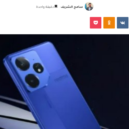
سامح الشريف
دقيقة واحدة
‏VKontakte
Odnoklassniki
‫Pocket