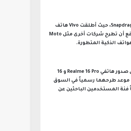
يُعتبر Realme Neo 8 جزءاً من جيل جديد من الهواتف الرائدة التي تعتمد على معالج Snapdragon 8 Gen 5، حيث أطلقت Vivo هاتف
Vivo S50 Pro Mini الموجه لعشاق التصوير والمعتمد على نفس المعالج القوي، كما من المتوقع أن تطرح شركات أخرى مثل Moto
تحافظ ريلمي على سرية تفاصيل إطلاق هاتف Realme Neo 8 في الصين، بينما شهدت السوق صدور هاتفي Realme 16 Pro و 16
يشير إلى اقتراب موعد طرحهما رسمياً في السوق
طلاق Neo 8 بعد هذه السلسلة في شهر يناير 2026، مستهدفاً فئة المستخدمين الباحثين عن