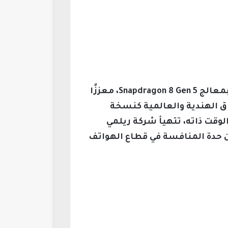
طرحت شركة ون بلس مؤخراً هاتف OnePlus Ace 6T في الصين، وهو أول هاتف في العالم مزود بمعالج Snapdragon 8 Gen 5، معززًا
لذكية المتطورة، في حين وصل هاتف OnePlus 15R إلى الأسواق الهندية والعالمية كنسخة
قت ذاته، تتهيأ شركة ريلمي
السوق الصينية، ما قد يزيد من حدة المنافسة في قطاع الهواتف