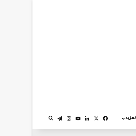
‫X
فيسبوك
لينكدإن
‫YouTube
انستقرام
تيلقرام
لمزيد
بحث عن