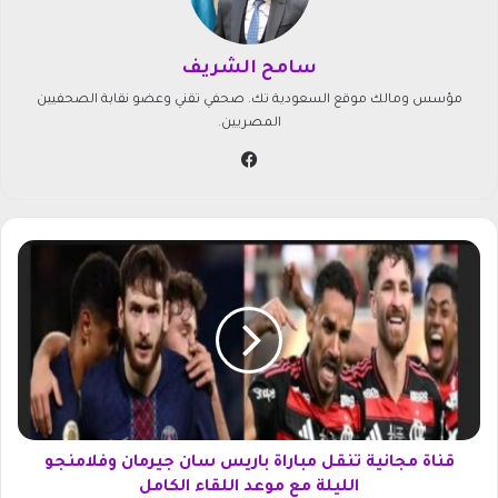
سامح الشريف
مؤسس ومالك موقع السعودية تك. صحفي تقني وعضو نقابة الصحفيين
المصريين.
في
سب
وك
ق
ن
ا
ة
م
ج
ا
ن
ي
ة
قناة مجانية تنقل مباراة باريس سان جيرمان وفلامنجو
ت
الليلة مع موعد اللقاء الكامل