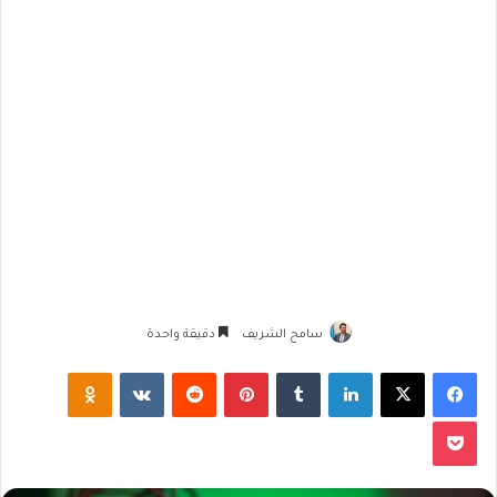
سامح الشريف
دقيقة واحدة
فيسبوك
‫X
لينكدإن
‏Tumblr
بينتيريست
‏Reddit
‏VKontakte
Odnoklassniki
‫Pocket