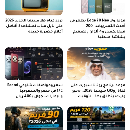
ا
N
ن
o
و
t
ف
e
موتورولا Edge 70 Neo يظهر في
تردد قناة هلا سينما الجديد 2026
ل
1
أحدث التسريبات.. 200
على نايل سات لمشاهدة أفضل
ا
ميجابكسل و4 ألوان وتصميم
أفلام مصرية جديدة
5
بشاشة منحنية
م
5
ن
G
ج
و
و
ت
ا
س
ل
ر
ل
ي
ي
ب
موعد برنامج روتانا سبورت على
سعر ومواصفات شاومي Redmi
ل
ا
قناة روتانا خليجية 2026.. «مع
17C في مصر والسعودية
ة
ت
وليد» ينطلق بهذا التوقيت
والإمارات.. جوال بـ400 ريال
م
م
ع
ث
م
ي
و
ر
ع
ة
د
ت