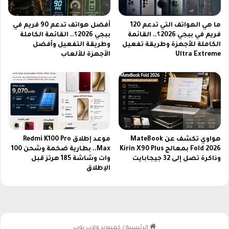
ا
ك
ل
ش
ما هي الهواتف التي تدعم 120
أفضل هواتف تدعم 90 فريم في
ل
ف
فريم في ببجي 2026؟.. القائمة
ببجي 2026؟.. القائمة الكاملة
ق
أ
الكاملة للأجهزة وطريقة تفعيل
وطريقة التفعيل وأفضل
ا
س
Ultra Extreme
الأجهزة للألعاب
ء
ر
ا
ا
ل
ر
ك
س
ا
ل
م
س
ل
ل
ة
هواوي تكشف عن MateBook
موعد إطلاق Redmi K100 Pro
R
Fold 2026 بمعالج Kirin X90 Plus
Max.. بطارية ضخمة وشحن 100
وذاكرة تصل إلى 32 جيجابايت
وات وشاشة 185 هرتز قبل
e
الإطلاق
a
l
m
e
1
6