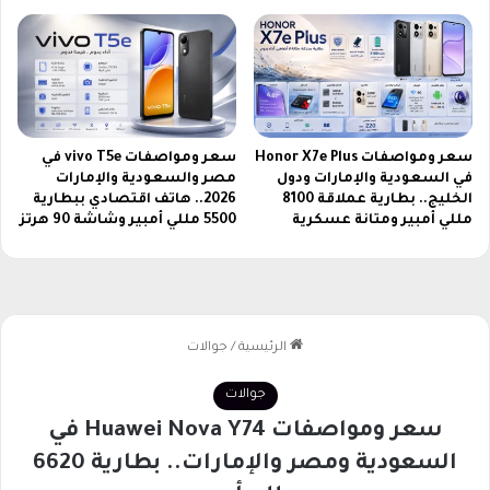
ب
ي
ن
ب
ا
ر
ي
سعر ومواصفات Honor X7e Plus
سعر ومواصفات vivo T5e في
س
في السعودية والإمارات ودول
مصر والسعودية والإمارات
س
الخليج.. بطارية عملاقة 8100
2026.. هاتف اقتصادي ببطارية
ا
مللي أمبير ومتانة عسكرية
5500 مللي أمبير وشاشة 90 هرتز
ن
ج
ي
ر
م
ا
ن
و
ف
ل
ا
م