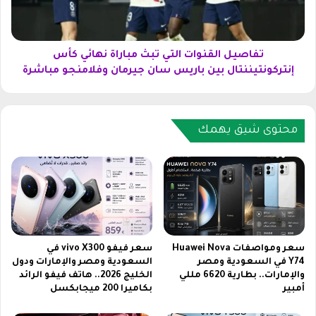
ن
ا
ة
ل
م
ق
ن
ن
تفاصيل القنوات التي تبث مباراة نهائي كأس
م
و
إنتركونتيننتال بين باريس سان جيرمان وفلامنجو مباشرة
س
ا
ل
ت
س
ا
ل
ل
محتوى شيق يهمك
ا
ت
ل
ي
م
ت
ؤ
ب
س
ث
س
م
أ
ب
و
ا
سعر ومواصفات Huawei Nova
سعر فيفو vivo X300 في
ر
ر
Y74 في السعودية ومصر
السعودية ومصر والإمارات ودول
ه
والإمارات.. بطارية 6620 مللي
الخليج 2026.. هاتف فيفو الرائد
ا
أمبير
بكاميرا 200 ميجابكسل
ا
ة
ن
ن