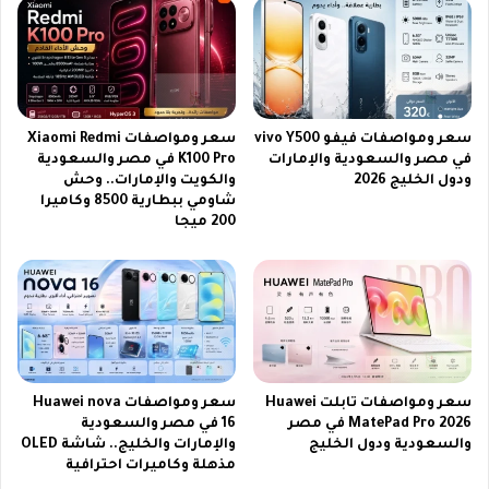
و
ه
أ
ا
ب
ئ
ر
ي
ز
ك
أ
أ
سعر ومواصفات فيفو vivo Y500
سعر ومواصفات Xiaomi Redmi
ح
س
في مصر والسعودية والإمارات
K100 Pro في مصر والسعودية
د
إ
ودول الخليج 2026
والكويت والإمارات.. وحش
ا
ن
شاومي ببطارية 8500 وكاميرا
ث
ت
200 ميجا
ه
ر
ا
ك
ا
و
ل
ن
م
ت
ن
ي
ت
ن
ظ
ن
سعر ومواصفات تابلت Huawei
سعر ومواصفات Huawei nova
ر
ت
MatePad Pro 2026 في مصر
16 في مصر والسعودية
ة
ا
والسعودية ودول الخليج
والإمارات والخليج.. شاشة OLED
مذهلة وكاميرات احترافية
ل