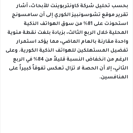
بحسب تحليل شركة كاونتربوينت للأبحاث، أشار
تقرير موقع تشوسونبيز الكوري إلى أن سامسونج
استحوذت على 81% من سوق الهواتف الذكية
المحلية خلال الربع الثالث، بزيادة بلغت نقطة مئوية
واحدة مقارنة بالعام الماضي، مما يؤكد استمرار
تفضيل المستهلكين للهواتف الذكية الكورية. وعلى
الرغم من انخفاض النسبة قليلاً من 84% في الربع
الثاني، إلا أن الحصة لا تزال تعكس تفوقاً كبيراً على
المنافسين.