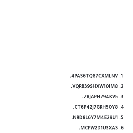
4PAS6TQ87CXMLNV.
VQRB39SHXW10IM8.
ZRJAPH294KV5.
CT6P42J7GRH50Y8.
NRD8L6Y7M4E29U1.
MCPW2D1U3XA3.