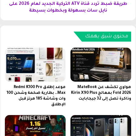
م
ر
طريقة ضبط تردد قناة ATV التركية الجديد لعام 2026 على
ي
د
نايل سات بسهولة وبخطوات بسيطة
ك
د
ا
ق
ف
ن
ي
ا
محتوى شيق يهمك
ك
ة
أ
A
س
T
م
V
ص
ا
ر
ل
و
ت
ا
ر
هواوي تكشف عن MateBook
موعد إطلاق Redmi K100 Pro
ل
ك
Fold 2026 بمعالج Kirin X90 Plus
Max.. بطارية ضخمة وشحن 100
ق
وذاكرة تصل إلى 32 جيجابايت
وات وشاشة 185 هرتز قبل
ي
الإطلاق
ن
ة
ا
ا
ة
ل
ا
ج
ل
د