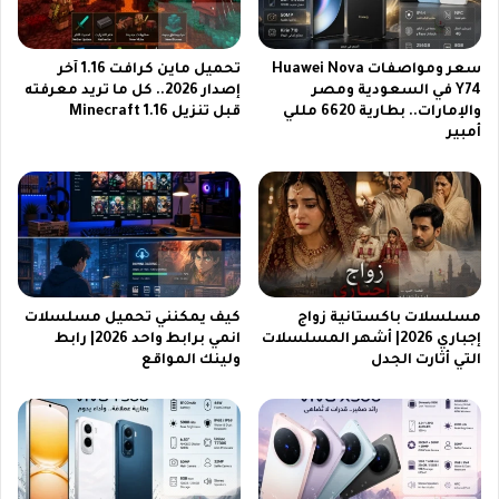
ن
ي
ا
د
ق
ل
سعر ومواصفات Huawei Nova
تحميل ماين كرافت 1.16 آخر
ل
ع
Y74 في السعودية ومصر
إصدار 2026.. كل ما تريد معرفته
ة
ا
والإمارات.. بطارية 6620 مللي
قبل تنزيل Minecraft 1.16
ل
م
أمبير
ل
2
ت
0
ر
2
د
6
د
ع
ا
ل
ل
ى
أ
ن
مسلسلات باكستانية زواج
كيف يمكنني تحميل مسلسلات
م
ا
إجباري 2026| أشهر المسلسلات
انمي برابط واحد 2026| رابط
ث
ي
التي أثارت الجدل
ولينك المواقع
ل
ل
س
ا
ت
ب
س