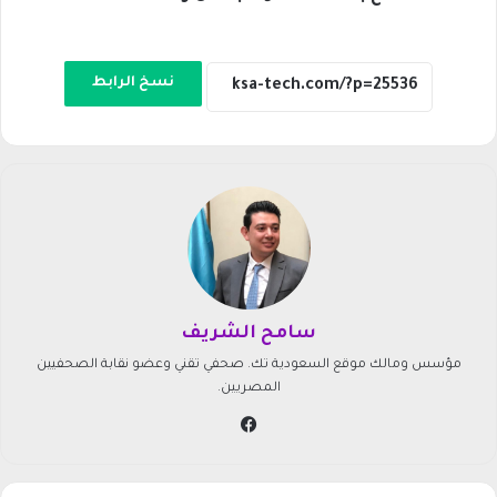
نسخ الرابط
سامح الشريف
مؤسس ومالك موقع السعودية تك. صحفي تقني وعضو نقابة الصحفيين
المصريين.
في
سب
وك