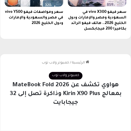
ه
و
سعر فيفو vivo X300 في
سعر ومواصفات فيفو vivo Y500
السعودية ومصر والإمارات ودول
في مصر والسعودية والإمارات
ل
الخليج 2026.. هاتف فيفو الرائد
ودول الخليج 2026
ة
بكاميرا 200 ميجابكسل
و
ب
خ
ط
و
ا
ت
ب
س
ي
ط
ة