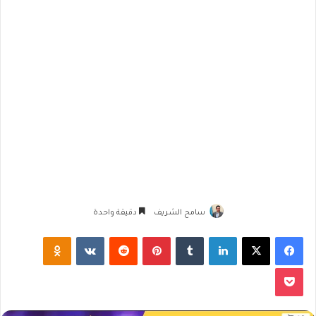
سامح الشريف
دقيقة واحدة
فيسبوك
‫X
لينكدإن
‏Tumblr
بينتيريست
‏Reddit
‏VKontakte
Odnoklassniki
‫Pocket