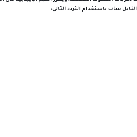
ه ذكريات الطفولة الممتعة، ويعزز القيم الإيجابية لدى ا
لنايل سات باستخدام التردد التالي: