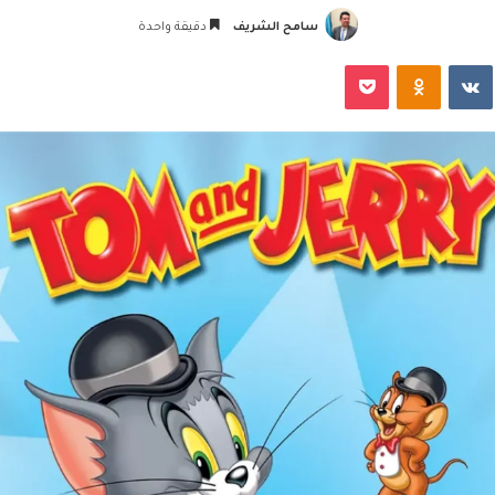
سامح الشريف
دقيقة واحدة
‏VKontakte
Odnoklassniki
‫Pocket