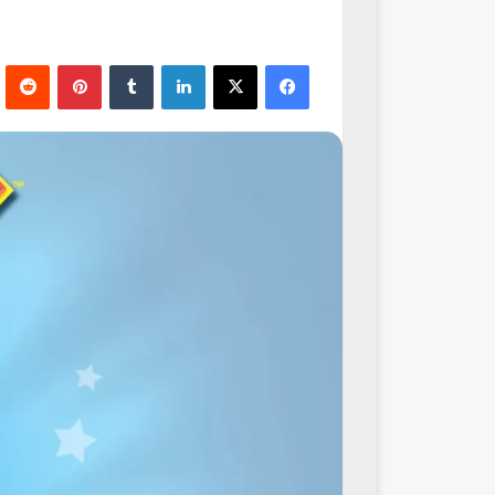
فيسبوك
‫X
لينكدإن
‏Tumblr
بينتيريست
‏Reddit