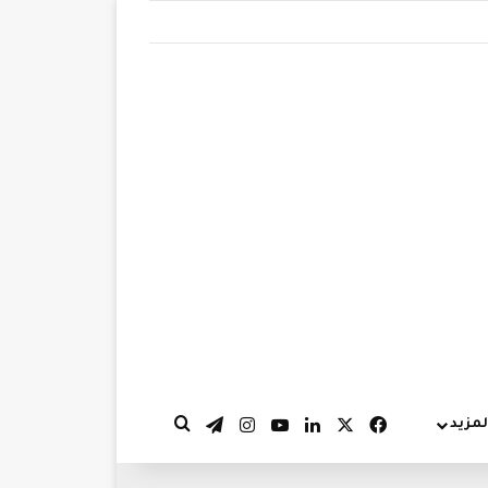
‫X
فيسبوك
لينكدإن
‫YouTube
انستقرام
تيلقرام
لمزيد
بحث عن