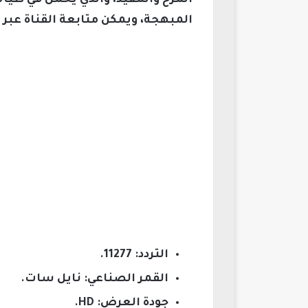
المرح والمفيد، والذي يحمل في طيات
المبهجة، ويمكن متابعة القناة عبر ا
التردد: 11277.
القمر الصناعي: نايل سات.
جودة العرض: HD.