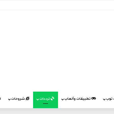
 توب
تطبيقات وألعاب
ترددات
شروحات
ا