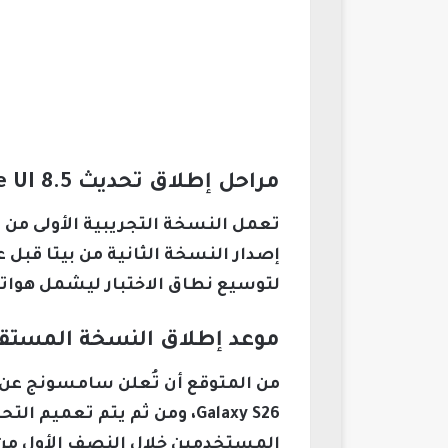
مراحل إطلاق تحديث One UI 8.5 على هواتف سامسونج
لتوسيع نطاق الاختبار ليشمل هواتف أخرى م
موعد إطلاق النسخة المستقرة من One UI 8.5 وتأثيرها على ال
Galaxy S26، ومن ثم يتم تع
المستخدمين خلال النصف الأول من عام 2026، مع وجود جداول زمنية دقيقة سيتم الكشف 