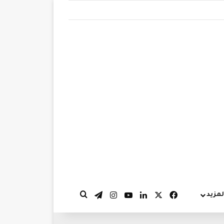
‫X
فيسبوك
لينكدإن
‫YouTube
انستقرام
تيلقرام
لمزيد
بحث عن