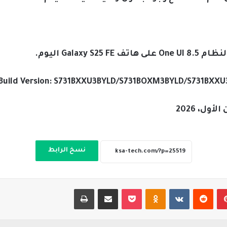
Galax اليوم.
Build Version: S731BXXU3BYLD/S731BOXM3BYLD/S731BXXU
نسخ الرابط
بينتيريست
‏Reddit
‏VKontakte
Odnoklassniki
‫Pocket
مشاركة عبر البريد
طباعة