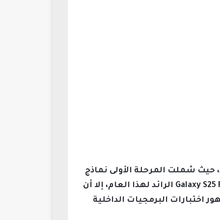
بداية ديسمبر النسخة التجريبية (Beta) من نظام One UI 8.5 الجديد، حيث شملت المرحلة الأولى نماذج
Galaxy S25، Galaxy S25+، وGalaxy S25 Ultra فقط، مما أثار التساؤلات حول تخليها عن هاتف Galaxy S25 FE الرائد لهذا العام، إلا أن
هور اختبارات البرمجيات الداخلية