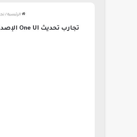
الرئيسية
/
تجارب تحديث One UI 
تجارب تحديث One UI الإصدار 8.5 تجري على هاتف Galaxy إس25 إف إي بيتا مع توقعات غير مؤكدة للنجاح