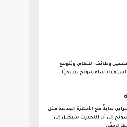
ف أبرز الأخطاء وتحسين وظائف النظام، ويُتوقع
لثانية من بيتا قبل عيد الميلاد، موجهة لمزيد من طرازات سلسلة Galaxy، مع استعداد سامسونج تدريجيًا
One UI 8. في نهاية يناير أو بداية فبراير، بدايةً مع الأجهزة الجديدة مثل
 سامسونج إلى أن التحديث سيصل إلى