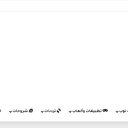
 توب
تطبيقات وألعاب
ترددات
شروحات
ا