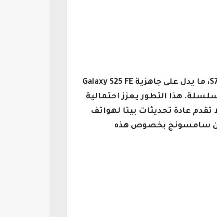
كشف المُسرب الشهير تارون فاتس عن وجود نسخة اختبار داخلية تحمل الرمز S731BXXU3BYLD، ما يدل على جاهزية Galaxy S25 FE
ئيسية للسلسلة. هذا التطور يعزز احتمالية
تقدم عادة تحديثات بيتا لهواتف
ئي من سامسونج بخصوص هذه