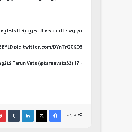
تم رصد النسخة التجريبية الداخلية لنظام One UI 8.5 على هاتف y S25 FE
3BYLD pic.twitter.com/DYnTrQCKO3
– Tarun Vats (@tarunvats33) 17 كانون الأول، 2026
فيسبوك
‫X
لينكدإن
‏Tumblr
شاركها