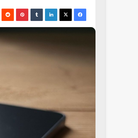
فيسبوك
‫X
لينكدإن
‏Tumblr
بينتيريست
‏Reddit