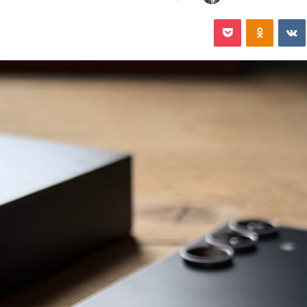
‏VKontakte
Odnoklassniki
‫Pocket