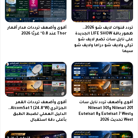
ل
أ
ف
ن
ي
ا
س
ل
ل
ك
تردد قنوات لايف شو 2026..
أقوى وأضعف ترددات مدار أقمار
س
ا
ظهور باقة LIFE SHOW الجديدة
Thor عند 0.8° غربًا 2026
ل
على نايل سات تضم لايف شو
م
تركي ولايف شو دراما ولايف شو
ة
ي
سيما
R
ر
e
ا
a
ت
l
ي
m
ف
e
ت
1
ح
6
آ
أقوى وأضعف تردد نايل سات
أقوى وأضعف ترددات القمر
P
ف
Nilesat 201 وNilesat 301
الجزائري AlcomSat 1 (24.8°W)..
r
ا
وEutelsat 7 West وEutelsat 8
الدليل العملي لضبط الطبق
o
ق
West تحديث 2026
بأعلى دقة استقبال
5
ج
G
د
ت
ي