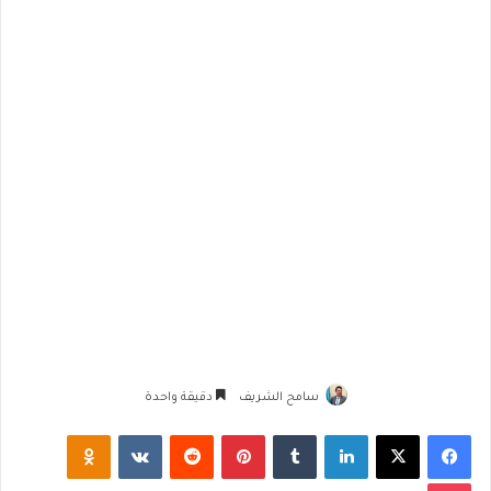
سامح الشريف
دقيقة واحدة
فيسبوك
‫X
لينكدإن
‏Tumblr
بينتيريست
‏Reddit
‏VKontakte
Odnoklassniki
‫Pocket