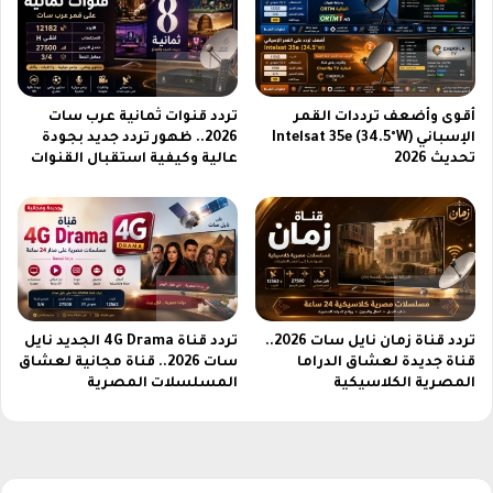
ك
د
ش
ة
ف
ت
أ
ف
س
و
أقوى وأضعف ترددات القمر
تردد قنوات ثمانية عرب سات
ر
ق
الإسباني Intelsat 35e (34.5°W)
2026.. ظهور تردد جديد بجودة
ا
ك
تحديث 2026
عالية وكيفية استقبال القنوات
ر
ل
و
ا
ا
ل
س
ت
ع
و
ة
ق
ع
تردد قناة زمان نايل سات 2026..
تردد قناة 4G Drama الجديد نايل
ا
قناة جديدة لعشاق الدراما
سات 2026.. قناة مجانية لعشاق
ت
المصرية الكلاسيكية
المسلسلات المصرية
ف
ي
ص
ن
ا