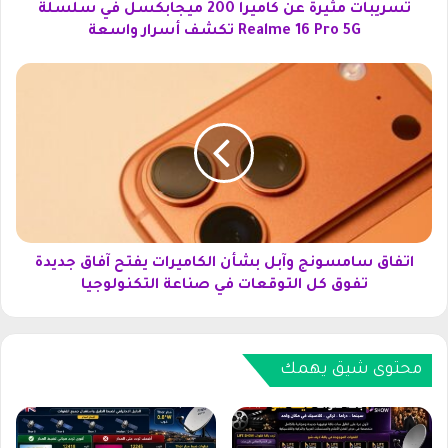
ي
تسريبات مثيرة عن كاميرا 200 ميجابكسل في سلسلة
ر
Realme 16 Pro 5G تكشف أسرار واسعة
ة
ع
ا
ن
ت
ك
ف
ا
ا
م
ق
ي
س
ر
ا
ا
م
2
س
0
و
اتفاق سامسونج وآبل بشأن الكاميرات يفتح آفاق جديدة
0
ن
تفوق كل التوقعات في صناعة التكنولوجيا
م
ج
ي
و
ج
آ
ا
ب
محتوى شيق يهمك
ب
ل
ك
ب
س
ش