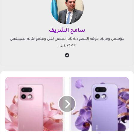
سامح الشريف
مؤسس ومالك موقع السعودية تك. صحفي تقني وعضو نقابة الصحفيين
المصريين.
في
سب
وك
ت
س
ر
ي
ب
ا
ت
م
ث