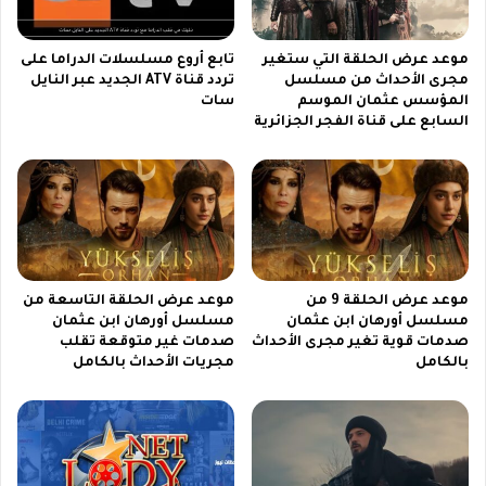
ق
ل
ب
ف
موعد عرض الحلقة التي ستغير
تابع أروع مسلسلات الدراما على
ل
ي
مجرى الأحداث من مسلسل
تردد قناة ATV الجديد عبر النايل
ا
س
المؤسس عثمان الموسم
سات
ل
ل
السابع على قناة الفجر الجزائرية
ت
س
و
ل
ق
ة
ف
R
ا
e
ل
a
ن
l
ه
m
موعد عرض الحلقة 9 من
موعد عرض الحلقة التاسعة من
ا
e
مسلسل أورهان ابن عثمان
مسلسل أورهان ابن عثمان
ئ
1
صدمات قوية تغير مجرى الأحداث
صدمات غير متوقعة تقلب
ي
6
بالكامل
مجريات الأحداث بالكامل
P
r
o
5
G