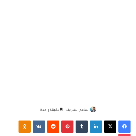
سامح الشريف
دقيقة واحدة
فيسبوك
‫X
لينكدإن
‏Tumblr
بينتيريست
‏Reddit
‏VKontakte
Odnoklassniki
‫Pocket