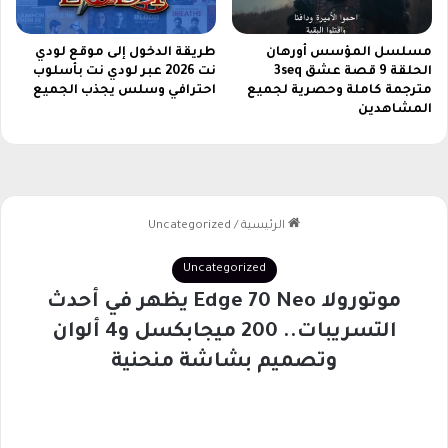
ت
ك
ش
مسلسل المؤسس أورهان
طريقة الدخول إلى موقع لودي
الحلقة 9 قصة عشق 3seq
نت 2026 عبر لودي نت بأسلوب
ف
مترجمة كاملة وحصرية لجميع
احترافي وسلس يجذب الجميع
أ
المشاهدين
س
ر
ا
ر
و
ا
س
ع
ة