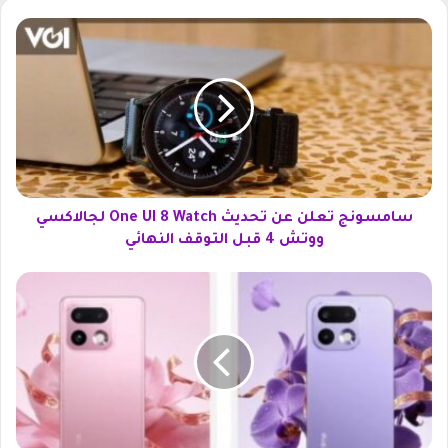
س
ا
م
س
و
ن
ج
ت
ع
ل
سامسونج تعلن عن تحديث One UI 8 Watch لجالاكسي
ن
ووتش 4 قبل التوقف النهائي
ع
ن
ت
ت
س
ح
ر
د
ي
ي
ب
ث
ا
O
ت
n
م