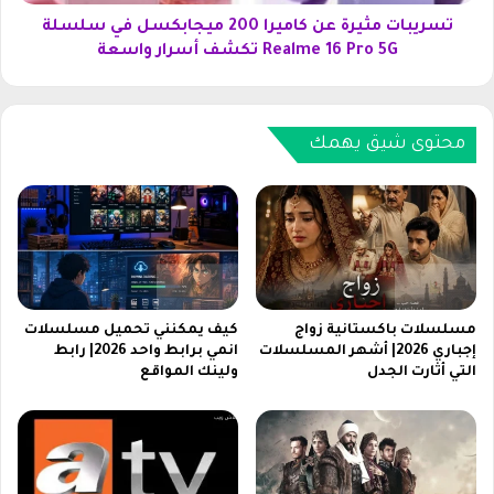
e
ث
U
ي
تسريبات مثيرة عن كاميرا 200 ميجابكسل في سلسلة
I
ر
Realme 16 Pro 5G تكشف أسرار واسعة
8
ة
W
ع
a
ن
t
ك
محتوى شيق يهمك
c
ا
h
م
ل
ي
ج
ر
ا
ا
ل
2
ا
0
ك
0
مسلسلات باكستانية زواج
كيف يمكنني تحميل مسلسلات
س
م
إجباري 2026| أشهر المسلسلات
انمي برابط واحد 2026| رابط
ي
التي أثارت الجدل
ولينك المواقع
ي
و
ج
و
ا
ت
ب
ش
ك
4
س