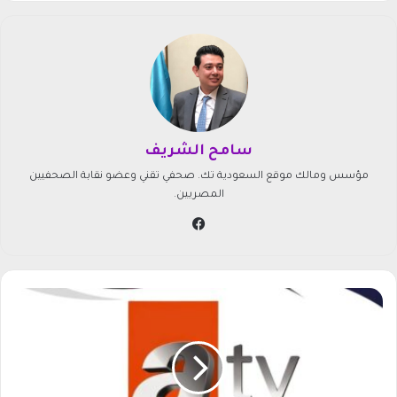
سامح الشريف
مؤسس ومالك موقع السعودية تك. صحفي تقني وعضو نقابة الصحفيين
المصريين.
في
سب
وك
ت
ر
د
د
ق
ن