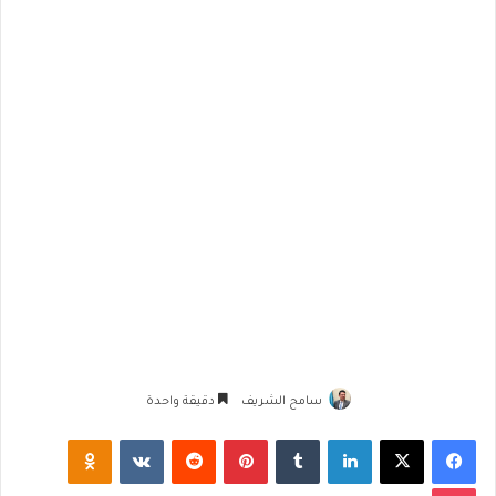
سامح الشريف
دقيقة واحدة
فيسبوك
‫X
لينكدإن
‏Tumblr
بينتيريست
‏Reddit
‏VKontakte
Odnoklassniki
‫Pocket