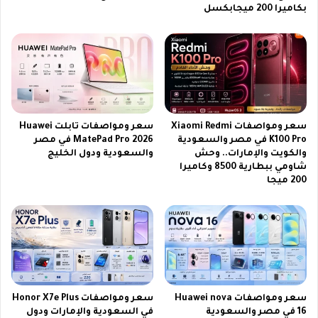
ي
بكاميرا 200 ميجابكسل
ل
ة
ة
و
ل
ت
ل
ش
م
غ
ش
ي
ا
ل
ه
ش
سعر ومواصفات Xiaomi Redmi
سعر ومواصفات تابلت Huawei
د
ف
K100 Pro في مصر والسعودية
MatePad Pro 2026 في مصر
ة
ر
والكويت والإمارات.. وحش
والسعودية ودول الخليج
ا
ت
شاومي ببطارية 8500 وكاميرا
ل
ه
200 ميجا
م
ا
ب
ل
ا
م
ش
ب
ر
ا
ة
ر
ي
سعر ومواصفات Huawei nova
سعر ومواصفات Honor X7e Plus
ا
16 في مصر والسعودية
في السعودية والإمارات ودول
ت