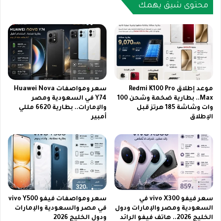
ي
د
محتوى شيق يهمك
ل
ا
و
ل
ع
ق
ر
ن
ب
ا
س
ة
ا
ا
ت
ل
موعد إطلاق Redmi K100 Pro
سعر ومواصفات Huawei Nova
و
ج
Max.. بطارية ضخمة وشحن 100
Y74 في السعودية ومصر
خ
وات وشاشة 185 هرتز قبل
والإمارات.. بطارية 6620 مللي
ز
الإطلاق
أمبير
ط
ا
و
ئ
ا
ر
ت
ي
ت
ة
ث
ا
ب
ل
ي
أ
سعر فيفو vivo X300 في
سعر ومواصفات فيفو vivo Y500
ت
ر
السعودية ومصر والإمارات ودول
في مصر والسعودية والإمارات
س
ض
الخليج 2026.. هاتف فيفو الرائد
ودول الخليج 2026
ه