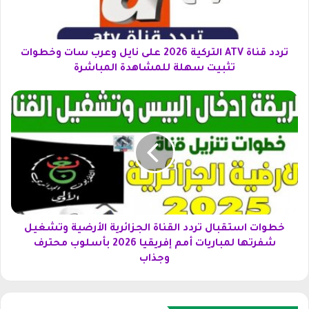
ا
ة
A
T
تردد قناة ATV التركية 2026 على نايل وعرب سات وخطوات
V
تثبيت سهلة للمشاهدة المباشرة
ا
ل
خ
ت
ط
ر
و
ك
ا
ي
ت
ة
ا
2
س
0
ت
2
ق
6
ب
خطوات استقبال تردد القناة الجزائرية الأرضية وتشغيل
ع
ا
شفرتها لمباريات أمم إفريقيا 2026 بأسلوب محترف
ل
ل
وجذاب
ى
ت
ن
ر
ا
د