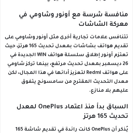
منافسة شرسة مع أونور وشاومي في
معركة الشاشات
تتنافس علامات تجارية أخرى مثل أونور وشاومي على
تقديم هواتف بشاشات بمعدل تحديث 165 هرتز، حيث
تعتزم أونور إطلاق سلسلة هواتف WIN الجديدة في
26 ديسمبر بمعدل تحديث مرتفع، بينما تركز شاومي
على هواتف Redmi لتعزيز أدائها في هذا المجال، لكن
معدل التحديث المقترح من سامسونج يتفوق
عليهم بلا منازع.
السباق بدأ منذ اعتماد OnePlus لمعدل
تحديث 165 هرتز
يُذكر أن OnePlus كانت رائدة في تقديم شاشة 165