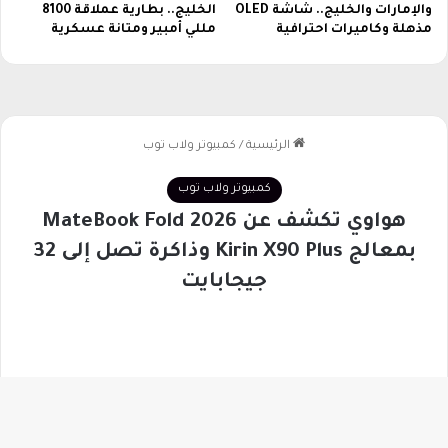
والإمارات والخليج.. شاشة OLED
الخليج.. بطارية عملاقة 8100
أ
مذهلة وكاميرات احترافية
مللي أمبير ومتانة عسكرية
م
م
إ
ف
ر
ي
ق
ي
ا
2
0
2
6
ب
أ
س
ل
و
ب
م