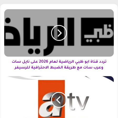
وك
ت
ر
د
د
ق
ن
ا
ة
ا
ب
تردد قناة ابو ظبي الرياضية لعام 2026 على نايل سات
و
وعرب سات مع طريقة الضبط الاحترافية للرسيفر
ظ
ب
ت
ي
ر
ا
د
ل
د
ر
ق
ي
ن
ا
ا
ض
ة