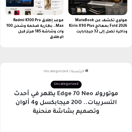
ح
ة
ت
ل
ر
ل
ا
م
هواوي تكشف عن MateBook
موعد إطلاق Redmi K100 Pro
ف
Fold 2026 بمعالج Kirin X90 Plus
Max.. بطارية ضخمة وشحن 100
ش
وذاكرة تصل إلى 32 جيجابايت
وات وشاشة 185 هرتز قبل
ي
ا
الإطلاق
ة
ه
ل
د
ل
ة
ر
ا
س
ل
ي
م
ف
ب
ر
ا
ش
ر
ة