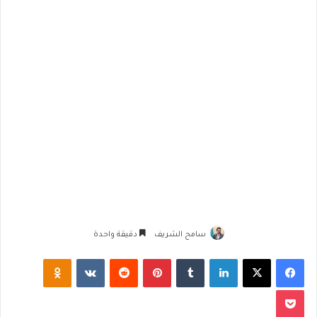
سامح الشريف
دقيقة واحدة
فيسبوك
‫X
لينكدإن
‏Tumblr
بينتيريست
‏Reddit
‏VKontakte
Odnoklassniki
‫Pocket