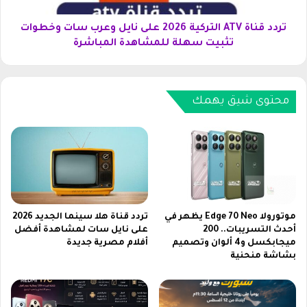
ي
A
ة
T
تردد قناة ATV التركية 2026 على نايل وعرب سات وخطوات
ل
V
تثبيت سهلة للمشاهدة المباشرة
ع
ا
ا
ل
م
ت
2
ر
محتوى شيق يهمك
0
ك
2
ي
6
ة
ع
2
ل
0
ى
2
ن
6
ا
ع
موتورولا Edge 70 Neo يظهر في
تردد قناة هلا سينما الجديد 2026
ي
ل
أحدث التسريبات.. 200
على نايل سات لمشاهدة أفضل
ل
ميجابكسل و4 ألوان وتصميم
أفلام مصرية جديدة
ى
بشاشة منحنية
س
ن
ا
ا
ت
ي
و
ل