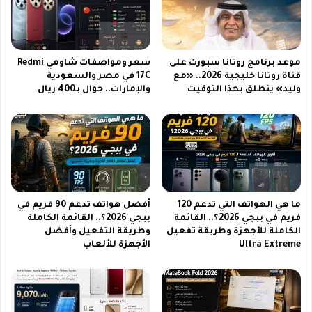
ع
و
ر
ع
ب
ر
س
ب
موعد برنامج روتانا سبورت على
سعر ومواصفات شاومي Redmi
ا
س
قناة روتانا خليجية 2026.. «مع
17C في مصر والسعودية
ت
ا
وليد» ينطلق بهذا التوقيت
والإمارات.. جوال بـ400 ريال
م
ت
ع
و
ط
خ
ر
ط
ي
و
ق
ا
ة
ت
ا
ت
ما هي الهواتف التي تدعم 120
أفضل هواتف تدعم 90 فريم في
ل
ث
فريم في ببجي 2026؟.. القائمة
ببجي 2026؟.. القائمة الكاملة
ض
ب
الكاملة للأجهزة وطريقة تفعيل
وطريقة التفعيل وأفضل
ب
ي
Ultra Extreme
الأجهزة للألعاب
ط
ت
ا
س
ل
ه
ا
ل