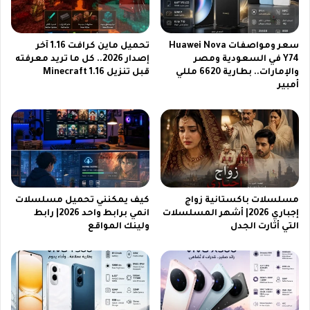
ت
إ
ا
ف
ل
ر
ي
سعر ومواصفات Huawei Nova
تحميل ماين كرافت 1.16 آخر
ي
ة
Y74 في السعودية ومصر
إصدار 2026.. كل ما تريد معرفته
ق
والإمارات.. بطارية 6620 مللي
قبل تنزيل Minecraft 1.16
ف
أمبير
ي
ي
ا
ا
2
ل
0
ح
2
ل
6
ق
ع
ة
ب
ا
مسلسلات باكستانية زواج
كيف يمكنني تحميل مسلسلات
ر
ل
إجباري 2026| أشهر المسلسلات
انمي برابط واحد 2026| رابط
ت
ث
التي أثارت الجدل
ولينك المواقع
ر
ا
د
م
د
ن
ا
ة
ت
م
ه
ن