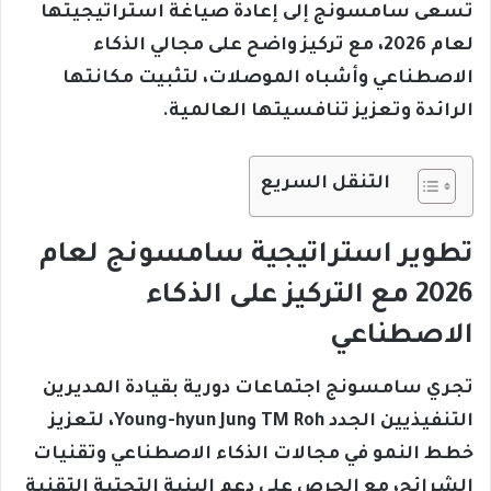
تسعى سامسونج إلى إعادة صياغة استراتيجيتها
لعام 2026، مع تركيز واضح على مجالي الذكاء
الاصطناعي وأشباه الموصلات، لتثبيت مكانتها
الرائدة وتعزيز تنافسيتها العالمية.
التنقل السريع
تطوير استراتيجية سامسونج لعام
2026 مع التركيز على الذكاء
الاصطناعي
تجري سامسونج اجتماعات دورية بقيادة المديرين
التنفيذيين الجدد TM Roh وYoung-hyun Jun، لتعزيز
خطط النمو في مجالات الذكاء الاصطناعي وتقنيات
الشرائح، مع الحرص على دعم البنية التحتية التقنية