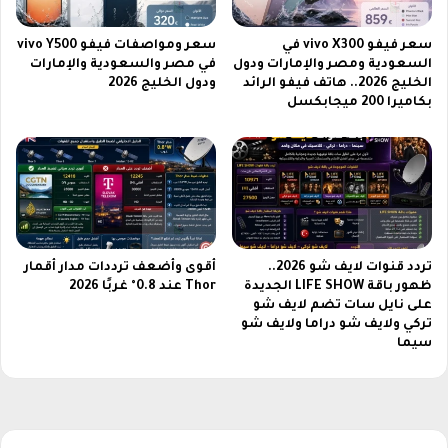
ا
م
ا
س
سعر فيفو vivo X300 في
سعر ومواصفات فيفو vivo Y500
ل
ل
السعودية ومصر والإمارات ودول
في مصر والسعودية والإمارات
ر
س
الخليج 2026.. هاتف فيفو الرائد
ودول الخليج 2026
س
ل
بكاميرا 200 ميجابكسل
م
ا
ي
ل
ة
م
ؤ
س
س
أ
و
تردد قنوات لايف شو 2026..
أقوى وأضعف ترددات مدار أقمار
ظهور باقة LIFE SHOW الجديدة
Thor عند 0.8° غربًا 2026
ر
على نايل سات تضم لايف شو
ه
تركي ولايف شو دراما ولايف شو
ا
سيما
ن
و
ا
ل
ق