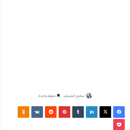
سامح الشريف
دقيقة واحدة
فيسبوك
‫X
لينكدإن
‏Tumblr
بينتيريست
‏Reddit
‏VKontakte
Odnoklassniki
‫Pocket