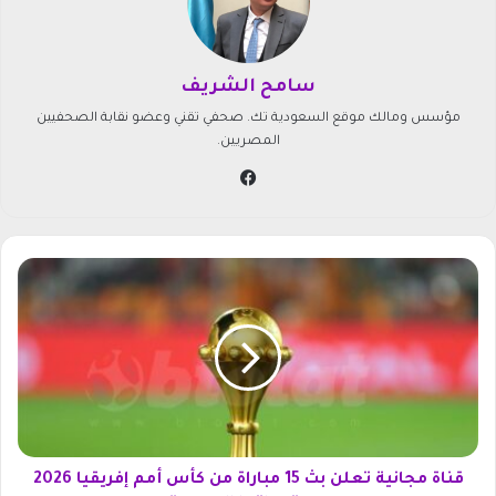
سامح الشريف
مؤسس ومالك موقع السعودية تك. صحفي تقني وعضو نقابة الصحفيين
المصريين.
في
سب
وك
ق
ن
ا
ة
م
ج
ا
ن
ي
ة
قناة مجانية تعلن بث 15 مباراة من كأس أمم إفريقيا 2026