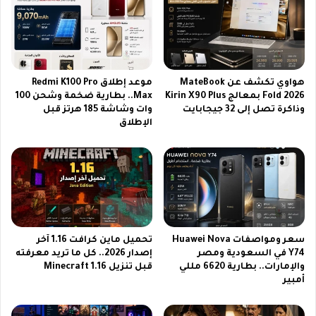
د
1
ي
0
د
5
ل
0
ع
0
ا
ش
هواوي تكشف عن MateBook
موعد إطلاق Redmi K100 Pro
م
د
Fold 2026 بمعالج Kirin X90 Plus
Max.. بطارية ضخمة وشحن 100
2
وذاكرة تصل إلى 32 جيجابايت
وات وشاشة 185 هرتز قبل
ة
الإطلاق
0
م
2
ج
6
ا
ع
ن
ل
ا
ى
أ
ن
ف
ا
ض
سعر ومواصفات Huawei Nova
تحميل ماين كرافت 1.16 آخر
ي
ل
Y74 في السعودية ومصر
إصدار 2026.. كل ما تريد معرفته
ل
ط
والإمارات.. بطارية 6620 مللي
قبل تنزيل Minecraft 1.16
س
ر
أمبير
ا
ي
ت
ق