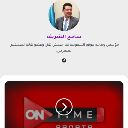
سامح الشريف
مؤسس ومالك موقع السعودية تك. صحفي تقني وعضو نقابة الصحفيين
المصريين.
في
سب
وك
ا
س
ت
ق
ب
ل
ت
ر