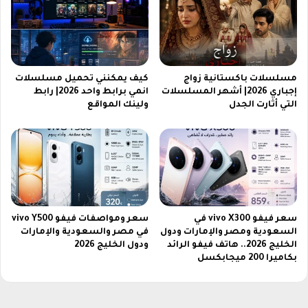
و
ة
ا
ل
ل
ش
ع
ح
ر
ن
ب
ش
مسلسلات باكستانية زواج
كيف يمكنني تحميل مسلسلات
ب
د
إجباري 2026| أشهر المسلسلات
انمي برابط واحد 2026| رابط
ج
ا
التي أثارت الجدل
ولينك المواقع
و
ت
د
ب
ة
ب
ف
ج
ا
ي
ئ
2
ق
0
ة
2
سعر فيفو vivo X300 في
سعر ومواصفات فيفو vivo Y500
و
السعودية ومصر والإمارات ودول
في مصر والسعودية والإمارات
6
الخليج 2026.. هاتف فيفو الرائد
ودول الخليج 2026
أ
ب
بكاميرا 200 ميجابكسل
د
أ
ا
م
ء
ا
ع
ن