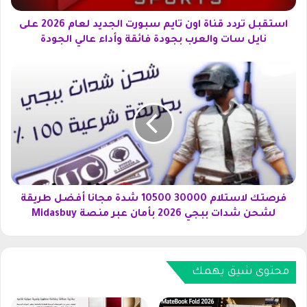
د
د
استقبل تردد قناة اون تايم سبورت الجديد لعام 2026 على
ق
نايل سات والعرب بجودة فائقة وأداء عالي الجودة
ن
ا
ف
ة
ر
ا
ص
و
ت
ن
ك
ت
ل
ا
ا
ي
س
م
ت
س
ل
فرصتك لاستلام 30000 10500 شدة مجانا أفضل طريقة
ب
ا
لشحن شدات ببجي 2026 بأمان عبر منصة Midasbuy
و
م
ر
3
ت
0
ا
0
محتوى شيق يهمك
ل
0
ج
0