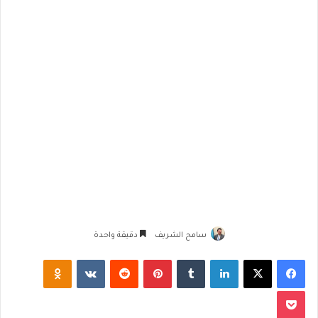
سامح الشريف
دقيقة واحدة
فيسبوك
‫X
لينكدإن
‏Tumblr
بينتيريست
‏Reddit
‏VKontakte
Odnoklassniki
‫Pocket