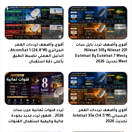
ي
ج
ة
د
و
ي
ب
د
ط
م
ا
ع
ر
د
أقوى وأضعف تردد نايل سات
أقوى وأضعف ترددات القمر
ي
ل
Nilesat 201 وNilesat 301
الجزائري AlcomSat 1 (24.8°W)..
ة
ا
وEutelsat 7 West وEutelsat 8
الدليل العملي لضبط الطبق
ع
ل
West تحديث 2026
بأعلى دقة استقبال
م
ت
ل
ح
ا
د
ق
ي
ة
ث
ت
ي
د
ق
و
ل
أقوى وأضعف ترددات القمر
تردد قنوات ثمانية عرب سات
م
ب
الإسباني Intelsat 35e (34.5°W)
2026.. ظهور تردد جديد بجودة
ل
ا
تحديث 2026
عالية وكيفية استقبال القنوات
س
ل