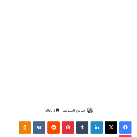
سامح الشريف
2 دقائق
فيسبوك
‫X
لينكدإن
‏Tumblr
بينتيريست
‏Reddit
‏VKontakte
Odnoklassniki
‫Pocket