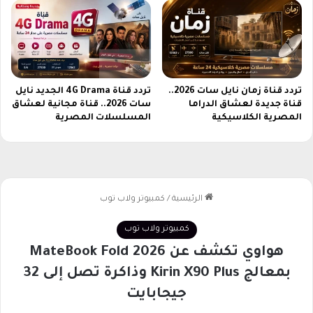
ا
م
ع
ع
ا
ا
ت
ي
ط
ي
و
ر
ي
تردد قناة زمان نايل سات 2026..
تردد قناة 4G Drama الجديد نايل
ا
قناة جديدة لعشاق الدراما
سات 2026.. قناة مجانية لعشاق
ل
ل
المصرية الكلاسيكية
المسلسلات المصرية
ة
ع
ا
ل
م
ي
ة