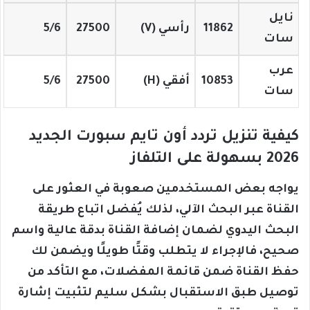
نايل
11862
رأسي (V)
27500
5/6
سات
عرب
10853
أفقي (H)
27500
5/6
سات
كيفية تنزيل تردد أون تايم سبورت الجديد
2026 بسهولة على التلفاز
يواجه بعض المستخدمين صعوبة في العثور على
القناة عبر البحث الآلي، لذلك يُفضل اتباع طريقة
البحث اليدوي لضمان إضافة القناة بدقة عالية واسم
صحيح، فالإجراء لا يتطلب وقتًا طويلًا ويضمن لك
حفظ القناة ضمن قائمة المفضلات، مع التأكد من
توصيل طبق الاستقبال بشكل سليم لتثبيت إشارة