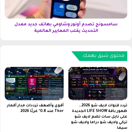
ي
ج
ح
ت
ط
ص
م
د
سامسونج تصدم أونور وشاومي بهاتف جديد معدل
ا
م
التحديث يقلب المعايير العالمية
ل
أ
ح
و
و
ن
ا
و
محتوى شيق يهمك
ج
ر
ز
و
ب
ش
م
ا
و
و
ا
م
ص
ي
ف
ب
تردد قنوات لايف شو 2026..
أقوى وأضعف ترددات مدار أقمار
ا
ه
ظهور باقة LIFE SHOW الجديدة
Thor عند 0.8° غربًا 2026
ت
على نايل سات تضم لايف شو
ا
تركي ولايف شو دراما ولايف شو
ق
ت
سيما
و
ف