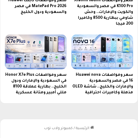
سعر ومواصفات Xiaomi Redmi
سعر ومواصفات تابلت Huawei
و
6
K100 Pro في مصر والسعودية
MatePad Pro 2026 في مصر
ا
ل
والكويت والإمارات.. وحش
والسعودية ودول الخليج
ع
م
شاومي ببطارية 8500 وكاميرا
د
200 ميجا
ت
ا
ا
ل
ب
ش
ع
ح
ة
ن
أ
ف
ر
ي
و
ع
سعر ومواصفات Huawei nova
سعر ومواصفات Honor X7e Plus
ع
16 في مصر والسعودية
في السعودية والإمارات ودول
ا
ا
والإمارات والخليج.. شاشة OLED
الخليج.. بطارية عملاقة 8100
ل
ل
مذهلة وكاميرات احترافية
مللي أمبير ومتانة عسكرية
م
ب
ا
ر
ل
ا
ه
م
و
ج
ا
ا
ت
ل