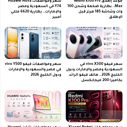
ج
موعد إطلاق Redmi K100 Pro
سعر ومواصفات Huawei Nova
ر
ي
Max.. بطارية ضخمة وشحن 100
Y74 في السعودية ومصر
ة
وات وشاشة 185 هرتز قبل
والإمارات.. بطارية 6620 مللي
و
الإطلاق
أمبير
آ
غ
ل
ر
ا
ا
ف
ف
م
ي
ي
ك
ل
ا
ل
ل
سعر فيفو vivo X300 في
سعر ومواصفات فيفو vivo Y500
ي
ج
السعودية ومصر والإمارات ودول
في مصر والسعودية والإمارات
أ
د
الخليج 2026.. هاتف فيفو الرائد
ودول الخليج 2026
م
ي
بكاميرا 200 ميجابكسل
ب
د
ي
ل
ر
ع
ت
ا
غ
م
ي
2
ر
0
ق
2