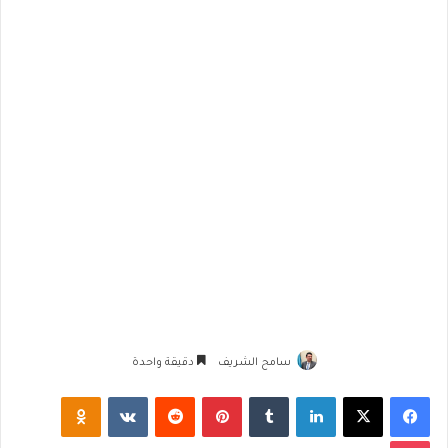
سامح الشريف
دقيقة واحدة
فيسبوك
‫X
لينكدإن
‏Tumblr
بينتيريست
‏Reddit
‏VKontakte
Odnoklassniki
‫Pocket