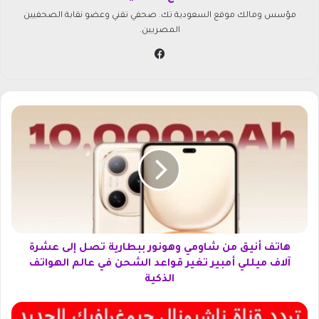
مؤسس ومالك موقع السعودية تك. صحفي تقني وعضو نقابة الصحفيين
المصريين.
في
سب
وك
ه
ا
ت
ف
أ
ن
ي
ق
م
ن
هاتف أنيق من شاومي وهونور ببطارية تصل إلى عشرة
ش
آلاف ميللي أمبير تغير قواعد الشحن في عالم الهواتف
ا
الذكية
و
م
ا