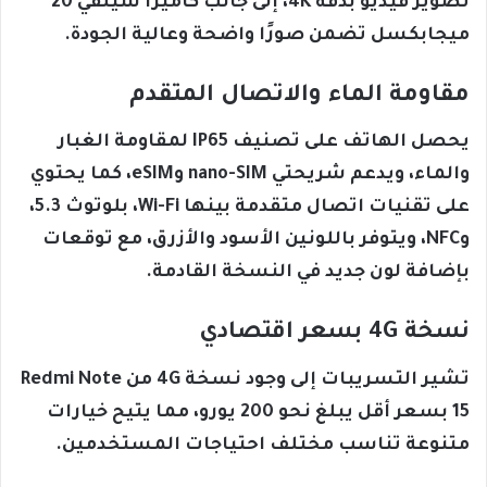
تصوير فيديو بدقة 4K، إلى جانب كاميرا سيلفي 20
ميجابكسل تضمن صورًا واضحة وعالية الجودة.
مقاومة الماء والاتصال المتقدم
يحصل الهاتف على تصنيف IP65 لمقاومة الغبار
والماء، ويدعم شريحتي nano-SIM وeSIM، كما يحتوي
على تقنيات اتصال متقدمة بينها Wi-Fi، بلوتوث 5.3،
وNFC، ويتوفر باللونين الأسود والأزرق، مع توقعات
بإضافة لون جديد في النسخة القادمة.
نسخة 4G بسعر اقتصادي
تشير التسريبات إلى وجود نسخة 4G من Redmi Note
15 بسعر أقل يبلغ نحو 200 يورو، مما يتيح خيارات
متنوعة تناسب مختلف احتياجات المستخدمين.