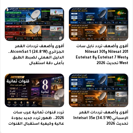
ت
ر
أ
و
ث
ض
ر
ل
ت
ا
ب
ت
ت
ق
ص
أقوى وأضعف تردد نايل سات
أقوى وأضعف ترددات القمر
ا
م
Nilesat 201 وNilesat 301
الجزائري AlcomSat 1 (24.8°W)..
و
ي
وEutelsat 7 West وEutelsat 8
الدليل العملي لضبط الطبق
م
م
West تحديث 2026
بأعلى دقة استقبال
ه
ا
ل
ذ
ك
ي
و
ا
أقوى وأضعف ترددات القمر
تردد قنوات ثمانية عرب سات
الإسباني Intelsat 35e (34.5°W)
2026.. ظهور تردد جديد بجودة
ل
تحديث 2026
عالية وكيفية استقبال القنوات
م
ب