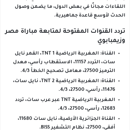
اللقاءات مجانًا في بعض الدول، ما يضمن وصول
الحدث لأوسع قاعدة جماهيرية.
تردد القنوات المفتوحة لمتابعة مباراة مصر
وزيمبابوي
القناة: المغربية الرياضية 1 TNT، القمر نايل
سات، التردد 11157، الاستقطاب رأسي، معدل
الترميز 27500، معامل تصحيح الخطأ 4/3.
القناة: المغربية الرياضية 2 TNT، نايل سات،
11476، رأسي، 27500، 4/3.
المغربية الرياضية TNT عبر عرب سات، تردد
12683، رأسي، 27500، 4/3.
القناة الجزائرية الأرضية، نايل سات 11680،
أفقي، 27500، نظام التشفير BISS.