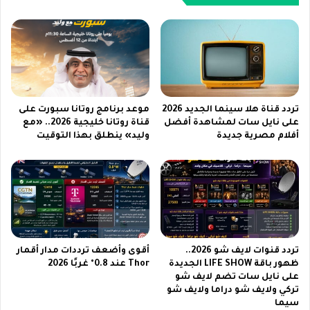
ر
y
ع
Z
ل
T
ى
r
ج
i
و
F
ا
o
ل
l
تردد قناة هلا سينما الجديد 2026
موعد برنامج روتانا سبورت على
ا
d
على نايل سات لمشاهدة أفضل
قناة روتانا خليجية 2026.. «مع
ت
أفلام مصرية جديدة
وليد» ينطلق بهذا التوقيت
ا
و
ل
أ
ج
ج
د
ه
ي
ز
د
ة
ف
ذ
ي
تردد قنوات لايف شو 2026..
أقوى وأضعف ترددات مدار أقمار
ك
د
ظهور باقة LIFE SHOW الجديدة
Thor عند 0.8° غربًا 2026
ي
ب
على نايل سات تضم لايف شو
ة
ي
تركي ولايف شو دراما ولايف شو
ل
و
سيما
ع