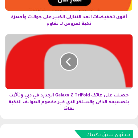
ي
ض
ا
أقوى تخفيضات العد التنازلي الكبير على جوالات وأجهزة
ت
ذكية لعروض لا تقاوم
ا
ل
ح
ع
ص
د
ل
ا
ت
ل
ع
ت
ل
ن
ى
ا
ه
ز
ا
ل
ت
حصلت على هاتف Galaxy Z TriFold الجديد في دبي وتأثرت
ي
ف
بتصميمه الذكي والمبتكر الذي غير مفهوم الهواتف الذكية
ا
G
تمامًا
ل
a
ك
l
ب
a
ي
x
محتوى شيق يهمك