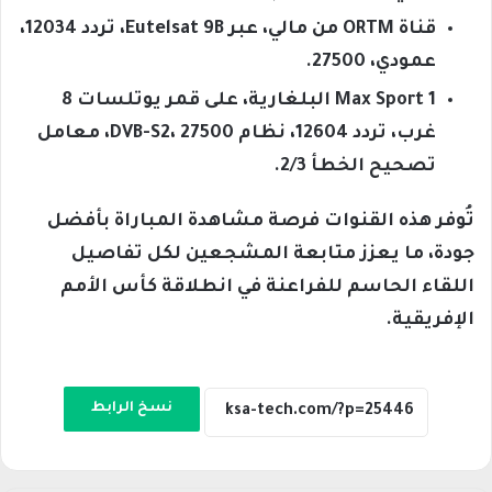
قناة ORTM من مالي، عبر Eutelsat 9B، تردد 12034،
عمودي، 27500.
Max Sport 1 البلغارية، على قمر يوتلسات 8
غرب، تردد 12604، نظام DVB-S2، 27500، معامل
تصحيح الخطأ 2/3.
تُوفر هذه القنوات فرصة مشاهدة المباراة بأفضل
جودة، ما يعزز متابعة المشجعين لكل تفاصيل
اللقاء الحاسم للفراعنة في انطلاقة كأس الأمم
الإفريقية.
نسخ الرابط