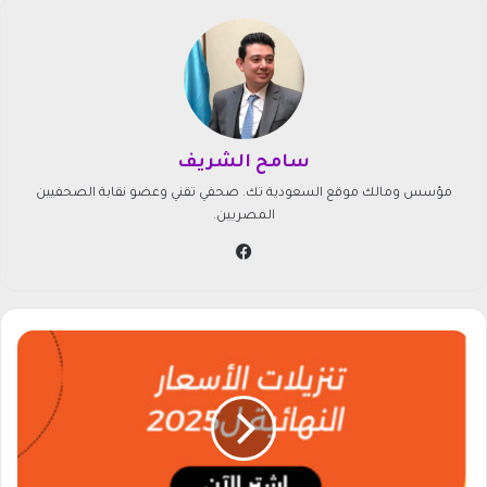
سامح الشريف
مؤسس ومالك موقع السعودية تك. صحفي تقني وعضو نقابة الصحفيين
المصريين.
في
سب
وك
أ
ق
و
ى
ت
خ
ف