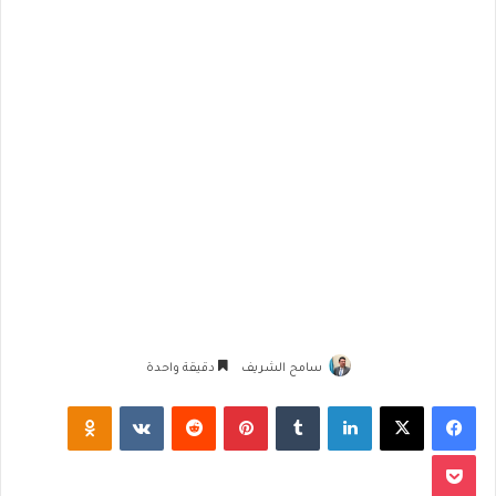
سامح الشريف
دقيقة واحدة
فيسبوك
‫X
لينكدإن
‏Tumblr
بينتيريست
‏Reddit
‏VKontakte
Odnoklassniki
‫Pocket