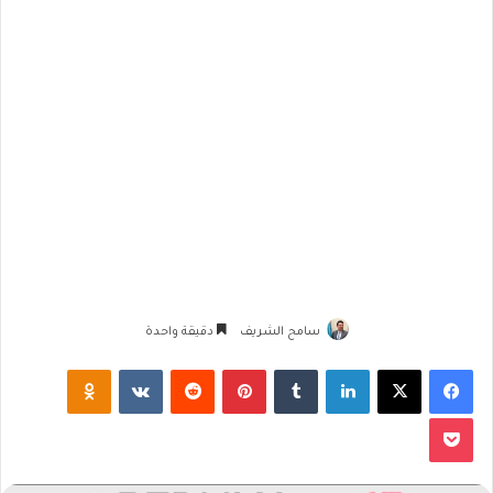
سامح الشريف
دقيقة واحدة
فيسبوك
‫X
لينكدإن
‏Tumblr
بينتيريست
‏Reddit
‏VKontakte
Odnoklassniki
‫Pocket