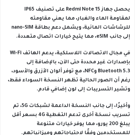
يحصل جهاز Redmi Note 15 على تصنيف IP65
لمقاومة الماء والغبار، مما يعني مقاومته
للرشاشات المائية، ويشمل دعم بطاقة nano-SIM
إلى جانب eSIM، مما يتيح خيارات اتصال متعددة.
في مجال الاتصالات اللاسلكية، يدعم الهاتف Wi-Fi
بإصدارات غير محددة حتى الآن، بالإضافة إلى
Bluetooth 5.3 وNFC، مع توفر ألوان الأزرق والأسود،
رغم أن الصور الحالية تظهر النسخة السوداء فقط،
وتشير التسريبات إلى لون إضافي قادم.
وأخيرًا، إلى جانب النسخة الداعمة لشبكات 5G، تم
تسريب نسخة أخرى تدعم التغطية 4G بسعر أقل
يبلغ 200 يورو، مما يوفر خيارات متنوعة
للمستخدمين وفقًا لاحتياجاتهم وميزانياتهم.