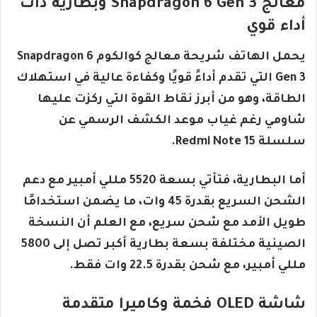
معالج Snapdragon 6 Gen 3 وبطارية ذات
أداء قوي
يحمل الهاتف شريحة معالج كوالكوم Snapdragon 6
Gen 3 التي تقدم أداءً قويًا وكفاءة عالية في استهلاك
الطاقة، وهو من أبرز نقاط القوة التي ركزت عليها
شاومي رغم غياب موعد الكشف الرسمي عن
سلسلة Redmi Note 15.
أما البطارية، فتأتي بسعة 5520 مللي أمبير مع دعم
الشحن السريع بقدرة 45 وات، ما يضمن استخدامًا
طويل الأمد مع شحن سريع، مع العلم أن النسخة
الصينية مختلفة بسعة بطارية أكبر تصل إلى 5800
مللي أمبير، مع شحن بقدرة 22.5 وات فقط.
شاشة OLED فخمة وكاميرا متقدمة