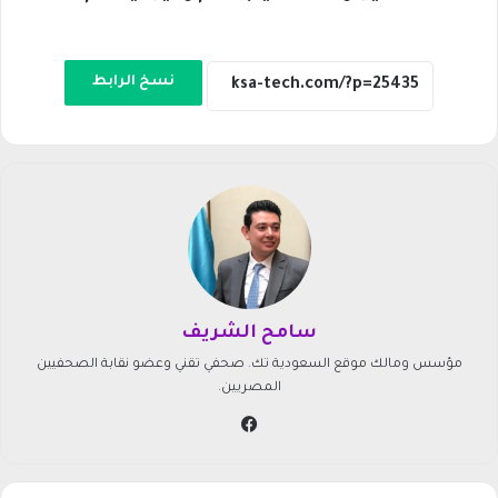
نسخ الرابط
سامح الشريف
مؤسس ومالك موقع السعودية تك. صحفي تقني وعضو نقابة الصحفيين
المصريين.
في
سب
وك