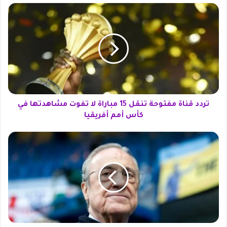
ت
ر
د
د
ق
ن
ا
ة
م
ف
تردد قناة مفتوحة تنقل 15 مباراة لا تفوت مشاهدتها في
ت
كأس أمم أفريقيا
و
ح
ر
ة
ي
ت
ا
ن
ل
ق
م
ل
د
1
ر
5
ي
م
د