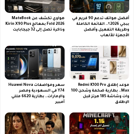
ك
ي
أ
ق
س
ب
أفضل هواتف تدعم 90 فريم في
هواوي تكشف عن MateBook
أ
ا
ببجي 2026؟.. القائمة الكاملة
Fold 2026 بمعالج Kirin X90 Plus
م
ر
وطريقة التفعيل وأفضل
وذاكرة تصل إلى 32 جيجابايت
م
ي
الأجهزة للألعاب
أ
س
ف
س
ر
ا
ي
ن
ق
ج
ي
ي
ا
ر
م
موعد إطلاق Redmi K100 Pro
سعر ومواصفات Huawei Nova
ا
Max.. بطارية ضخمة وشحن 100
Y74 في السعودية ومصر
ن
وات وشاشة 185 هرتز قبل
والإمارات.. بطارية 6620 مللي
ب
الإطلاق
أمبير
ب
ط
و
ل
ة