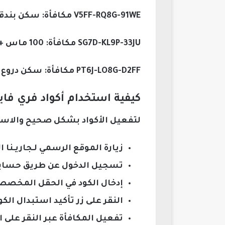
V5FF-RQ8G-91WE مكافأة: سكن بندقية + ميداليات تعزيز.
SG7D-KL9P-33JU مكافأة: 100 ماس + سكن دراجة نارية.
PT6J-LO8G-D2FF مكافأة: سكن دروع + سكن شخصية فريد.
كيفية استخدام أكواد فري فا
لتفعيل الأكواد بشكل صحيح والاست
زيارة الموقع الرسمي لـجاريـنا 
تسجيل الدخول عن طريق حسابك 
إدخال الكود في الحقل المخصص 
النقر على زر تأكيد استبدال الك
تفعيل المكافأة عبر النقر على