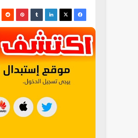
فيسبوك
‫X
لينكدإن
‏Tumblr
بينتيريست
‏Reddit