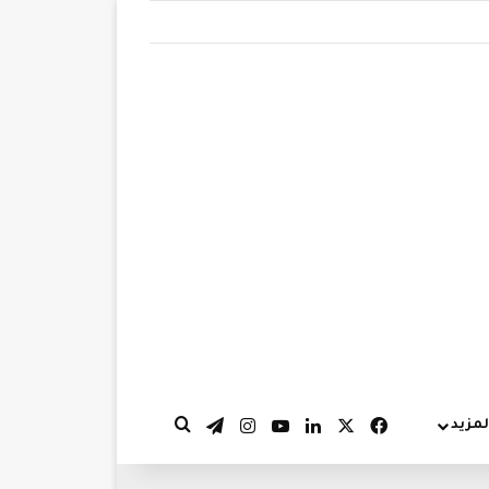
‫X
فيسبوك
لينكدإن
‫YouTube
انستقرام
تيلقرام
لمزيد
بحث عن