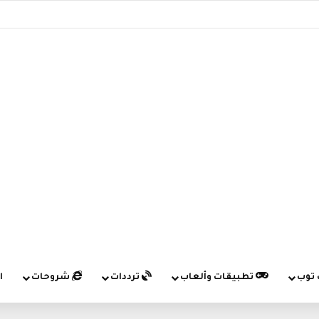
 توب
تطبيقات وألعاب
ترددات
شروحات
ا