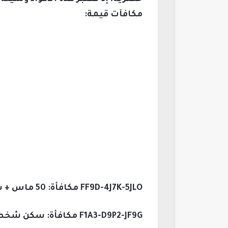
مكافآت قيمة:
FF9D-4J7K-5JLO مكافأة: 50 ماس + سكنات أسلحة مميزة.
F1A3-D9P2-JF9G مكافأة: سكن شخصية + ميدالية خاصة.