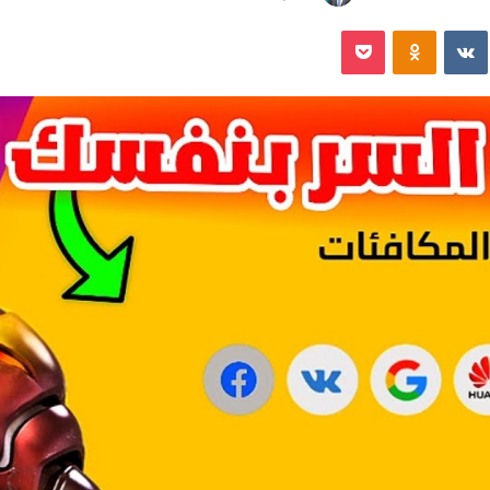
‏VKontakte
Odnoklassniki
‫Pocket