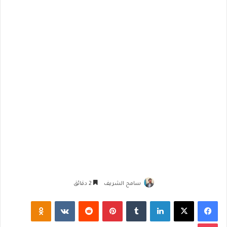
سامح الشريف
2 دقائق
فيسبوك
‫X
لينكدإن
‏Tumblr
بينتيريست
‏Reddit
‏VKontakte
Odnoklassniki
‫Pocket