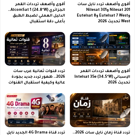
م
أقوى وأضعف تردد نايل سات
أقوى وأضعف ترددات القمر
ر
ج
Nilesat 201 وNilesat 301
الجزائري AlcomSat 1 (24.8°W)..
و
ا
وEutelsat 7 West وEutelsat 8
الدليل العملي لضبط الطبق
ت
ن
West تحديث 2026
بأعلى دقة استقبال
خ
ا
ط
ع
ط
ب
ل
ر
إ
م
ن
ن
ت
ص
ا
ة
أقوى وأضعف ترددات القمر
تردد قنوات ثمانية عرب سات
ج
م
الإسباني Intelsat 35e (34.5°W)
2026.. ظهور تردد جديد بجودة
ن
ي
تحديث 2026
عالية وكيفية استقبال القنوات
ص
د
ف
ا
م
س
ل
ب
ي
ا
و
ی
ن
ل
ه
تردد قناة زمان نايل سات 2026..
تردد قناة 4G Drama الجديد نايل
ش