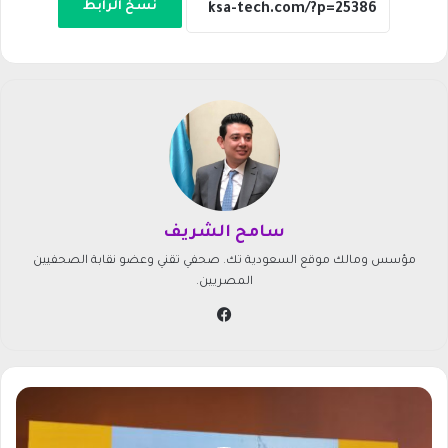
نسخ الرابط
سامح الشريف
مؤسس ومالك موقع السعودية تك. صحفي تقني وعضو نقابة الصحفيين
المصريين.
في
سب
وك
ر
ي
ل