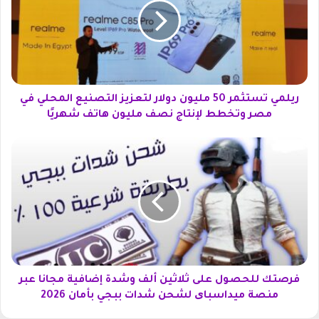
م
ي
ت
س
ت
ث
م
ريلمي تستثمر 50 مليون دولار لتعزيز التصنيع المحلي في
ر
مصر وتخطط لإنتاج نصف مليون هاتف شهريًا
5
0
ف
م
ر
ل
ص
ي
ت
و
ك
ن
ل
د
ل
و
ح
ل
ص
ا
و
فرصتك للحصول على ثلاثين ألف وشدة إضافية مجانا عبر
ر
ل
منصة ميداسبای لشحن شدات ببجي بأمان 2026
ل
ع