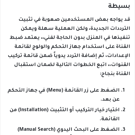
بسيطة
قد يواجه بعض المستخدمين صعوبة في تثبيت
الترددات الجديدة، ولكن العملية سهلة ويمكن
تنفيذها في المنزل بدون الحاجة لفني،، يعتمد ضبط
القناة على استخدام جهاز التحكم والولوج لقائمة
الإعدادات، ثم إضافة التردد يدوياً ضمن قائمة تركيب
القنوات،، اتبع الخطوات التالية لضمان استقبال
القناة بنجاح:
الضغط على زر القائمة (Menu) في جهاز التحكم
عن بعد.
اختيار خيار التركيب أو التثبيت (Installation) من
القائمة.
الضغط على البحث اليدوي (Manual Search)