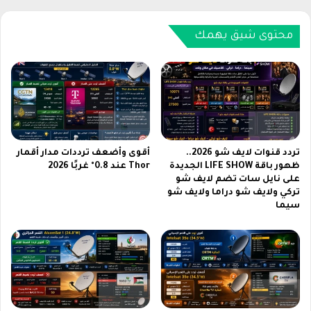
ت
ل
ع
ى
ز
ث
محتوى شيق يهمك
ي
ل
ز
ا
ا
ث
ل
ي
ت
ن
ص
أ
ن
ل
ي
ف
تردد قنوات لايف شو 2026..
أقوى وأضعف ترددات مدار أقمار
ع
و
ظهور باقة LIFE SHOW الجديدة
Thor عند 0.8° غربًا 2026
ا
على نايل سات تضم لايف شو
ش
تركي ولايف شو دراما ولايف شو
ل
د
سيما
م
ة
ح
إ
ل
ض
ي
ا
ف
ف
ي
ي
م
ة
ص