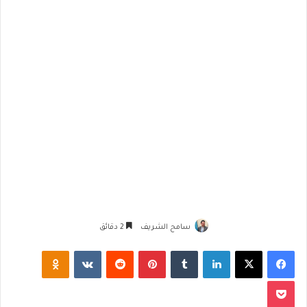
سامح الشريف
2 دقائق
فيسبوك
‫X
لينكدإن
‏Tumblr
بينتيريست
‏Reddit
‏VKontakte
Odnoklassniki
‫Pocket