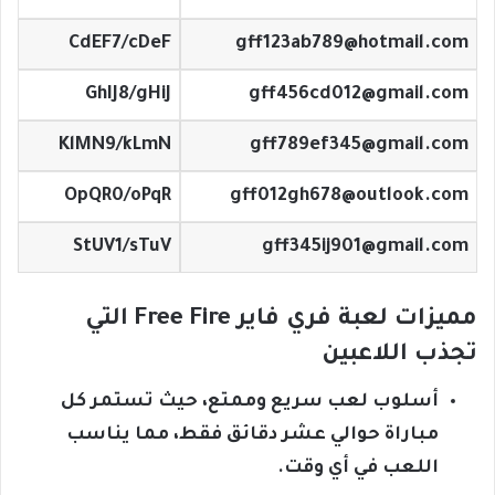
CdEF7/cDeF
gff123ab789@hotmail.com
GhIJ8/gHiJ
gff456cd012@gmail.com
KlMN9/kLmN
gff789ef345@gmail.com
OpQR0/oPqR
gff012gh678@outlook.com
StUV1/sTuV
gff345ij901@gmail.com
مميزات لعبة فري فاير Free Fire التي
تجذب اللاعبين
أسلوب لعب سريع وممتع، حيث تستمر كل
مباراة حوالي عشر دقائق فقط، مما يناسب
اللعب في أي وقت.