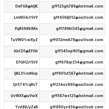
DeFG8@hIjK
gff123gh789@hotmail.com
LmNO4/rStV
gff456ij012@outlook.com
PqRS9#klMn
gff789kl345@gmail.com
TuVW0%wXyZ
gff012mn678@outlook.com
AbCD1@EfGh
gff345op901@gmail.com
EfGH2/rStV
gff678qr234@gmail.com
IjKL3%mNop
gff901st567@hotmail.com
QrST4%qRsT
gff234uv890@outlook.com
UvWX5@uVwX
gff567wx123@hotmail.com
YzAB6/yZaB
gff890yz456@outlook.com