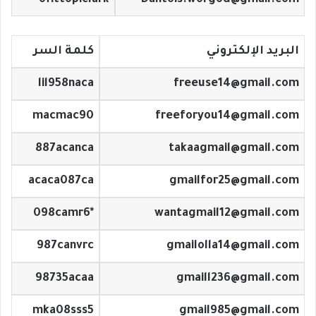
ofittopiclark
Dantois.worgod@gmail.com
البريد الإلكتروني
كلمة السر
lil958naca
freeuse14@gmail.com
macmac90
freeforyou14@gmail.com
887acanca
takaagmail@gmail.com
acaca087ca
gmailfor25@gmail.com
*098camr6
wantagmail12@gmail.com
987canvrc
gmailolla14@gmail.com
98735acaa
gmaill236@gmail.com
mka08sss5
gmail985@gmail.com