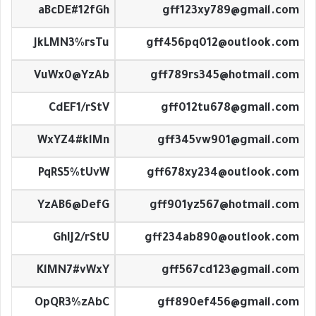
aBcDE#12fGh
gff123xy789@gmail.com
JkLMN3%rsTu
gff456pq012@outlook.com
VuWx0@YzAb
gff789rs345@hotmail.com
CdEF1/rStV
gff012tu678@gmail.com
WxYZ4#klMn
gff345vw901@gmail.com
PqRS5%tUvW
gff678xy234@outlook.com
YzAB6@DefG
gff901yz567@hotmail.com
GhIJ2/rStU
gff234ab890@outlook.com
KlMN7#vWxY
gff567cd123@gmail.com
OpQR3%zAbC
gff890ef456@gmail.com