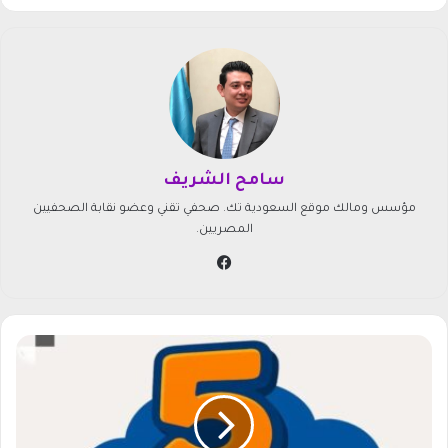
سامح الشريف
مؤسس ومالك موقع السعودية تك. صحفي تقني وعضو نقابة الصحفيين
المصريين.
في
سب
وك
ت
ر
د
د
ق