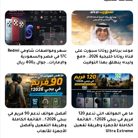
بشاشة منحنية
ت
ا
ت
ل
ث
م
ب
ح
ي
ل
ت
ي
ا
ف
ل
ي
موعد برنامج روتانا سبورت على
سعر ومواصفات شاومي Redmi
ق
م
قناة روتانا خليجية 2026.. «مع
17C في مصر والسعودية
ن
ص
وليد» ينطلق بهذا التوقيت
والإمارات.. جوال بـ400 ريال
ا
ر
ة
و
ل
ت
ل
خ
أ
ط
ط
ط
ف
ل
ا
إ
ما هي الهواتف التي تدعم 120
أفضل هواتف تدعم 90 فريم في
ل
فريم في ببجي 2026؟.. القائمة
ببجي 2026؟.. القائمة الكاملة
ن
الكاملة للأجهزة وطريقة تفعيل
وطريقة التفعيل وأفضل
ب
ت
Ultra Extreme
الأجهزة للألعاب
أ
ا