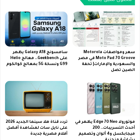
ا
ي
ي
و
ل
ن
س
د
ا
و
ت
ل
و
ا
ع
ر
سعر ومواصفات Motorola
سامسونج Galaxy A18 يظهر
ر
ل
Moto Pad 70 Groove في مصر
على Geekbench.. معالج Helio
ب
والسعودية والإمارات| تحفة
G99 ونسخة 5G بمعالج كوالكوم
ت
الصين تصل
س
ع
ا
ز
ت
ي
و
ز
أ
ا
ه
ل
م
ت
خ
ص
موتورولا Edge 70 Neo يظهر في
تردد قناة هلا سينما الجديد 2026
ط
ن
أحدث التسريبات.. 200
على نايل سات لمشاهدة أفضل
و
ي
ميجابكسل و4 ألوان وتصميم
أفلام مصرية جديدة
ا
ع