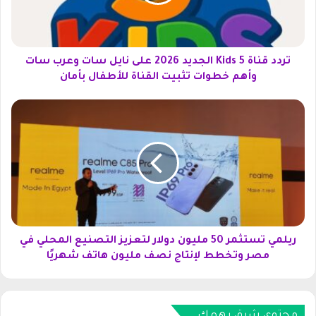
ن
ا
ة
5
K
تردد قناة 5 Kids الجديد 2026 على نايل سات وعرب سات
i
وأهم خطوات تثبيت القناة للأطفال بأمان
d
s
ر
ا
ي
ل
ل
ج
م
د
ي
ي
ت
د
س
2
ت
0
ث
2
م
ريلمي تستثمر 50 مليون دولار لتعزيز التصنيع المحلي في
6
ر
مصر وتخطط لإنتاج نصف مليون هاتف شهريًا
ع
5
ل
0
ى
م
ن
ل
محتوى شيق يهمك