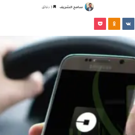
سامح الشريف
3 دقائق
‏VKontakte
Odnoklassniki
‫Pocket