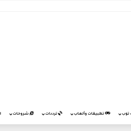
 توب
تطبيقات وألعاب
ترددات
شروحات
ا