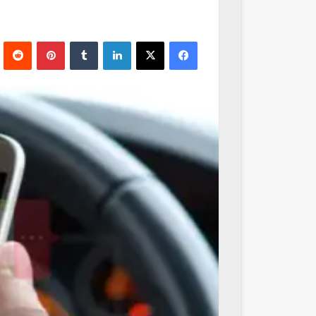
فيسبوك
‫X
لينكدإن
‏Tumblr
بينتيريست
‏Reddit