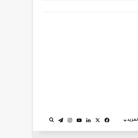
‫X
فيسبوك
لينكدإن
‫YouTube
انستقرام
تيلقرام
لمزيد
بحث عن