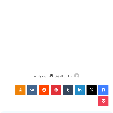
عليا عبدالعزيز
دقيقة واحدة
فيسبوك
‫X
لينكدإن
‏Tumblr
بينتيريست
‏Reddit
‏VKontakte
Odnoklassniki
‫Pocket