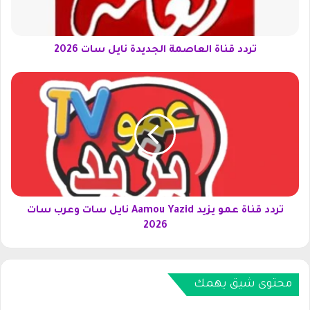
ا
ة
ا
ل
تردد قناة العاصمة الجديدة نايل سات 2026
ع
ا
ت
ص
ر
م
د
ة
د
ا
ق
ل
ن
ج
ا
د
ة
ي
ع
د
م
تردد قناة عمو يزيد Aamou Yazid نايل سات وعرب سات
ة
و
2026
ن
ي
ا
ز
ي
ي
ل
د
محتوى شيق يهمك
س
A