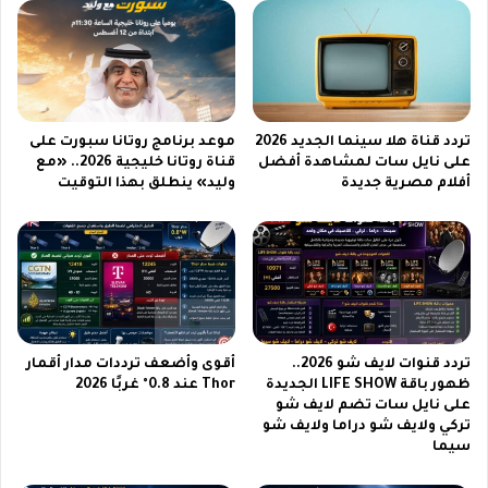
ا
a
ت
m
2
o
0
u
2
Y
6
a
z
تردد قناة هلا سينما الجديد 2026
موعد برنامج روتانا سبورت على
i
على نايل سات لمشاهدة أفضل
قناة روتانا خليجية 2026.. «مع
أفلام مصرية جديدة
وليد» ينطلق بهذا التوقيت
d
ن
ا
ي
ل
س
ا
ت
تردد قنوات لايف شو 2026..
أقوى وأضعف ترددات مدار أقمار
و
ظهور باقة LIFE SHOW الجديدة
Thor عند 0.8° غربًا 2026
ع
على نايل سات تضم لايف شو
ر
تركي ولايف شو دراما ولايف شو
ب
سيما
س
ا