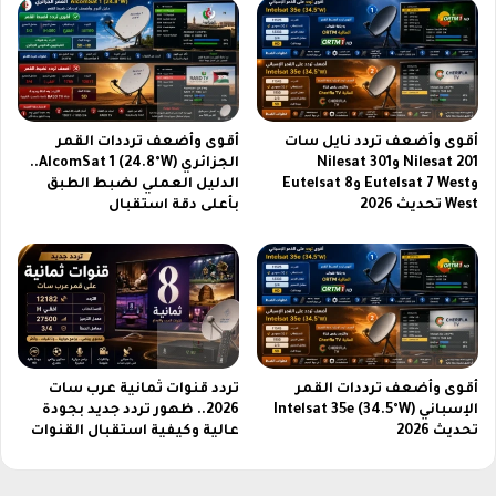
ت
2
0
2
6
أقوى وأضعف تردد نايل سات
أقوى وأضعف ترددات القمر
Nilesat 201 وNilesat 301
الجزائري AlcomSat 1 (24.8°W)..
وEutelsat 7 West وEutelsat 8
الدليل العملي لضبط الطبق
West تحديث 2026
بأعلى دقة استقبال
أقوى وأضعف ترددات القمر
تردد قنوات ثمانية عرب سات
الإسباني Intelsat 35e (34.5°W)
2026.. ظهور تردد جديد بجودة
تحديث 2026
عالية وكيفية استقبال القنوات