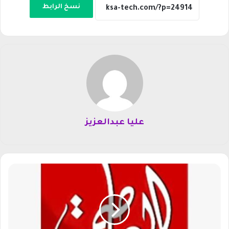
نسخ الرابط
عليا عبدالعزيز
ت
ر
د
د
ق
ن