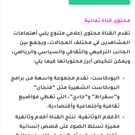
محتوى قناة ثمانية
تقدم القناة محتوى إعلامي متنوع يلبي أهتمامات
المشاهدين في مختلف المجالات، ويجمع بين
الجانب الترفيهي والثقافي والسياسي والرياضي،
ويمكن تلخيص أبرز محتوياتها فيما يلي:
البودكاست: تقدم مجموعة واسعة من برامج
البودكاست الشهيرة مثل “فنجان”
و”سقراط” و”جادي”، التي تغطي مواضيع
ثقافية وأجتماعية وأقتصادية.
الأفلام الوثائقية: تنتج القناة أفلام وثائقية
مميزة تسلط الضوء على قصص إنسانية