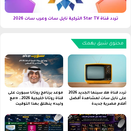
ا
o
ة
F
S
o
t
تردد قناة Star TV التركية نايل سات وعرب سات 2026
l
a
d
r
ف
T
ي
محتوى شيق يهمك
V
ا
ا
ل
ل
س
ت
ع
ر
و
ك
د
ي
ي
ة
ة
ن
تردد قناة هلا سينما الجديد 2026
موعد برنامج روتانا سبورت على
2
على نايل سات لمشاهدة أفضل
قناة روتانا خليجية 2026.. «مع
ا
أفلام مصرية جديدة
وليد» ينطلق بهذا التوقيت
0
ي
2
ل
6
س
ا
ت