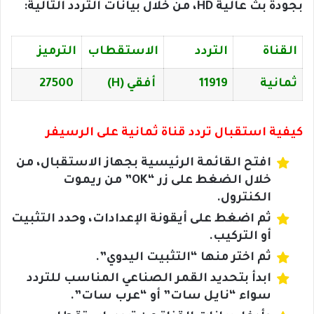
بجودة بث عالية HD، من خلال بيانات التردد التالية:
القناة
التردد
الاستقطاب
الترميز
ثمانية
11919
أفقي (H)
27500
كيفية استقبال تردد قناة ثمانية على الرسيفر
افتح القائمة الرئيسية بجهاز الاستقبال، من
خلال الضغط على زر “OK” من ريموت
الكنترول.
ثم اضغط على أيقونة الإعدادات، وحدد التثبيت
أو التركيب.
ثم اختر منها “التثبيت اليدوي”.
ابدأ بتحديد القمر الصناعي المناسب للتردد
سواء “نايل سات” أو “عرب سات”.