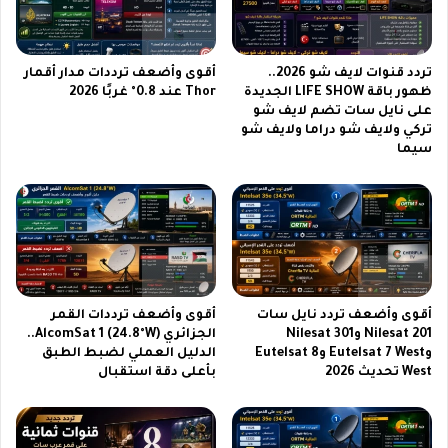
و
ع
ر
تردد قنوات لايف شو 2026..
أقوى وأضعف ترددات مدار أقمار
ب
ظهور باقة LIFE SHOW الجديدة
Thor عند 0.8° غربًا 2026
س
على نايل سات تضم لايف شو
ا
تركي ولايف شو دراما ولايف شو
ت
سيما
2
0
2
6
أقوى وأضعف تردد نايل سات
أقوى وأضعف ترددات القمر
Nilesat 201 وNilesat 301
الجزائري AlcomSat 1 (24.8°W)..
وEutelsat 7 West وEutelsat 8
الدليل العملي لضبط الطبق
West تحديث 2026
بأعلى دقة استقبال