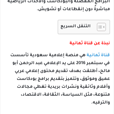
البرامج المفضلة والبودكاست والأحداث الرياضية
مباشرةً دون إنقطاعات أو تشويش.
التنقل السريع
نبذة عن قناة ثمانية
قناة ثمانية
هي منصة إعلامية سعودية تأسست
في سبتمبر 2016 على يد الإعلامي عبد الرحمن أبو
مالح، أطلقت بهدف تقديم محتوى إعلامي عربي
عميق وموثوق،
و
تتميز بتقديم برامج بودكاست
وأفلام وثائقية ونشرات بريدية تغطي مجالات
متنوعة، مثل السياسة، الثقافة، الاقتصاد،
والترفيه.