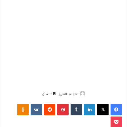
عليا عبدالعزيز
2 دقائق
فيسبوك
‫X
لينكدإن
‏Tumblr
بينتيريست
‏Reddit
‏VKontakte
Odnoklassniki
‫Pocket