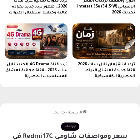
أقوى وأضعف ترددات القمر
تردد قنوات ثمانية عرب سات
الإسباني Intelsat 35e (34.5°W)
2026.. ظهور تردد جديد بجودة
تحديث 2026
عالية وكيفية استقبال القنوات
تردد قناة زمان نايل سات 2026..
تردد قناة 4G Drama الجديد نايل
قناة جديدة لعشاق الدراما
سات 2026.. قناة مجانية لعشاق
المصرية الكلاسيكية
المسلسلات المصرية