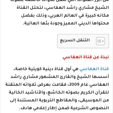
من أبرز القنوات التي تنقل تلاوات خاشعة بصوت
الشيخ مشاري راشد العفاسي، لتحتل القناة
مكانه كبيرة في العالم العربي، وذلك بفضل
محتواها الديني المميز وجودة بثها العالية.
التنقل السريع
نبذة عن قناة العفاسي
قناة العفاسي
هي أول قناة دينية كويتية خاصة،
أسسها الشيخ والقارئ المشهور مشاري راشد
العفاسي عام 2009، فقامت بعرض تلاواته المتقنة
للقرآن الكريم بصوته الخاشع، والأناشيد الخالية
من الموسيقى، والمقاطع التربوية المستندة إلى
النصوص الشرعية ضمن إطار إعلامي هادف.