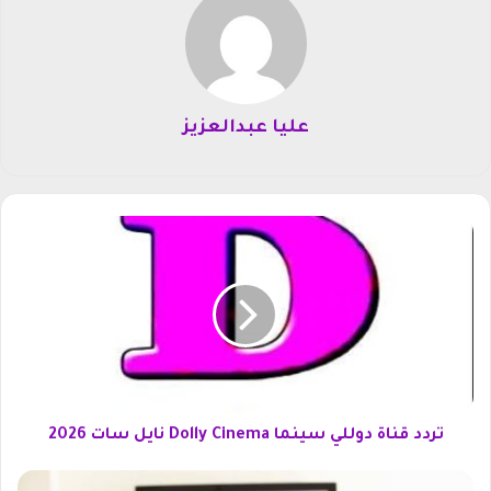
عليا عبدالعزيز
ت
ر
د
د
ق
ن
ا
ة
د
و
تردد قناة دوللي سينما Dolly Cinema نايل سات 2026
ل
ل
ت