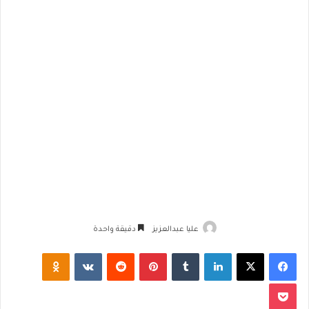
عليا عبدالعزيز
دقيقة واحدة
فيسبوك
‫X
لينكدإن
‏Tumblr
بينتيريست
‏Reddit
‏VKontakte
Odnoklassniki
‫Pocket