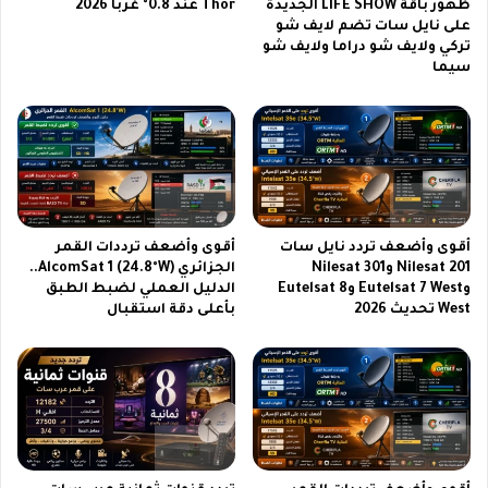
س
ظهور باقة LIFE SHOW الجديدة
Thor عند 0.8° غربًا 2026
ا
على نايل سات تضم لايف شو
ا
ي
تركي ولايف شو دراما ولايف شو
ت
ل
سيما
2
س
0
ا
2
ت
6
2
0
2
6
أقوى وأضعف تردد نايل سات
أقوى وأضعف ترددات القمر
Nilesat 201 وNilesat 301
الجزائري AlcomSat 1 (24.8°W)..
وEutelsat 7 West وEutelsat 8
الدليل العملي لضبط الطبق
West تحديث 2026
بأعلى دقة استقبال