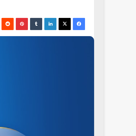
فيسبوك
‫X
لينكدإن
‏Tumblr
بينتيريست
‏Reddit