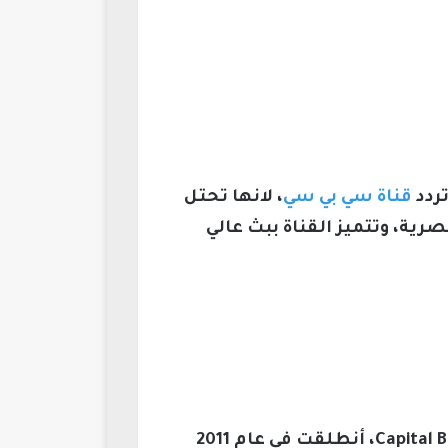
ردد
قناة سي بي سي
، لانها تحتل
ية، وتتميز القناة ببث عالي
تعد قناة سي بي سي إحدى القنوات الفضائية المصرية التابعة لشبكة Capital Broadcasting Center، أنطلقت في عام 2011