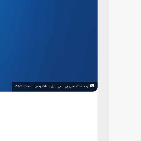
تردد قناة سي بي سي نايل سات وعرب سات 2025