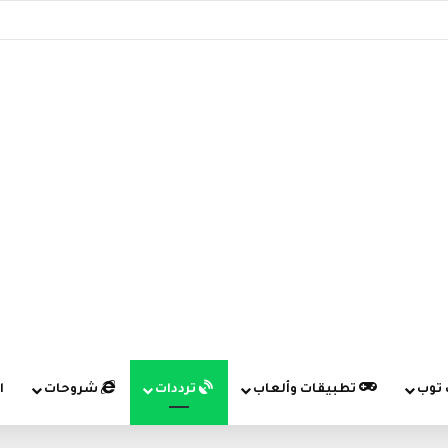
 توب
تطبيقات وألعاب
ترددات
شروحات
ا