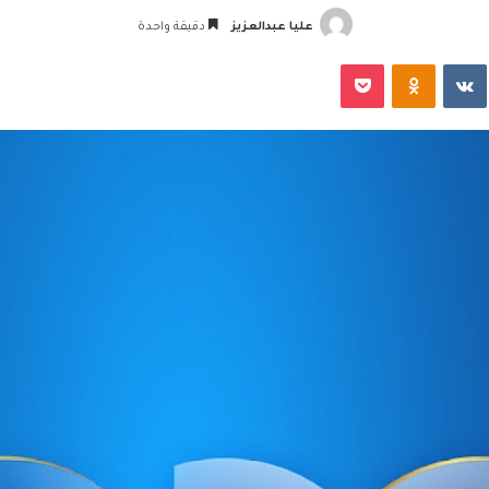
عليا عبدالعزيز
دقيقة واحدة
‏VKontakte
Odnoklassniki
‫Pocket