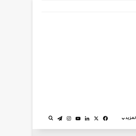
‫X
فيسبوك
لينكدإن
‫YouTube
انستقرام
تيلقرام
لمزيد
بحث عن