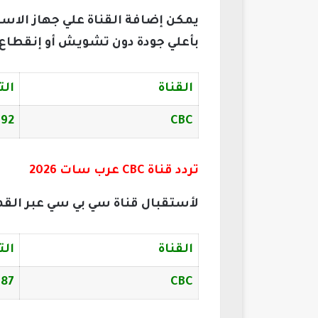
يمكن إضافة القناة علي جهاز الا
بأعلي جودة دون تشويش أو إنقطاع، و
القناة
الت
092
CBC
تردد قناة CBC عرب سات 2026
لأستقبال قناة سي بي سي عبر القمر
القناة
الت
687
CBC